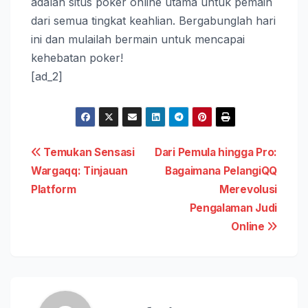
adalah situs poker online utama untuk pemain
dari semua tingkat keahlian. Bergabunglah hari
ini dan mulailah bermain untuk mencapai
kehebatan poker!
[ad_2]
Post
Temukan Sensasi
Dari Pemula hingga Pro:
Wargaqq: Tinjauan
Bagaimana PelangiQQ
navigation
Platform
Merevolusi
Pengalaman Judi
Online