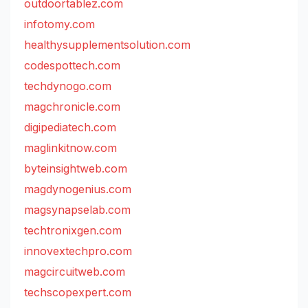
outdoortablez.com
infotomy.com
healthysupplementsolution.com
codespottech.com
techdynogo.com
magchronicle.com
digipediatech.com
maglinkitnow.com
byteinsightweb.com
magdynogenius.com
magsynapselab.com
techtronixgen.com
innovextechpro.com
magcircuitweb.com
techscopexpert.com