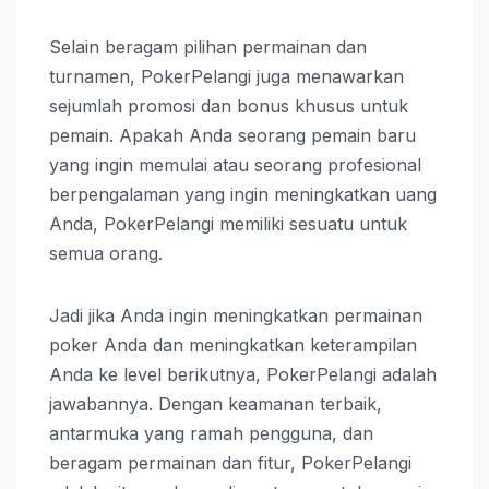
Selain beragam pilihan permainan dan
turnamen, PokerPelangi juga menawarkan
sejumlah promosi dan bonus khusus untuk
pemain. Apakah Anda seorang pemain baru
yang ingin memulai atau seorang profesional
berpengalaman yang ingin meningkatkan uang
Anda, PokerPelangi memiliki sesuatu untuk
semua orang.
Jadi jika Anda ingin meningkatkan permainan
poker Anda dan meningkatkan keterampilan
Anda ke level berikutnya, PokerPelangi adalah
jawabannya. Dengan keamanan terbaik,
antarmuka yang ramah pengguna, dan
beragam permainan dan fitur, PokerPelangi