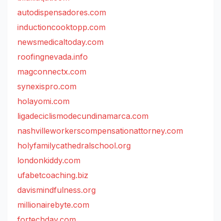
autodispensadores.com
inductioncooktopp.com
newsmedicaltoday.com
roofingnevada.info
magconnectx.com
synexispro.com
holayomi.com
ligadeciclismodecundinamarca.com
nashvilleworkerscompensationattorney.com
holyfamilycathedralschool.org
londonkiddy.com
ufabetcoaching.biz
davismindfulness.org
millionairebyte.com
fortechday.com