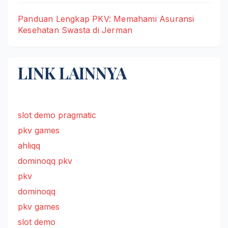
Panduan Lengkap PKV: Memahami Asuransi
Kesehatan Swasta di Jerman
LINK LAINNYA
slot demo pragmatic
pkv games
ahliqq
dominoqq pkv
pkv
dominoqq
pkv games
slot demo