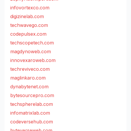
infovortexco.com
digizinelab.com
techwavego.com
codepulsex.com
techscopetech.com
magdynoweb.com
innovexaroweb.com
techreviveco.com
maglinkaro.com
dynabytenet.com
bytesourcepro.com
techspherelab.com
infomatrixlab.com
codeversehub.com
byteverseweb.com