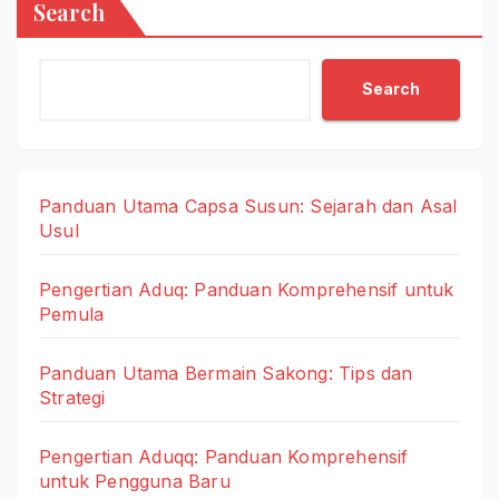
Search
Search
Panduan Utama Capsa Susun: Sejarah dan Asal
Usul
Pengertian Aduq: Panduan Komprehensif untuk
Pemula
Panduan Utama Bermain Sakong: Tips dan
Strategi
Pengertian Aduqq: Panduan Komprehensif
untuk Pengguna Baru