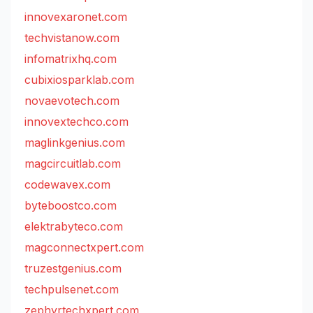
innovexaronet.com
techvistanow.com
infomatrixhq.com
cubixiosparklab.com
novaevotech.com
innovextechco.com
maglinkgenius.com
magcircuitlab.com
codewavex.com
byteboostco.com
elektrabyteco.com
magconnectxpert.com
truzestgenius.com
techpulsenet.com
zephyrtechxpert.com