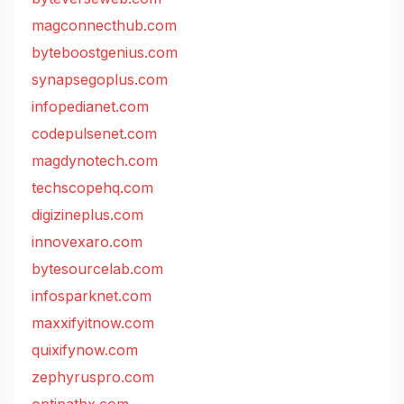
magconnecthub.com
byteboostgenius.com
synapsegoplus.com
infopedianet.com
codepulsenet.com
magdynotech.com
techscopehq.com
digizineplus.com
innovexaro.com
bytesourcelab.com
infosparknet.com
maxxifyitnow.com
quixifynow.com
zephyruspro.com