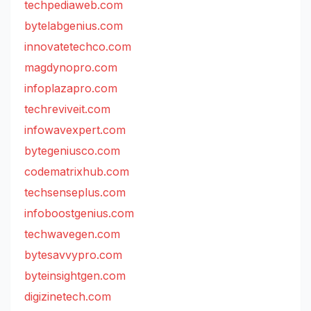
techpediaweb.com
bytelabgenius.com
innovatetechco.com
magdynopro.com
infoplazapro.com
techreviveit.com
infowavexpert.com
bytegeniusco.com
codematrixhub.com
techsenseplus.com
infoboostgenius.com
techwavegen.com
bytesavvypro.com
byteinsightgen.com
digizinetech.com