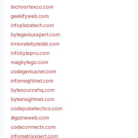
techvortexco.com
geekifyweb.com
infoplazatech.com
bytegeniusxpert.com
innovatebytelab.com
infobytepro.com
magbytego.com
codegeniusnet.com
infoinsightnet.com
bytesourcehq.com
byteinsightnet.com
codepulsetechco.com
digizineweb.com
codeconnectx.com
infomatrixxpert.com