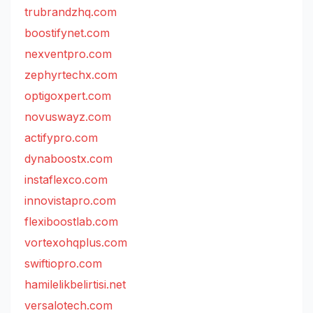
trubrandzhq.com
boostifynet.com
nexventpro.com
zephyrtechx.com
optigoxpert.com
novuswayz.com
actifypro.com
dynaboostx.com
instaflexco.com
innovistapro.com
flexiboostlab.com
vortexohqplus.com
swiftiopro.com
hamilelikbelirtisi.net
versalotech.com