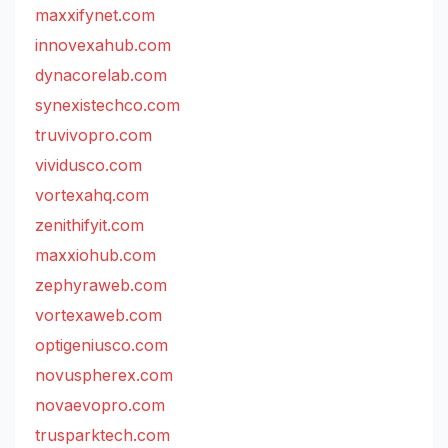
maxxifynet.com
innovexahub.com
dynacorelab.com
synexistechco.com
truvivopro.com
vividusco.com
vortexahq.com
zenithifyit.com
maxxiohub.com
zephyraweb.com
vortexaweb.com
optigeniusco.com
novuspherex.com
novaevopro.com
trusparktech.com