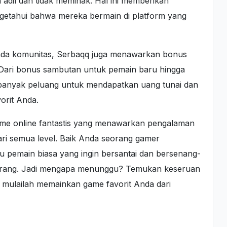
dil dan tidak memihak. Hal ini memberikan
getahui bahwa mereka bermain di platform yang
ada komunitas, Serbaqq juga menawarkan bonus
 Dari bonus sambutan untuk pemain baru hingga
a banyak peluang untuk mendapatkan uang tunai dan
orit Anda.
ame online fantastis yang menawarkan pengalaman
i semua level. Baik Anda seorang gamer
 pemain biasa yang ingin bersantai dan bersenang-
 orang. Jadi mengapa menunggu? Temukan keseruan
 mulailah memainkan game favorit Anda dari