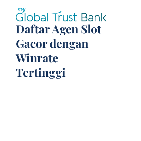
Skip
to
content
Daftar Agen Slot
Gacor dengan
Winrate
Tertinggi
Temukan daftar agen slot gacor
dengan winrate tertinggi. Pilih
agen yang menawarkan peluang
menang besar untuk
pengalaman bermain yang
menguntungkan.