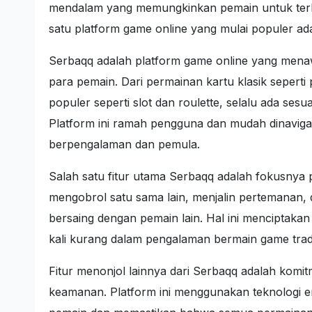
mendalam yang memungkinkan pemain untuk terhu
satu platform game online yang mulai populer ad
Serbaqq adalah platform game online yang mena
para pemain. Dari permainan kartu klasik seperti
populer seperti slot dan roulette, selalu ada ses
Platform ini ramah pengguna dan mudah dinavig
berpengalaman dan pemula.
Salah satu fitur utama Serbaqq adalah fokusnya p
mengobrol satu sama lain, menjalin pertemanan,
bersaing dengan pemain lain. Hal ini menciptaka
kali kurang dalam pengalaman bermain game tradi
Fitur menonjol lainnya dari Serbaqq adalah komi
keamanan. Platform ini menggunakan teknologi enk