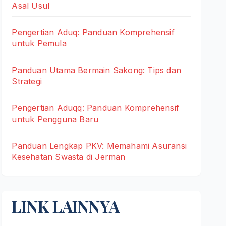
Asal Usul
Pengertian Aduq: Panduan Komprehensif
untuk Pemula
Panduan Utama Bermain Sakong: Tips dan
Strategi
Pengertian Aduqq: Panduan Komprehensif
untuk Pengguna Baru
Panduan Lengkap PKV: Memahami Asuransi
Kesehatan Swasta di Jerman
LINK LAINNYA