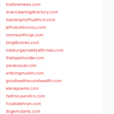
towtimenews.com
draincleaningdirectory.com
baotangmythuathcm.com
jethukukburosu.com
somniumforge.com
bloglibraries.com
luleburgaznakliyatfirmasi.com
thebapehoodie.com
parasosyal.com
enticingmuslim.com
goodhealthsoundwealth.com
elenapoems.com
hellmouseretro.com
fcsabatehran.com
dogemutants.com