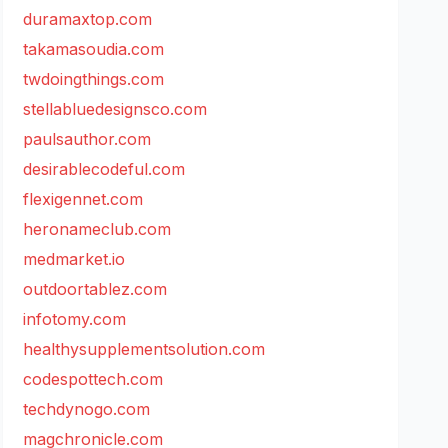
duramaxtop.com
takamasoudia.com
twdoingthings.com
stellabluedesignsco.com
paulsauthor.com
desirablecodeful.com
flexigennet.com
heronameclub.com
medmarket.io
outdoortablez.com
infotomy.com
healthysupplementsolution.com
codespottech.com
techdynogo.com
magchronicle.com