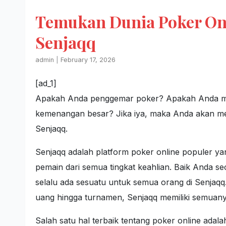
Temukan Dunia Poker On
Senjaqq
admin
|
February 17, 2026
[ad_1]
Apakah Anda penggemar poker? Apakah Anda me
kemenangan besar? Jika iya, maka Anda akan me
Senjaqq.
Senjaqq adalah platform poker online populer 
pemain dari semua tingkat keahlian. Baik Anda s
selalu ada sesuatu untuk semua orang di Senjaqq
uang hingga turnamen, Senjaqq memiliki semuany
Salah satu hal terbaik tentang poker online ad