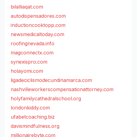
bilalliaqat.com
autodispensadores.com
inductioncooktopp.com
newsmedicaltoday.com
roofingnevada.info
magconnectx.com
synexispro.com
holayomi.com
ligadeciclismodecundinamarca.com
nashvilleworkerscompensationattorney.com
holyfamilycathedralschool.org
londonkiddy.com
ufabetcoaching.biz
davismindfulness.org
millionairebyte.com