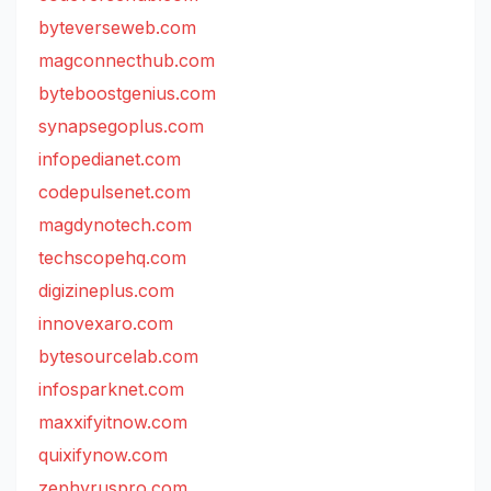
byteverseweb.com
magconnecthub.com
byteboostgenius.com
synapsegoplus.com
infopedianet.com
codepulsenet.com
magdynotech.com
techscopehq.com
digizineplus.com
innovexaro.com
bytesourcelab.com
infosparknet.com
maxxifyitnow.com
quixifynow.com
zephyruspro.com