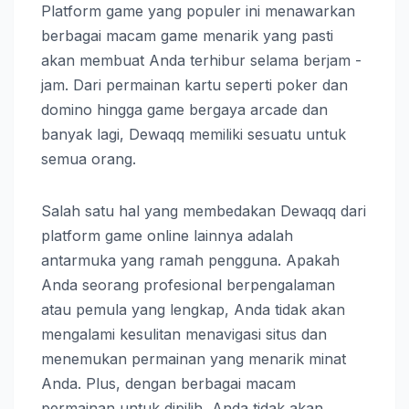
Platform game yang populer ini menawarkan
berbagai macam game menarik yang pasti
akan membuat Anda terhibur selama berjam -
jam. Dari permainan kartu seperti poker dan
domino hingga game bergaya arcade dan
banyak lagi, Dewaqq memiliki sesuatu untuk
semua orang.
Salah satu hal yang membedakan Dewaqq dari
platform game online lainnya adalah
antarmuka yang ramah pengguna. Apakah
Anda seorang profesional berpengalaman
atau pemula yang lengkap, Anda tidak akan
mengalami kesulitan menavigasi situs dan
menemukan permainan yang menarik minat
Anda. Plus, dengan berbagai macam
permainan untuk dipilih, Anda tidak akan