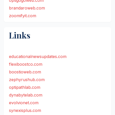
optigogoweb.com
brandaroweb.com
zoomifyit.com
Links
educationalnewsupdates.com
flexiboostco.com
boostioweb.com
zephyrushub.com
optipathlab.com
dynabytelab.com
evolvionet.com
synexisplus.com