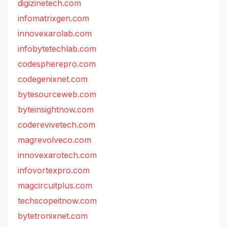
digizinetech.com
infomatrixgen.com
innovexarolab.com
infobytetechlab.com
codespherepro.com
codegenixnet.com
bytesourceweb.com
byteinsightnow.com
coderevivetech.com
magrevolveco.com
innovexarotech.com
infovortexpro.com
magcircuitplus.com
techscopeitnow.com
bytetronixnet.com