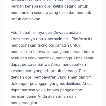
pernah kehabisan opsi ketika datang untuk
menemukan sesuatu yang baru dan menarik
untuk dimainkan.
Fitur hebat lainnya dari Dewaqq adalah
komitmennya untuk bermain adil. Platform ini
menggunakan teknologi canggih untuk
memastikan bahwa semua game benar -benar
acak dan tidak memihak, sehingga Anda selalu
dapat percaya bahwa Anda mendapatkan
kesempatan yang adil untuk menang. Plus,
dengan opsi pembayaran yang aman dan tim
dukungan pelanggan yang berdedikasi, Anda
dapat merasa yakin bahwa pengalaman
bermain game Anda akan aman dan
menyenangkan.