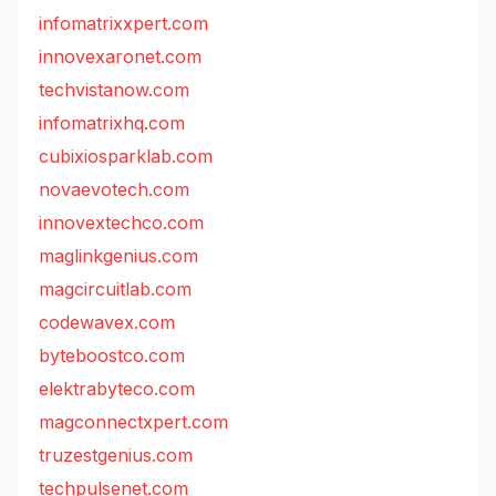
infomatrixxpert.com
innovexaronet.com
techvistanow.com
infomatrixhq.com
cubixiosparklab.com
novaevotech.com
innovextechco.com
maglinkgenius.com
magcircuitlab.com
codewavex.com
byteboostco.com
elektrabyteco.com
magconnectxpert.com
truzestgenius.com
techpulsenet.com