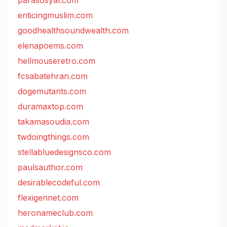
parasosyal.com
enticingmuslim.com
goodhealthsoundwealth.com
elenapoems.com
hellmouseretro.com
fcsabatehran.com
dogemutants.com
duramaxtop.com
takamasoudia.com
twdoingthings.com
stellabluedesignsco.com
paulsauthor.com
desirablecodeful.com
flexigennet.com
heronameclub.com