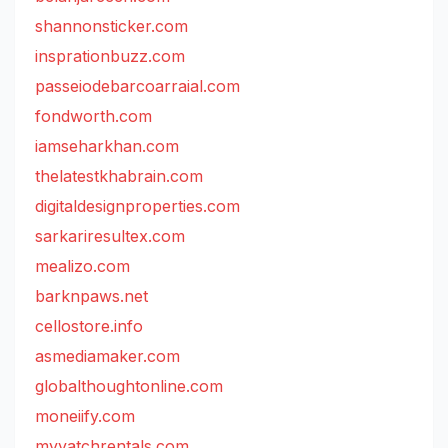
shannonsticker.com
insprationbuzz.com
passeiodebarcoarraial.com
fondworth.com
iamseharkhan.com
thelatestkhabrain.com
digitaldesignproperties.com
sarkariresultex.com
mealizo.com
barknpaws.net
cellostore.info
asmediamaker.com
globalthoughtonline.com
moneiify.com
myyatchrentals.com