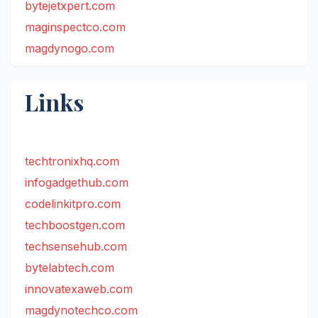
bytejetxpert.com
maginspectco.com
magdynogo.com
Links
techtronixhq.com
infogadgethub.com
codelinkitpro.com
techboostgen.com
techsensehub.com
bytelabtech.com
innovatexaweb.com
magdynotechco.com