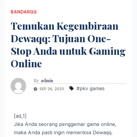
BANDARQQ
Temukan Kegembiraan
Dewaqq: Tujuan One-
Stop Anda untuk Gaming
Online
By
admin
#pkv games
SEP 26, 2025
[ad_1]
Jika Anda seorang penggemar game online,
maka Anda pasti ingin memeriksa Dewaqq.