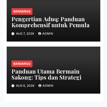
BANDARQQ
Pengertian Aduq: Panduan
Komprehensif untuk Pemula
AUG 7, 2026
ADMIN
BANDARQQ
Panduan Utama Bermain
Sakong: Tips dan Strategi
AUG 6, 2026
ADMIN