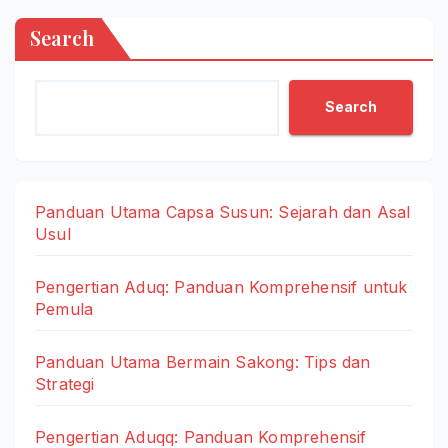
Search
Search
Panduan Utama Capsa Susun: Sejarah dan Asal
Usul
Pengertian Aduq: Panduan Komprehensif untuk
Pemula
Panduan Utama Bermain Sakong: Tips dan
Strategi
Pengertian Aduqq: Panduan Komprehensif