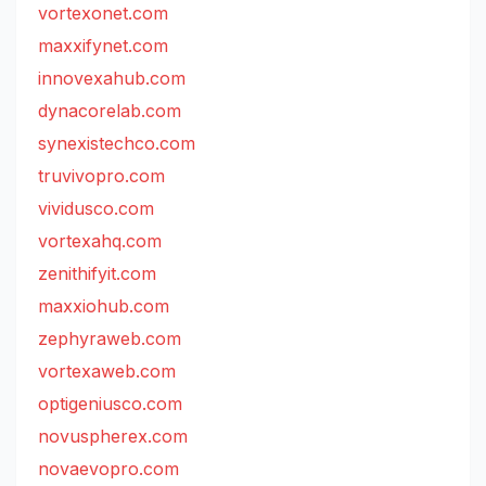
vortexonet.com
maxxifynet.com
innovexahub.com
dynacorelab.com
synexistechco.com
truvivopro.com
vividusco.com
vortexahq.com
zenithifyit.com
maxxiohub.com
zephyraweb.com
vortexaweb.com
optigeniusco.com
novuspherex.com
novaevopro.com