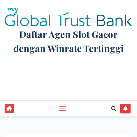
Skip
to
content
Daftar Agen Slot Gacor
dengan Winrate Tertinggi
Temukan daftar agen slot gacor dengan
winrate tertinggi. Pilih agen yang menawarkan
peluang menang besar untuk pengalaman
bermain yang menguntungkan.