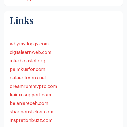
Links
whymydoggy.com
digitalearnweb.com
interbolaslot.org
palmkuafor.com
dataentrypro.net
dreamrummypro.com
kaiminsupport.com
belanjareceh.com
shannonsticker.com
insprationbuzz.com