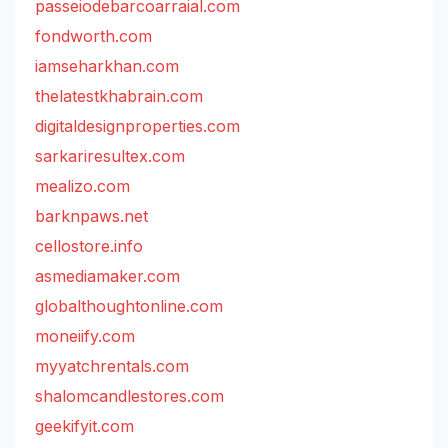
passeiodebarcoarraial.com
fondworth.com
iamseharkhan.com
thelatestkhabrain.com
digitaldesignproperties.com
sarkariresultex.com
mealizo.com
barknpaws.net
cellostore.info
asmediamaker.com
globalthoughtonline.com
moneiify.com
myyatchrentals.com
shalomcandlestores.com
geekifyit.com