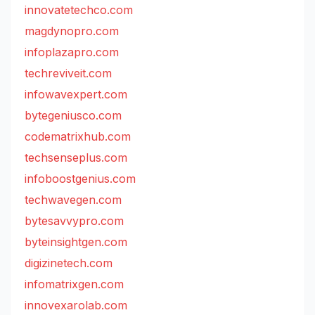
innovatetechco.com
magdynopro.com
infoplazapro.com
techreviveit.com
infowavexpert.com
bytegeniusco.com
codematrixhub.com
techsenseplus.com
infoboostgenius.com
techwavegen.com
bytesavvypro.com
byteinsightgen.com
digizinetech.com
infomatrixgen.com
innovexarolab.com