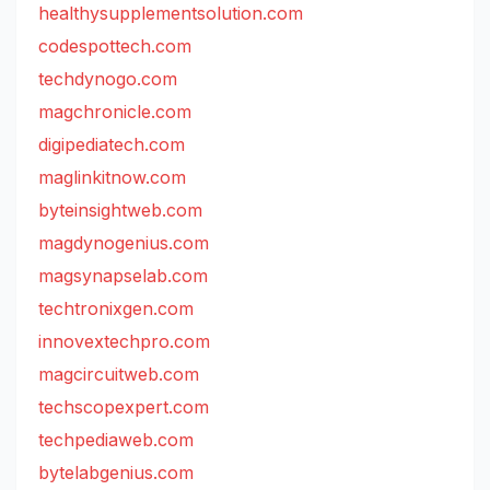
healthysupplementsolution.com
codespottech.com
techdynogo.com
magchronicle.com
digipediatech.com
maglinkitnow.com
byteinsightweb.com
magdynogenius.com
magsynapselab.com
techtronixgen.com
innovextechpro.com
magcircuitweb.com
techscopexpert.com
techpediaweb.com
bytelabgenius.com