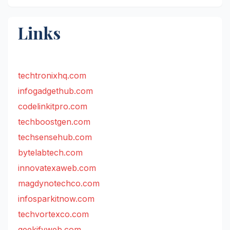
Links
techtronixhq.com
infogadgethub.com
codelinkitpro.com
techboostgen.com
techsensehub.com
bytelabtech.com
innovatexaweb.com
magdynotechco.com
infosparkitnow.com
techvortexco.com
geekifyweb.com