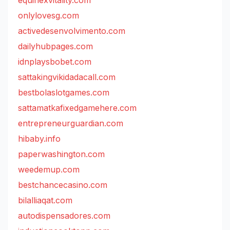
onlylovesg.com
activedesenvolvimento.com
dailyhubpages.com
idnplaysbobet.com
sattakingvikidadacall.com
bestbolaslotgames.com
sattamatkafixedgamehere.com
entrepreneurguardian.com
hibaby.info
paperwashington.com
weedemup.com
bestchancecasino.com
bilalliaqat.com
autodispensadores.com