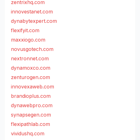
zentrixhq.com
innovestanet.com
dynabytexpert.com
flexifyit.com
maxxiogo.com
novusgotech.com
nextronnet.com
dynamoxco.com
zenturogen.com
innovexaweb.com
brandioplus.com
dynawebpro.com
synapsegen.com
flexipathlab.com
vividushq.com