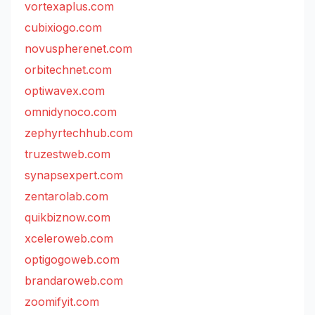
vortexaplus.com
cubixiogo.com
novuspherenet.com
orbitechnet.com
optiwavex.com
omnidynoco.com
zephyrtechhub.com
truzestweb.com
synapsexpert.com
zentarolab.com
quikbiznow.com
xceleroweb.com
optigogoweb.com
brandaroweb.com
zoomifyit.com