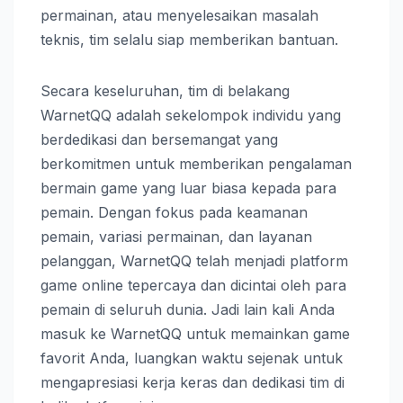
permainan, atau menyelesaikan masalah
teknis, tim selalu siap memberikan bantuan.
Secara keseluruhan, tim di belakang
WarnetQQ adalah sekelompok individu yang
berdedikasi dan bersemangat yang
berkomitmen untuk memberikan pengalaman
bermain game yang luar biasa kepada para
pemain. Dengan fokus pada keamanan
pemain, variasi permainan, dan layanan
pelanggan, WarnetQQ telah menjadi platform
game online tepercaya dan dicintai oleh para
pemain di seluruh dunia. Jadi lain kali Anda
masuk ke WarnetQQ untuk memainkan game
favorit Anda, luangkan waktu sejenak untuk
mengapresiasi kerja keras dan dedikasi tim di