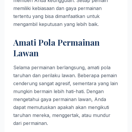
memberi Anda keunggulan. Setiap pemain
memiliki kebiasaan dan gaya permainan
tertentu yang bisa dimanfaatkan untuk
mengambil keputusan yang lebih baik.
Amati Pola Permainan
Lawan
Selama permainan berlangsung, amati pola
taruhan dan perilaku lawan. Beberapa pemain
cenderung sangat agresif, sementara yang lain
mungkin bermain lebih hati-hati. Dengan
mengetahui gaya permainan lawan, Anda
dapat memutuskan apakah akan mengikuti
taruhan mereka, menggertak, atau mundur
dari permainan.