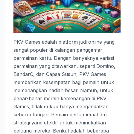
PKV Games adalah platform judi online yang
sangat populer di kalangan penggemar
permainan kartu. Dengan banyaknya variasi
permainan yang ditawarkan, seperti Domino,
BandarQ, dan Capsa Susun, PKV Games
memberikan kesempatan bagi pemain untuk
memenangkan hadiah besar. Namun, untuk
benar-benar meraih kemenangan di PKV
Games, tidak cukup hanya mengandalkan
keberuntungan. Pemain perlu memahami
strategi yang efektif untuk meningkatkan
peluang mereka. Berikut adalah beberapa