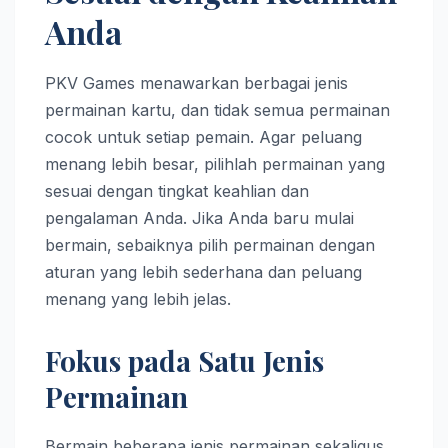
Anda
PKV Games menawarkan berbagai jenis
permainan kartu, dan tidak semua permainan
cocok untuk setiap pemain. Agar peluang
menang lebih besar, pilihlah permainan yang
sesuai dengan tingkat keahlian dan
pengalaman Anda. Jika Anda baru mulai
bermain, sebaiknya pilih permainan dengan
aturan yang lebih sederhana dan peluang
menang yang lebih jelas.
Fokus pada Satu Jenis
Permainan
Bermain beberapa jenis permainan sekaligus