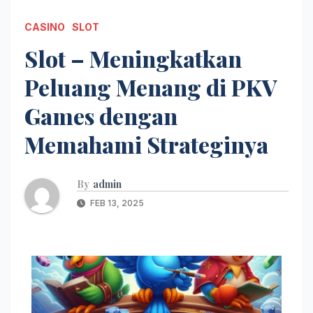
CASINO
SLOT
Slot – Meningkatkan
Peluang Menang di PKV
Games dengan
Memahami Strateginya
By
admin
FEB 13, 2025