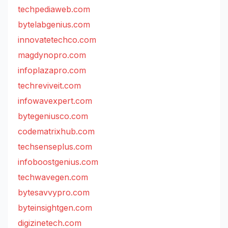
techpediaweb.com
bytelabgenius.com
innovatetechco.com
magdynopro.com
infoplazapro.com
techreviveit.com
infowavexpert.com
bytegeniusco.com
codematrixhub.com
techsenseplus.com
infoboostgenius.com
techwavegen.com
bytesavvypro.com
byteinsightgen.com
digizinetech.com