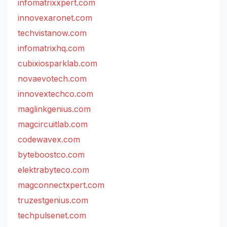
infomatrixxpert.com
innovexaronet.com
techvistanow.com
infomatrixhq.com
cubixiosparklab.com
novaevotech.com
innovextechco.com
maglinkgenius.com
magcircuitlab.com
codewavex.com
byteboostco.com
elektrabyteco.com
magconnectxpert.com
truzestgenius.com
techpulsenet.com