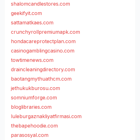
shalomcandlestores.com
geekifyit.com
sattamatkaes.com
crunchyrollpremiumapk.com
hondacareprotectplan.com
casinogamblingcasino.com
towtimenews.com
draincleaningdirectory.com
baotangmythuathcm.com
jethukukburosu.com
somniumforge.com
bloglibraries.com
luleburgaznakliyatfirmasi.com
thebapehoodie.com
parasosyal.com