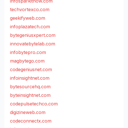
infosparkitnow.com
techvortexco.com
geekifyweb.com
infoplazatech.com
bytegeniusxpert.com
innovatebytelab.com
infobytepro.com
magbytego.com
codegeniusnet.com
infoinsightnet.com
bytesourcehq.com
byteinsightnet.com
codepulsetechco.com
digizineweb.com
codeconnectx.com