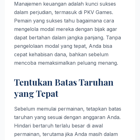
Manajemen keuangan adalah kunci sukses
dalam perjudian, termasuk di PKV Games.
Pemain yang sukses tahu bagaimana cara
mengelola modal mereka dengan bijak agar
dapat bertahan dalam jangka panjang. Tanpa
pengelolaan modal yang tepat, Anda bisa
cepat kehabisan dana, bahkan sebelum
mencoba memaksimalkan peluang menang.
Tentukan Batas Taruhan
yang Tepat
Sebelum memulai permainan, tetapkan batas
taruhan yang sesuai dengan anggaran Anda.
Hindari bertaruh terlalu besar di awal
permainan, terutama jika Anda masih dalam