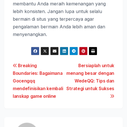
membantu Anda meraih kemenangan yang
lebih konsisten. Jangan lupa untuk selalu
bermain di situs yang terpercaya agar
pengalaman bermain Anda lebih aman dan
menyenangkan.
Post
Breaking
Bersiaplah untuk
Boundaries: Bagaimana
menang besar dengan
navigation
Gocengqq
WedeQQ: Tips dan
mendefinisikan kembali
Strategi untuk Sukses
lanskap game online