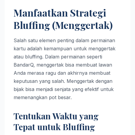
Manfaatkan Strategi
Bluffing (Menggertak)
Salah satu elemen penting dalam permainan
kartu adalah kemampuan untuk menggertak
atau bluffing. Dalam permainan seperti
BandarQ, menggertak bisa membuat lawan
Anda merasa ragu dan akhirnya membuat
keputusan yang salah. Menggertak dengan
bijak bisa menjadi senjata yang efektif untuk
memenangkan pot besar.
Tentukan Waktu yang
Tepat untuk Bluffing