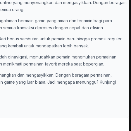
udi online yang menyenangkan dan mengasyikkan. Dengan beragam
semua orang.
engalaman bermain game yang aman dan terjamin bagi para
n semua transaksi diproses dengan cepat dan efisien.
ri bonus sambutan untuk pemain baru hingga promosi reguler
ang kembali untuk mendapatkan lebih banyak.
i mudah dinavigasi, memudahkan pemain menemukan permainan
in menikmati permainan favorit mereka saat bepergian.
enyenangkan dan mengasyikkan. Dengan beragam permainan,
in game yang luar biasa. Jadi mengapa menunggu? Kunjungi