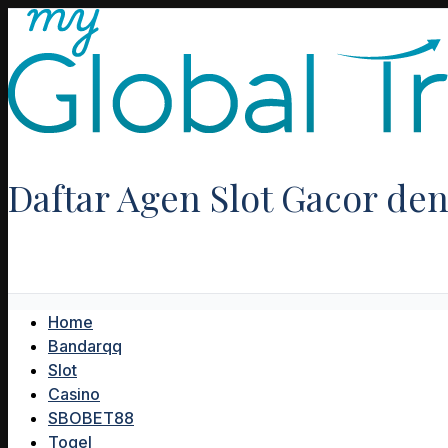
Skip
to
content
Daftar Agen Slot Gacor de
Temukan daftar agen slot gacor dengan winrate terting
Home
Bandarqq
Slot
Casino
SBOBET88
Togel