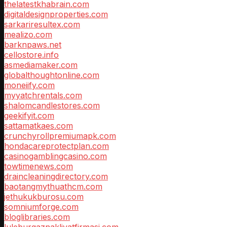
thelatestkhabrain.com
digitaldesignproperties.com
sarkariresultex.com
mealizo.com
barknpaws.net
cellostore.info
asmediamaker.com
globalthoughtonline.com
moneiify.com
myyatchrentals.com
shalomcandlestores.com
geekifyit.com
sattamatkaes.com
crunchyrollpremiumapk.com
hondacareprotectplan.com
casinogamblingcasino.com
towtimenews.com
draincleaningdirectory.com
baotangmythuathcm.com
jethukukburosu.com
somniumforge.com
bloglibraries.com