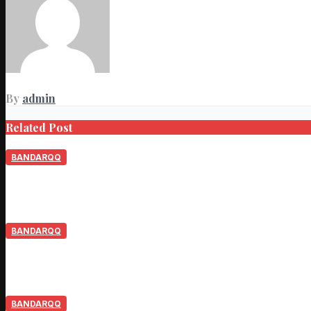
By
admin
Related Post
BANDARQQ
Panduan Utama Bermain Sakong: Tips dan Strategi
Aug 6, 2026
admin
BANDARQQ
Pengertian Aduqq: Panduan Komprehensif untuk Penggu
Aug 6, 2026
admin
BANDARQQ