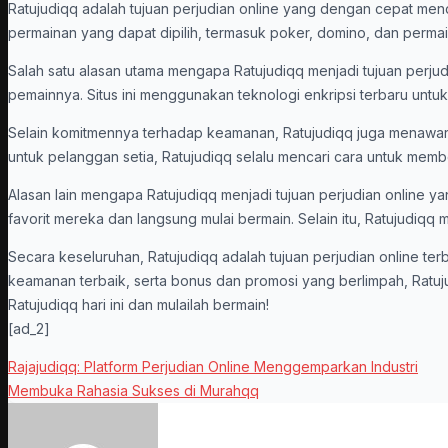
Ratujudiqq adalah tujuan perjudian online yang dengan cepat m
permainan yang dapat dipilih, termasuk poker, domino, dan perma
Salah satu alasan utama mengapa Ratujudiqq menjadi tujuan perj
pemainnya. Situs ini menggunakan teknologi enkripsi terbaru untu
Selain komitmennya terhadap keamanan, Ratujudiqq juga menawar
untuk pelanggan setia, Ratujudiqq selalu mencari cara untuk m
Alasan lain mengapa Ratujudiqq menjadi tujuan perjudian online
favorit mereka dan langsung mulai bermain. Selain itu, Ratujudiq
Secara keseluruhan, Ratujudiqq adalah tujuan perjudian online 
keamanan terbaik, serta bonus dan promosi yang berlimpah, Rat
Ratujudiqq hari ini dan mulailah bermain!
[ad_2]
Post
Rajajudiqq: Platform Perjudian Online Menggemparkan Industri
navigation
Membuka Rahasia Sukses di Murahqq