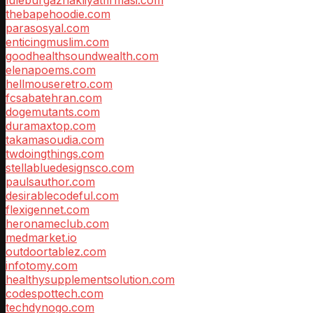
luleburgaznakliyatfirmasi.com
thebapehoodie.com
parasosyal.com
enticingmuslim.com
goodhealthsoundwealth.com
elenapoems.com
hellmouseretro.com
fcsabatehran.com
dogemutants.com
duramaxtop.com
takamasoudia.com
twdoingthings.com
stellabluedesignsco.com
paulsauthor.com
desirablecodeful.com
flexigennet.com
heronameclub.com
medmarket.io
outdoortablez.com
infotomy.com
healthysupplementsolution.com
codespottech.com
techdynogo.com