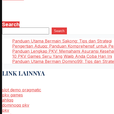
Panduan Lengkap PKV: Memahami Asuransi Kesehatan S
Aug 5, 2026
admin
Search
Search
Panduan Utama Bermain Sakong: Tips dan Strategi
Pengertian Aduqq: Panduan Komprehensif untuk P
Panduan Lengkap PKV: Memahami Asuransi Kesehat
10 PKV Games Seru Yang Wajib Anda Coba Hari Ini
Panduan Utama Bermain Domino99: Tips dan Strate
LINK LAINNYA
slot demo pragmatic
pkv games
ahliqq
dominoqq pkv
pkv