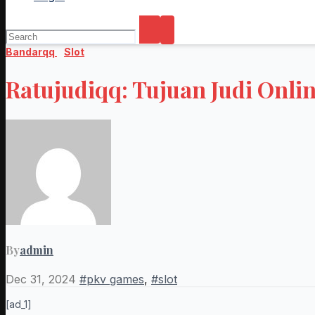
Bandarqq
Slot
Ratujudiqq: Tujuan Judi Onli
By
admin
Dec 31, 2024
#pkv games
,
#slot
[ad_1]