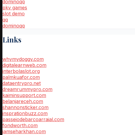
dominoqq
pkv games
slot demo
qq
dominoqq
Links
whymydoggy.com
digitalearnweb.com
interbolaslot.org
palmkuafor.com
dataentrypro.net
dreamrummypro.com
kaiminsupport.com
belanjareceh.com
shannonsticker.com
insprationbuzz.com
passeiodebarcoarraial.com
fondworth.com
iamseharkhan.com