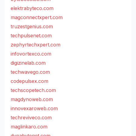
elektrabyteco.com
magconnectxpert.com
truzestgenius.com
techpulsenet.com
zephyrtechxpert.com
infovortexco.com
digizinelab.com
techwavego.com
codepulsex.com
techscopetech.com
magdynoweb.com
innovexaroweb.com
techreviveco.com
maglinkaro.com
dynabytenet.com