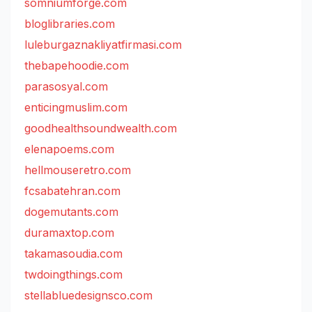
somniumforge.com
bloglibraries.com
luleburgaznakliyatfirmasi.com
thebapehoodie.com
parasosyal.com
enticingmuslim.com
goodhealthsoundwealth.com
elenapoems.com
hellmouseretro.com
fcsabatehran.com
dogemutants.com
duramaxtop.com
takamasoudia.com
twdoingthings.com
stellabluedesignsco.com