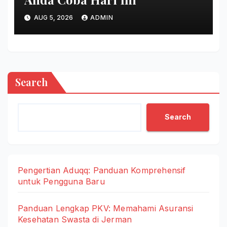
AUG 5, 2026
ADMIN
Search
Search
Pengertian Aduqq: Panduan Komprehensif
untuk Pengguna Baru
Panduan Lengkap PKV: Memahami Asuransi
Kesehatan Swasta di Jerman