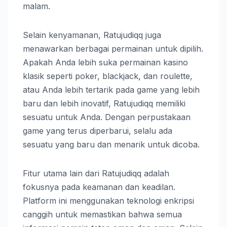
malam.
Selain kenyamanan, Ratujudiqq juga
menawarkan berbagai permainan untuk dipilih.
Apakah Anda lebih suka permainan kasino
klasik seperti poker, blackjack, dan roulette,
atau Anda lebih tertarik pada game yang lebih
baru dan lebih inovatif, Ratujudiqq memiliki
sesuatu untuk Anda. Dengan perpustakaan
game yang terus diperbarui, selalu ada
sesuatu yang baru dan menarik untuk dicoba.
Fitur utama lain dari Ratujudiqq adalah
fokusnya pada keamanan dan keadilan.
Platform ini menggunakan teknologi enkripsi
canggih untuk memastikan bahwa semua