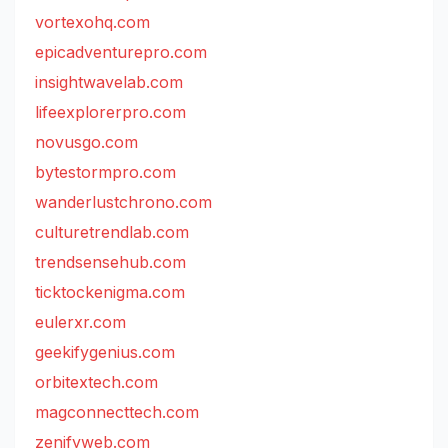
vortexohq.com
epicadventurepro.com
insightwavelab.com
lifeexplorerpro.com
novusgo.com
bytestormpro.com
wanderlustchrono.com
culturetrendlab.com
trendsensehub.com
ticktockenigma.com
eulerxr.com
geekifygenius.com
orbitextech.com
magconnecttech.com
zenifyweb.com