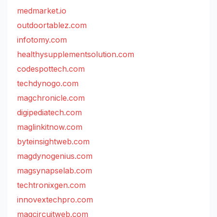
medmarket.io
outdoortablez.com
infotomy.com
healthysupplementsolution.com
codespottech.com
techdynogo.com
magchronicle.com
digipediatech.com
maglinkitnow.com
byteinsightweb.com
magdynogenius.com
magsynapselab.com
techtronixgen.com
innovextechpro.com
magcircuitweb.com