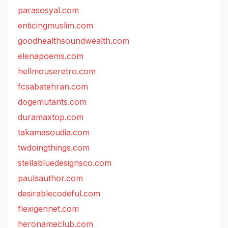
parasosyal.com
enticingmuslim.com
goodhealthsoundwealth.com
elenapoems.com
hellmouseretro.com
fcsabatehran.com
dogemutants.com
duramaxtop.com
takamasoudia.com
twdoingthings.com
stellabluedesignsco.com
paulsauthor.com
desirablecodeful.com
flexigennet.com
heronameclub.com