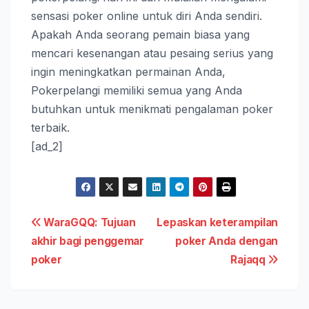
sensasi poker online untuk diri Anda sendiri.
Apakah Anda seorang pemain biasa yang
mencari kesenangan atau pesaing serius yang
ingin meningkatkan permainan Anda,
Pokerpelangi memiliki semua yang Anda
butuhkan untuk menikmati pengalaman poker
terbaik.
[ad_2]
Post
WaraGQQ: Tujuan
Lepaskan keterampilan
akhir bagi penggemar
poker Anda dengan
navigation
poker
Rajaqq