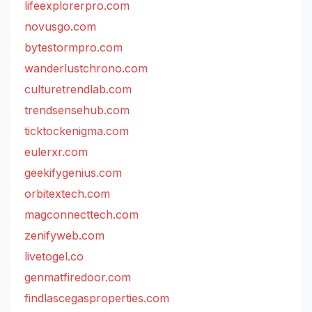
lifeexplorerpro.com
novusgo.com
bytestormpro.com
wanderlustchrono.com
culturetrendlab.com
trendsensehub.com
ticktockenigma.com
eulerxr.com
geekifygenius.com
orbitextech.com
magconnecttech.com
zenifyweb.com
livetogel.co
genmatfiredoor.com
findlascegasproperties.com