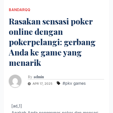
BANDARQQ
Rasakan sensasi poker
online dengan
pokerpelangi: gerbang
Anda ke game yang
menarik
By
admin
#pkv games
APR 17, 2025
[ad_1]
Apakah Anda penggemar poker dan mencari