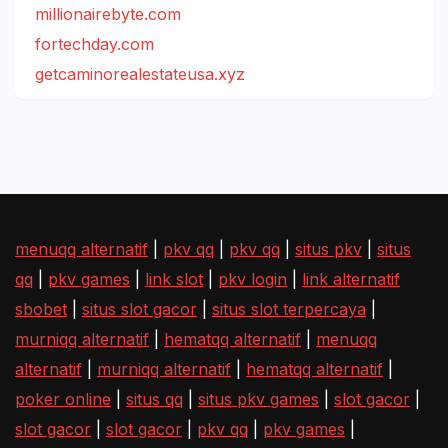
millionairebyte.com
fortechday.com
getcaminorealestateusa.xyz
menuqq alternatif
|
pkv qq
|
pkv qq
|
situs pkv
|
situs
qq
|
pkv games
|
link slot
|
pkv login
|
link alternatif
sbobet
|
situs slot gacor
|
situs slot terpercaya
|
murniqq alternatif
|
hematqq alternatif
|
menuqq
alternatif
|
murniqq alternatif
|
hematqq alternatif
|
poker online
|
situs qq
|
situs pkv games
|
slot gacor
|
slot gacor
|
slot gacor
|
pkv qq
|
pkv games
|