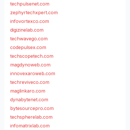
techpulsenet.com
zephyrtechxpert.com
infovortexco.com
digizinelab.com
techwavego.com
codepulsex.com
techscopetech.com
magdynoweb.com
innovexaroweb.com
techreviveco.com
maglinkaro.com
dynabytenet.com
bytesourcepro.com
techspherelab.com
infomatrixlab.com