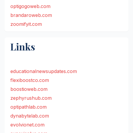
optigogoweb.com
brandaroweb.com
zoomifyit.com
Links
educationalnewsupdates.com
flexiboostco.com
boostioweb.com
zephyrushub.com
optipathlab.com
dynabytelab.com
evolvionet.com