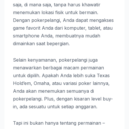
saja, di mana saja, tanpa harus khawatir
menemukan lokasi fisik untuk bermain.
Dengan pokerpelangi, Anda dapat mengakses
game favorit Anda dari komputer, tablet, atau
smartphone Anda, membuatnya mudah
dimainkan saat bepergian.
Selain kenyamanan, pokerpelangi juga
menawarkan berbagai macam permainan
untuk dipilih. Apakah Anda lebih suka Texas
Hold’em, Omaha, atau variasi poker lainnya,
Anda akan menemukan semuanya di
pokerpelangi. Plus, dengan kisaran level buy-
in, ada sesuatu untuk setiap anggaran.
Tapi ini bukan hanya tentang permainan –