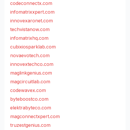
codeconnectx.com
infomatrixxpert.com
innovexaronet.com
techvistanow.com
infomatrixhq.com
cubixiosparklab.com
novaevotech.com
innovextechco.com
maglinkgenius.com
magcircuitlab.com
codewavex.com
byteboostco.com
elektrabyteco.com
magconnectxpert.com
truzestgenius.com