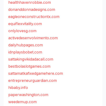
healthhavenrobbie.com
donanddonnadesigns.com
eagleoneconstructiontx.com
equiflexvitality.com
onlylovesg.com
activedesenvolvimento.com
dailyhubpages.com
idnplaysbobet.com
sattakingvikidadacall.com
bestbolaslotgames.com
sattamatkafixedgamehere.com
entrepreneurguardian.com
hibaby.info
paperwashington.com
weedemup.com