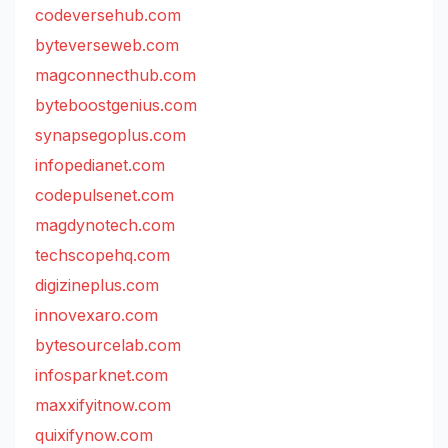
codeversehub.com
byteverseweb.com
magconnecthub.com
byteboostgenius.com
synapsegoplus.com
infopedianet.com
codepulsenet.com
magdynotech.com
techscopehq.com
digizineplus.com
innovexaro.com
bytesourcelab.com
infosparknet.com
maxxifyitnow.com
quixifynow.com