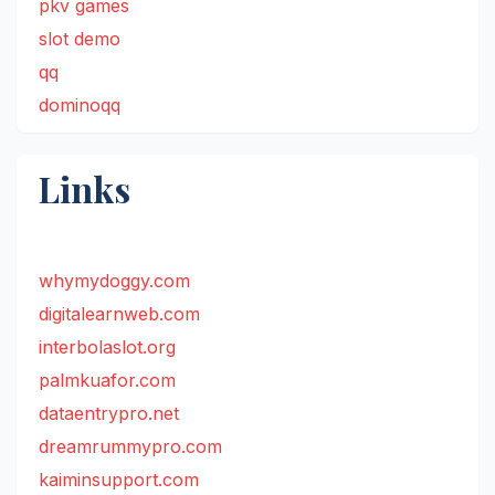
pkv games
slot demo
qq
dominoqq
Links
whymydoggy.com
digitalearnweb.com
interbolaslot.org
palmkuafor.com
dataentrypro.net
dreamrummypro.com
kaiminsupport.com