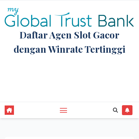
Skip
to
content
Daftar Agen Slot Gacor
dengan Winrate Tertinggi
Temukan daftar agen slot gacor dengan
winrate tertinggi. Pilih agen yang menawarkan
peluang menang besar untuk pengalaman
bermain yang menguntungkan.