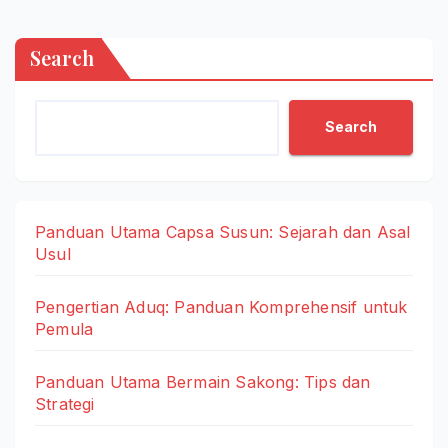
Search
Search
Panduan Utama Capsa Susun: Sejarah dan Asal
Usul
Pengertian Aduq: Panduan Komprehensif untuk
Pemula
Panduan Utama Bermain Sakong: Tips dan
Strategi