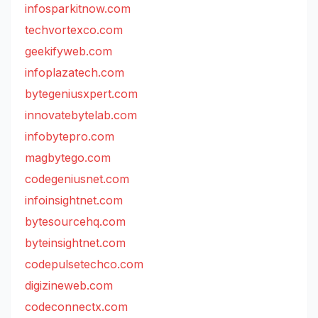
infosparkitnow.com
techvortexco.com
geekifyweb.com
infoplazatech.com
bytegeniusxpert.com
innovatebytelab.com
infobytepro.com
magbytego.com
codegeniusnet.com
infoinsightnet.com
bytesourcehq.com
byteinsightnet.com
codepulsetechco.com
digizineweb.com
codeconnectx.com