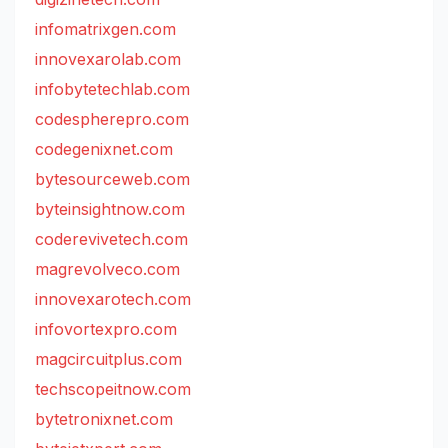
infomatrixgen.com
innovexarolab.com
infobytetechlab.com
codespherepro.com
codegenixnet.com
bytesourceweb.com
byteinsightnow.com
coderevivetech.com
magrevolveco.com
innovexarotech.com
infovortexpro.com
magcircuitplus.com
techscopeitnow.com
bytetronixnet.com