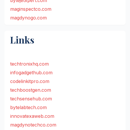
bytejetxpert.com
maginspectco.com
magdynogo.com
Links
techtronixhq.com
infogadgethub.com
codelinkitpro.com
techboostgen.com
techsensehub.com
bytelabtech.com
innovatexaweb.com
magdynotechco.com