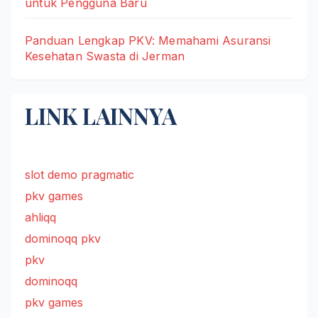
untuk Pengguna Baru
Panduan Lengkap PKV: Memahami Asuransi
Kesehatan Swasta di Jerman
LINK LAINNYA
slot demo pragmatic
pkv games
ahliqq
dominoqq pkv
pkv
dominoqq
pkv games