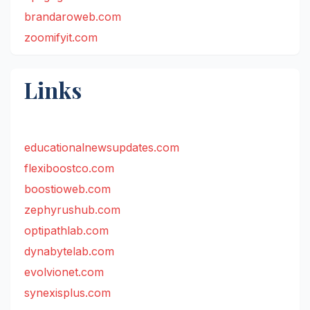
brandaroweb.com
zoomifyit.com
Links
educationalnewsupdates.com
flexiboostco.com
boostioweb.com
zephyrushub.com
optipathlab.com
dynabytelab.com
evolvionet.com
synexisplus.com