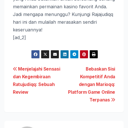
memainkan permainan kasino favorit Anda.
Jadi mengapa menunggu? Kunjungi Rajajudiqq
hari ini dan mulailah merasakan sendiri
keseruannya!
[ad_2]
Post
Menjelajahi Sensasi
Bebaskan Sisi
dan Kegembiraan
Kompetitif Anda
navigation
Ratujudiqq: Sebuah
dengan Marioqq:
Review
Platform Game Online
Terpanas