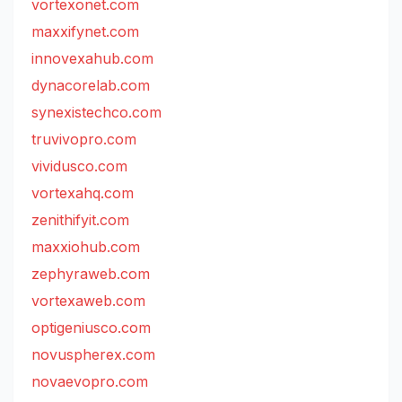
vortexonet.com
maxxifynet.com
innovexahub.com
dynacorelab.com
synexistechco.com
truvivopro.com
vividusco.com
vortexahq.com
zenithifyit.com
maxxiohub.com
zephyraweb.com
vortexaweb.com
optigeniusco.com
novuspherex.com
novaevopro.com