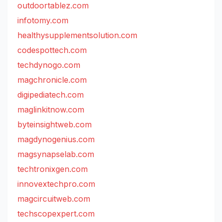
outdoortablez.com
infotomy.com
healthysupplementsolution.com
codespottech.com
techdynogo.com
magchronicle.com
digipediatech.com
maglinkitnow.com
byteinsightweb.com
magdynogenius.com
magsynapselab.com
techtronixgen.com
innovextechpro.com
magcircuitweb.com
techscopexpert.com