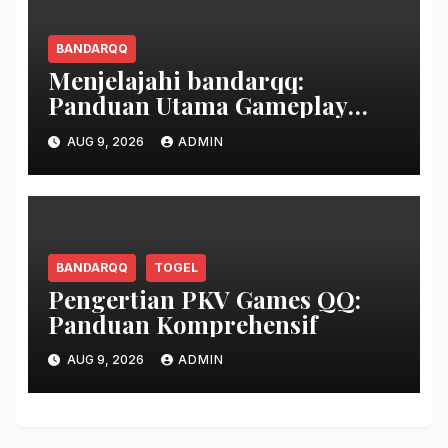
BANDARQQ
Menjelajahi bandarqq:
Panduan Utama Gameplay
Poker Online
AUG 9, 2026
ADMIN
BANDARQQ
TOGEL
Pengertian PKV Games QQ:
Panduan Komprehensif
AUG 9, 2026
ADMIN