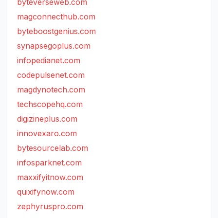
byteverseweb.com
magconnecthub.com
byteboostgenius.com
synapsegoplus.com
infopedianet.com
codepulsenet.com
magdynotech.com
techscopehq.com
digizineplus.com
innovexaro.com
bytesourcelab.com
infosparknet.com
maxxifyitnow.com
quixifynow.com
zephyruspro.com