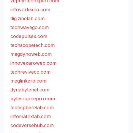
zephyrtechxpert.com
infovortexco.com
digizinelab.com
techwavego.com
codepulsex.com
techscopetech.com
magdynoweb.com
innovexaroweb.com
techreviveco.com
maglinkaro.com
dynabytenet.com
bytesourcepro.com
techspherelab.com
infomatrixlab.com
codeversehub.com