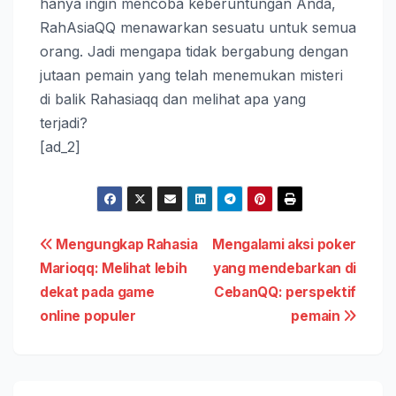
hanya ingin mencoba keberuntungan Anda,
RahAsiaQQ menawarkan sesuatu untuk semua
orang. Jadi mengapa tidak bergabung dengan
jutaan pemain yang telah menemukan misteri
di balik Rahasiaqq dan melihat apa yang
terjadi?
[ad_2]
Post
Mengungkap Rahasia
Mengalami aksi poker
Marioqq: Melihat lebih
yang mendebarkan di
navigation
dekat pada game
CebanQQ: perspektif
online populer
pemain