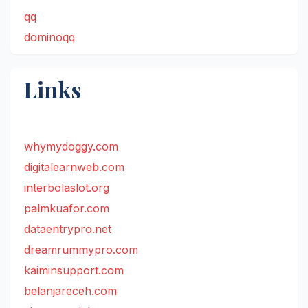
qq
dominoqq
Links
whymydoggy.com
digitalearnweb.com
interbolaslot.org
palmkuafor.com
dataentrypro.net
dreamrummypro.com
kaiminsupport.com
belanjareceh.com