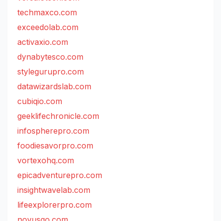
techmaxco.com
exceedolab.com
activaxio.com
dynabytesco.com
stylegurupro.com
datawizardslab.com
cubiqio.com
geeklifechronicle.com
infospherepro.com
foodiesavorpro.com
vortexohq.com
epicadventurepro.com
insightwavelab.com
lifeexplorerpro.com
novusgo.com