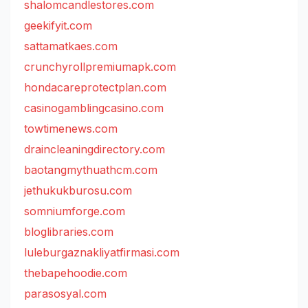
shalomcandlestores.com
geekifyit.com
sattamatkaes.com
crunchyrollpremiumapk.com
hondacareprotectplan.com
casinogamblingcasino.com
towtimenews.com
draincleaningdirectory.com
baotangmythuathcm.com
jethukukburosu.com
somniumforge.com
bloglibraries.com
luleburgaznakliyatfirmasi.com
thebapehoodie.com
parasosyal.com