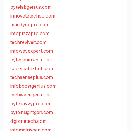
bytelabgenius.com
innovatetechco.com
magdynopro.com
infoplazapro.com
techreviveit.com
infowavexpert.com
bytegeniusco.com
codematrixhub.com
techsenseplus.com
infoboostgenius.com
techwavegen.com
bytesavvypro.com
byteinsightgen.com
digizinetech.com
infomatrixgen.com