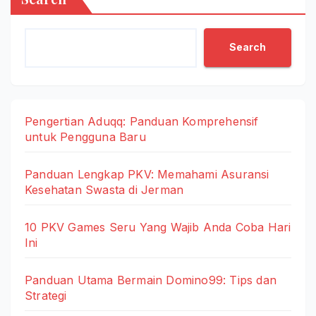
Search
Pengertian Aduqq: Panduan Komprehensif
untuk Pengguna Baru
Panduan Lengkap PKV: Memahami Asuransi
Kesehatan Swasta di Jerman
10 PKV Games Seru Yang Wajib Anda Coba Hari
Ini
Panduan Utama Bermain Domino99: Tips dan
Strategi