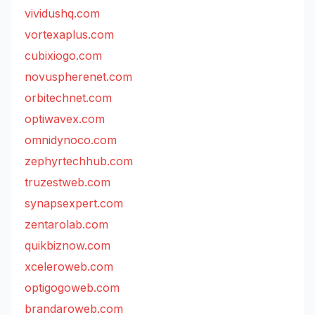
vividushq.com
vortexaplus.com
cubixiogo.com
novuspherenet.com
orbitechnet.com
optiwavex.com
omnidynoco.com
zephyrtechhub.com
truzestweb.com
synapsexpert.com
zentarolab.com
quikbiznow.com
xceleroweb.com
optigogoweb.com
brandaroweb.com