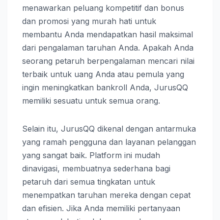
menawarkan peluang kompetitif dan bonus
dan promosi yang murah hati untuk
membantu Anda mendapatkan hasil maksimal
dari pengalaman taruhan Anda. Apakah Anda
seorang petaruh berpengalaman mencari nilai
terbaik untuk uang Anda atau pemula yang
ingin meningkatkan bankroll Anda, JurusQQ
memiliki sesuatu untuk semua orang.
Selain itu, JurusQQ dikenal dengan antarmuka
yang ramah pengguna dan layanan pelanggan
yang sangat baik. Platform ini mudah
dinavigasi, membuatnya sederhana bagi
petaruh dari semua tingkatan untuk
menempatkan taruhan mereka dengan cepat
dan efisien. Jika Anda memiliki pertanyaan