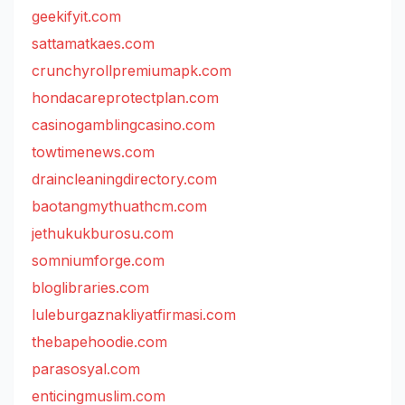
geekifyit.com
sattamatkaes.com
crunchyrollpremiumapk.com
hondacareprotectplan.com
casinogamblingcasino.com
towtimenews.com
draincleaningdirectory.com
baotangmythuathcm.com
jethukukburosu.com
somniumforge.com
bloglibraries.com
luleburgaznakliyatfirmasi.com
thebapehoodie.com
parasosyal.com
enticingmuslim.com