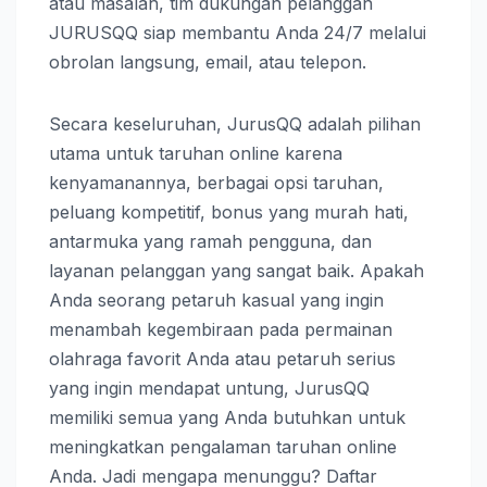
atau masalah, tim dukungan pelanggan
JURUSQQ siap membantu Anda 24/7 melalui
obrolan langsung, email, atau telepon.
Secara keseluruhan, JurusQQ adalah pilihan
utama untuk taruhan online karena
kenyamanannya, berbagai opsi taruhan,
peluang kompetitif, bonus yang murah hati,
antarmuka yang ramah pengguna, dan
layanan pelanggan yang sangat baik. Apakah
Anda seorang petaruh kasual yang ingin
menambah kegembiraan pada permainan
olahraga favorit Anda atau petaruh serius
yang ingin mendapat untung, JurusQQ
memiliki semua yang Anda butuhkan untuk
meningkatkan pengalaman taruhan online
Anda. Jadi mengapa menunggu? Daftar