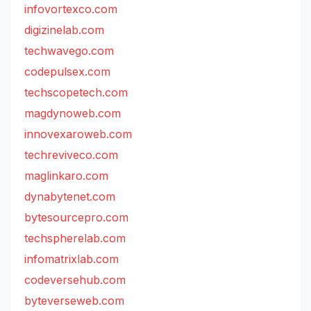
infovortexco.com
digizinelab.com
techwavego.com
codepulsex.com
techscopetech.com
magdynoweb.com
innovexaroweb.com
techreviveco.com
maglinkaro.com
dynabytenet.com
bytesourcepro.com
techspherelab.com
infomatrixlab.com
codeversehub.com
byteverseweb.com