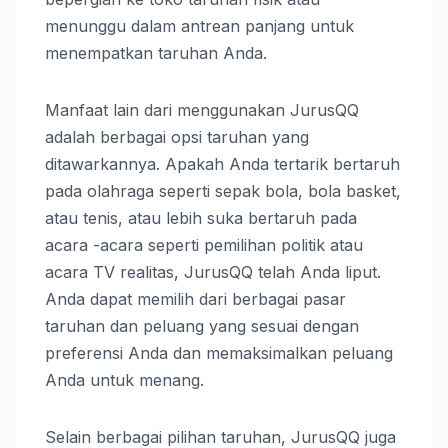
menunggu dalam antrean panjang untuk
menempatkan taruhan Anda.
Manfaat lain dari menggunakan JurusQQ
adalah berbagai opsi taruhan yang
ditawarkannya. Apakah Anda tertarik bertaruh
pada olahraga seperti sepak bola, bola basket,
atau tenis, atau lebih suka bertaruh pada
acara -acara seperti pemilihan politik atau
acara TV realitas, JurusQQ telah Anda liput.
Anda dapat memilih dari berbagai pasar
taruhan dan peluang yang sesuai dengan
preferensi Anda dan memaksimalkan peluang
Anda untuk menang.
Selain berbagai pilihan taruhan, JurusQQ juga