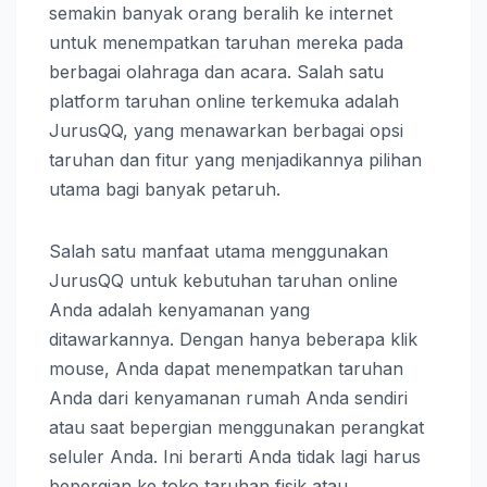
semakin banyak orang beralih ke internet
untuk menempatkan taruhan mereka pada
berbagai olahraga dan acara. Salah satu
platform taruhan online terkemuka adalah
JurusQQ, yang menawarkan berbagai opsi
taruhan dan fitur yang menjadikannya pilihan
utama bagi banyak petaruh.
Salah satu manfaat utama menggunakan
JurusQQ untuk kebutuhan taruhan online
Anda adalah kenyamanan yang
ditawarkannya. Dengan hanya beberapa klik
mouse, Anda dapat menempatkan taruhan
Anda dari kenyamanan rumah Anda sendiri
atau saat bepergian menggunakan perangkat
seluler Anda. Ini berarti Anda tidak lagi harus
bepergian ke toko taruhan fisik atau