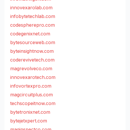
innovexarolab.com
infobytetechlab.com
codespherepro.com
codegenixnet.com
bytesourceweb.com
byteinsightnow.com
coderevivetech.com
magrevolveco.com
innovexarotech.com
infovortexpro.com
magcircuitplus.com
techscopeitnow.com
bytetronixnet.com
bytejetxpert.com
maginspectco.com