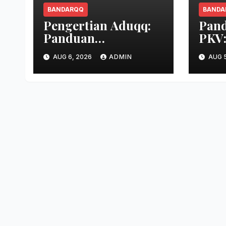
BANDARQQ
BANDA
Pengertian Aduqq:
Pan
Panduan
PKV
Komprehensif untuk
Asur
AUG 6, 2026
ADMIN
AUG 5
Pengguna Baru
Swas