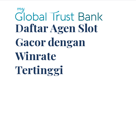
Skip
to
content
Daftar Agen Slot
Gacor dengan
Winrate
Tertinggi
Temukan daftar agen slot gacor
dengan winrate tertinggi. Pilih
agen yang menawarkan peluang
menang besar untuk
pengalaman bermain yang
menguntungkan.