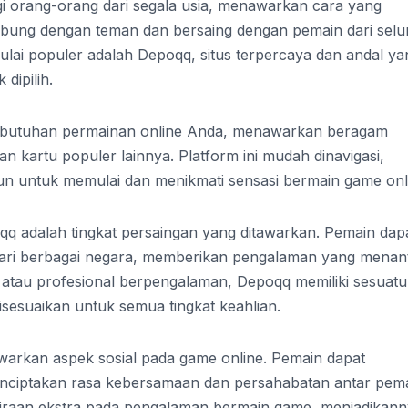
gi orang-orang dari segala usia, menawarkan cara yang
ung dengan teman dan bersaing dengan pemain dari selu
ulai populer adalah Depoqq, situs terpercaya dan andal ya
ipilih.
ebutuhan permainan online Anda, menawarkan beragam
n kartu populer lainnya. Platform ini mudah dinavigasi,
 untuk memulai dan menikmati sensasi bermain game onl
q adalah tingkat persaingan yang ditawarkan. Pemain dap
ari berbagai negara, memberikan pengalaman yang menan
atau profesional berpengalaman, Depoqq memiliki sesuatu
esuaikan untuk semua tingkat keahlian.
warkan aspek sosial pada game online. Pemain dapat
enciptakan rasa kebersamaan dan persahabatan antar pema
iraan ekstra pada pengalaman bermain game, menjadikan