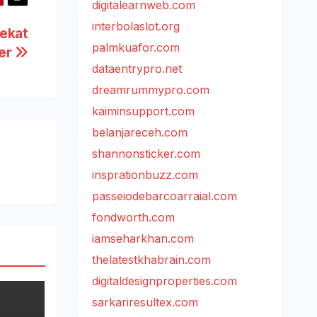
digitalearnweb.com
interbolaslot.org
Dekat
palmkuafor.com
ler
dataentrypro.net
dreamrummypro.com
kaiminsupport.com
belanjareceh.com
shannonsticker.com
insprationbuzz.com
passeiodebarcoarraial.com
fondworth.com
iamseharkhan.com
thelatestkhabrain.com
digitaldesignproperties.com
sarkariresultex.com