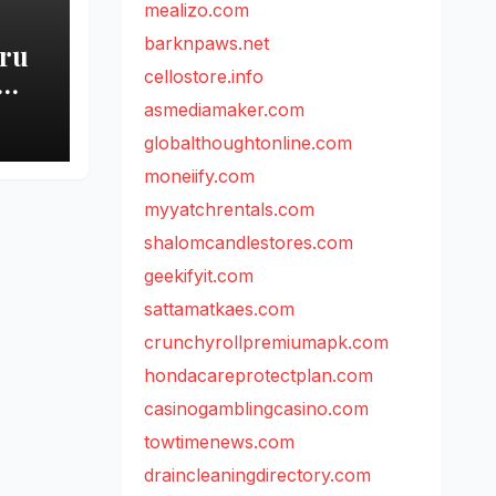
mealizo.com
barknpaws.net
ru
cellostore.info
asmediamaker.com
globalthoughtonline.com
moneiify.com
myyatchrentals.com
shalomcandlestores.com
geekifyit.com
sattamatkaes.com
crunchyrollpremiumapk.com
hondacareprotectplan.com
casinogamblingcasino.com
towtimenews.com
draincleaningdirectory.com