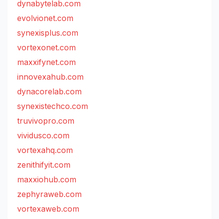
dynabytelab.com
evolvionet.com
synexisplus.com
vortexonet.com
maxxifynet.com
innovexahub.com
dynacorelab.com
synexistechco.com
truvivopro.com
vividusco.com
vortexahq.com
zenithifyit.com
maxxiohub.com
zephyraweb.com
vortexaweb.com