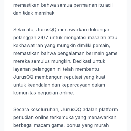
memastikan bahwa semua permainan itu adil
dan tidak memihak.
Selain itu, JurusQQ menawarkan dukungan
pelanggan 24/7 untuk mengatasi masalah atau
kekhawatiran yang mungkin dimiliki pemain,
memastikan bahwa pengalaman bermain game
mereka semulus mungkin. Dedikasi untuk
layanan pelanggan ini telah membantu
JurusQQ membangun reputasi yang kuat
untuk keandalan dan kepercayaan dalam
komunitas perjudian online.
Secara keseluruhan, JurusQQ adalah platform
perjudian online terkemuka yang menawarkan
berbagai macam game, bonus yang murah