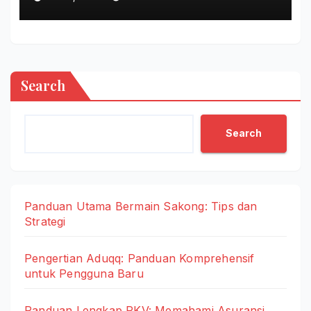
Search
Search
Panduan Utama Bermain Sakong: Tips dan
Strategi
Pengertian Aduqq: Panduan Komprehensif
untuk Pengguna Baru
Panduan Lengkap PKV: Memahami Asuransi