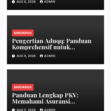
AUG 6, 2026
ADMIN
BANDARQQ
Pengertian Aduqq: Panduan
Komprehensif untuk
Pengguna Baru
AUG 6, 2026
ADMIN
BANDARQQ
Panduan Lengkap PKV:
Memahami Asuransi
Kesehatan Swasta di Jerman
AUG 5, 2026
ADMIN