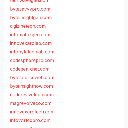
techwavegen.com
bytesavvypro.com
byteinsightgen.com
digizinetech.com
infomatrixgen.com
innovexarolab.com
infobytetechlab.com
codespherepro.com
codegenixnet.com
bytesourceweb.com
byteinsightnow.com
coderevivetech.com
magrevolveco.com
innovexarotech.com
infovortexpro.com