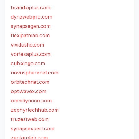
brandioplus.com
dynawebpro.com
synapsegen.com
flexipathlab.com
vividushq.com
vortexaplus.com
cubixiogo.com
novuspherenet.com
orbitechnet.com
optiwavex.com
omnidynoco.com
zephyrtechhub.com
truzestweb.com
synapsexpert.com
zentarolab.com