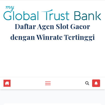
Skip
to
content
Daftar Agen Slot Gacor
dengan Winrate Tertinggi
Temukan daftar agen slot gacor dengan
winrate tertinggi. Pilih agen yang menawarkan
peluang menang besar untuk pengalaman
bermain yang menguntungkan.