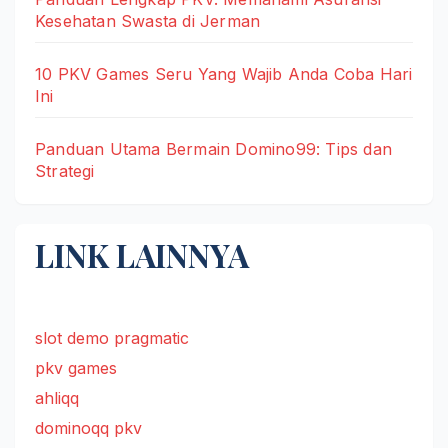
Kesehatan Swasta di Jerman
10 PKV Games Seru Yang Wajib Anda Coba Hari
Ini
Panduan Utama Bermain Domino99: Tips dan
Strategi
LINK LAINNYA
slot demo pragmatic
pkv games
ahliqq
dominoqq pkv