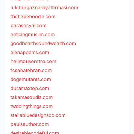
luleburgaznakliyatfirmasi.com
thebapehoodie.com
parasosyal.com
enticingmuslim.com
goodhealthsoundwealth.com
elenapoems.com
hellmouseretro.com
fcsabatehran.com
dogemutants.com
duramaxtop.com
takamasoudia.com
twdoingthings.com
stellabluedesignsco.com
paulsauthor.com
desirablecodeful.com