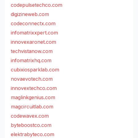
codepulsetechco.com
digizineweb.com
codeconnectx.com
infomatrixxpert.com
innovexaronet.com
techvistanow.com
infomatrixhq.com
cubixiosparklab.com
novaevotech.com
innovextechco.com
maglinkgenius.com
magcircuitlab.com
codewavex.com
byteboostco.com
elektrabyteco.com