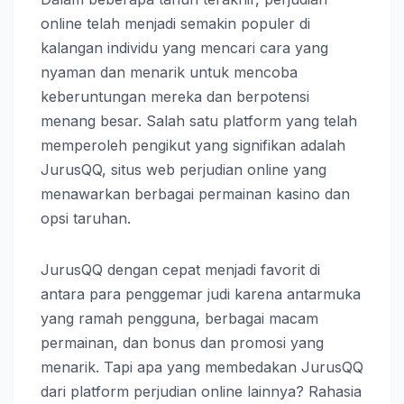
online telah menjadi semakin populer di
kalangan individu yang mencari cara yang
nyaman dan menarik untuk mencoba
keberuntungan mereka dan berpotensi
menang besar. Salah satu platform yang telah
memperoleh pengikut yang signifikan adalah
JurusQQ, situs web perjudian online yang
menawarkan berbagai permainan kasino dan
opsi taruhan.
JurusQQ dengan cepat menjadi favorit di
antara para penggemar judi karena antarmuka
yang ramah pengguna, berbagai macam
permainan, dan bonus dan promosi yang
menarik. Tapi apa yang membedakan JurusQQ
dari platform perjudian online lainnya? Rahasia