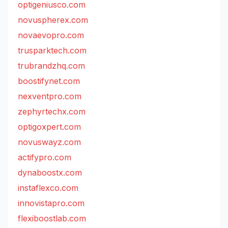
optigeniusco.com
novuspherex.com
novaevopro.com
trusparktech.com
trubrandzhq.com
boostifynet.com
nexventpro.com
zephyrtechx.com
optigoxpert.com
novuswayz.com
actifypro.com
dynaboostx.com
instaflexco.com
innovistapro.com
flexiboostlab.com