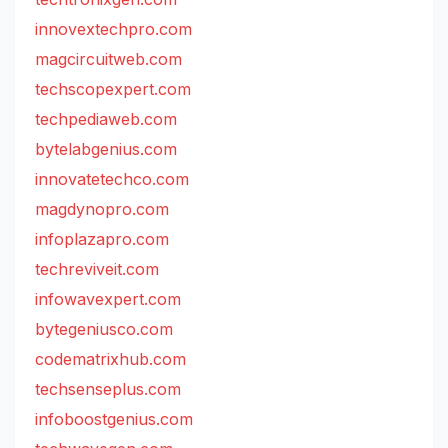
innovextechpro.com
magcircuitweb.com
techscopexpert.com
techpediaweb.com
bytelabgenius.com
innovatetechco.com
magdynopro.com
infoplazapro.com
techreviveit.com
infowavexpert.com
bytegeniusco.com
codematrixhub.com
techsenseplus.com
infoboostgenius.com