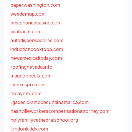
paperwashington.com
weedemup.com
bestchancecasino.com
bilalliaqat.com
autodispensadores.com
inductioncooktopp.com
newsmedicaltoday.com
roofingnevada.info
magconnectx.com
synexispro.com
holayomi.com
ligadeciclismodecundinamarca.com
nashvilleworkerscompensationattorney.com
holyfamilycathedralschool.org
londonkiddy.com