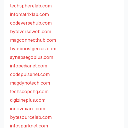
techspherelab.com
infomatrixlab.com
codeversehub.com
byteverseweb.com
magconnecthub.com
byteboostgenius.com
synapsegoplus.com
infopedianet.com
codepulsenet.com
magdynotech.com
techscopehq.com
digizineplus.com
innovexaro.com
bytesourcelab.com
infosparknet.com