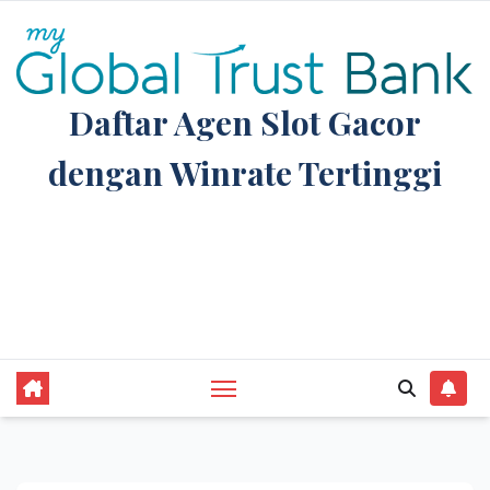
Skip
to
content
Daftar Agen Slot Gacor
dengan Winrate Tertinggi
Temukan daftar agen slot gacor dengan
winrate tertinggi. Pilih agen yang menawarkan
peluang menang besar untuk pengalaman
bermain yang menguntungkan.