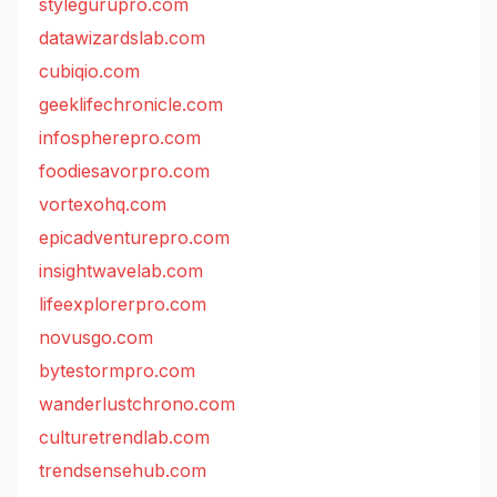
stylegurupro.com
datawizardslab.com
cubiqio.com
geeklifechronicle.com
infospherepro.com
foodiesavorpro.com
vortexohq.com
epicadventurepro.com
insightwavelab.com
lifeexplorerpro.com
novusgo.com
bytestormpro.com
wanderlustchrono.com
culturetrendlab.com
trendsensehub.com