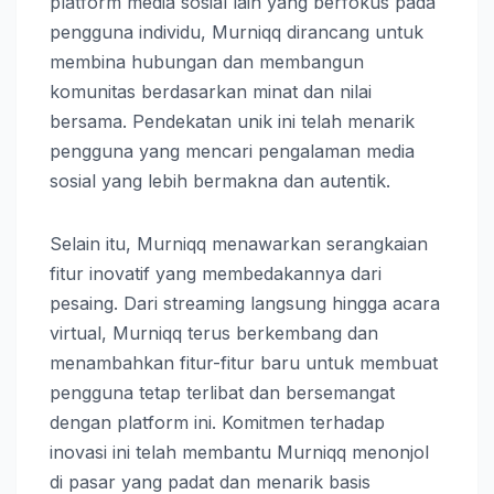
platform media sosial lain yang berfokus pada
pengguna individu, Murniqq dirancang untuk
membina hubungan dan membangun
komunitas berdasarkan minat dan nilai
bersama. Pendekatan unik ini telah menarik
pengguna yang mencari pengalaman media
sosial yang lebih bermakna dan autentik.
Selain itu, Murniqq menawarkan serangkaian
fitur inovatif yang membedakannya dari
pesaing. Dari streaming langsung hingga acara
virtual, Murniqq terus berkembang dan
menambahkan fitur-fitur baru untuk membuat
pengguna tetap terlibat dan bersemangat
dengan platform ini. Komitmen terhadap
inovasi ini telah membantu Murniqq menonjol
di pasar yang padat dan menarik basis