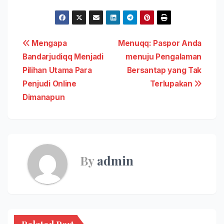
Post
Mengapa
Menuqq: Paspor Anda
Bandarjudiqq Menjadi
menuju Pengalaman
navigation
Pilihan Utama Para
Bersantap yang Tak
Penjudi Online
Terlupakan
Dimanapun
By
admin