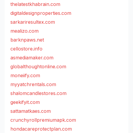
thelatestkhabrain.com
digitaldesignproperties.com
sarkariresultex.com
mealizo.com
barknpaws.net
cellostore.info
asmediamaker.com
globalthoughtonline.com
moneiify.com
myyatchrentals.com
shalomcandlestores.com
geekifyit.com
sattamatkaes.com
crunchyrollpremiumapk.com
hondacareprotectplan.com