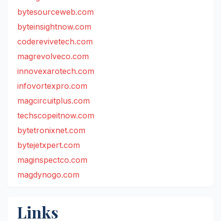
bytesourceweb.com
byteinsightnow.com
coderevivetech.com
magrevolveco.com
innovexarotech.com
infovortexpro.com
magcircuitplus.com
techscopeitnow.com
bytetronixnet.com
bytejetxpert.com
maginspectco.com
magdynogo.com
Links