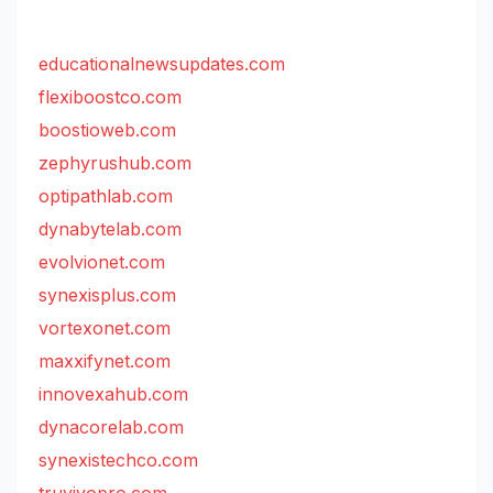
educationalnewsupdates.com
flexiboostco.com
boostioweb.com
zephyrushub.com
optipathlab.com
dynabytelab.com
evolvionet.com
synexisplus.com
vortexonet.com
maxxifynet.com
innovexahub.com
dynacorelab.com
synexistechco.com
truvivopro.com