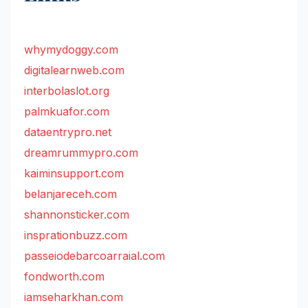
whymydoggy.com
digitalearnweb.com
interbolaslot.org
palmkuafor.com
dataentrypro.net
dreamrummypro.com
kaiminsupport.com
belanjareceh.com
shannonsticker.com
insprationbuzz.com
passeiodebarcoarraial.com
fondworth.com
iamseharkhan.com