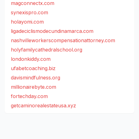
magconnectx.com
synexispro.com
holayomi.com
ligadeciclismodecundinamarca.com
nashvilleworkerscompensationattorney.com
holyfamilycathedralschool.org
londonkiddy.com
ufabetcoaching.biz
davismindfulness.org
millionairebyte.com
fortechday.com
getcaminorealestateusa.xyz