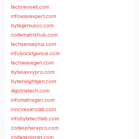
techreviveit.com
infowavexpert.com
bytegeniusco.com
codematrixhub.com
techsenseplus.com
infoboostgenius.com
techwavegen.com
bytesavvypro.com
byteinsightgen.com
digizinetech.com
infomatrixgen.com
innovexarolab.com
infobytetechlab.com
codespherepro.com
codegenixnet.com