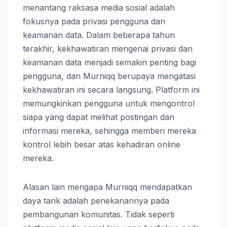
menantang raksasa media sosial adalah
fokusnya pada privasi pengguna dan
keamanan data. Dalam beberapa tahun
terakhir, kekhawatiran mengenai privasi dan
keamanan data menjadi semakin penting bagi
pengguna, dan Murniqq berupaya mengatasi
kekhawatiran ini secara langsung. Platform ini
memungkinkan pengguna untuk mengontrol
siapa yang dapat melihat postingan dan
informasi mereka, sehingga memberi mereka
kontrol lebih besar atas kehadiran online
mereka.
Alasan lain mengapa Murniqq mendapatkan
daya tarik adalah penekanannya pada
pembangunan komunitas. Tidak seperti