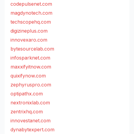
codepulsenet.com
magdynotech.com
techscopehq.com
digizineplus.com
innovexaro.com
bytesourcelab.com
infosparknet.com
maxxifyitnow.com
quixifynow.com
zephyruspro.com
optipathx.com
nextronixlab.com
zentrixhq.com
innovestanet.com
dynabytexpert.com