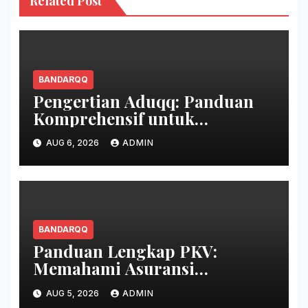
Related Post
BANDARQQ
Pengertian Aduqq: Panduan
Komprehensif untuk
Pengguna Baru
AUG 6, 2026
ADMIN
BANDARQQ
Panduan Lengkap PKV:
Memahami Asuransi
Kesehatan Swasta di Jerman
AUG 5, 2026
ADMIN