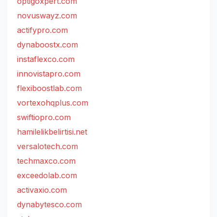
optigoxpert.com
novuswayz.com
actifypro.com
dynaboostx.com
instaflexco.com
innovistapro.com
flexiboostlab.com
vortexohqplus.com
swiftiopro.com
hamilelikbelirtisi.net
versalotech.com
techmaxco.com
exceedolab.com
activaxio.com
dynabytesco.com