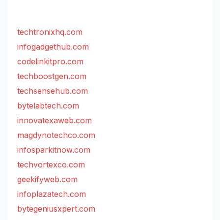
techtronixhq.com
infogadgethub.com
codelinkitpro.com
techboostgen.com
techsensehub.com
bytelabtech.com
innovatexaweb.com
magdynotechco.com
infosparkitnow.com
techvortexco.com
geekifyweb.com
infoplazatech.com
bytegeniusxpert.com