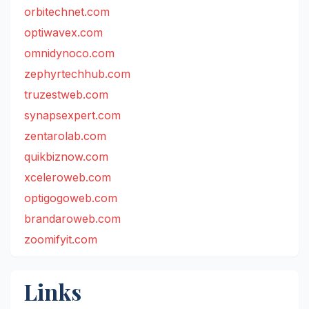
orbitechnet.com
optiwavex.com
omnidynoco.com
zephyrtechhub.com
truzestweb.com
synapsexpert.com
zentarolab.com
quikbiznow.com
xceleroweb.com
optigogoweb.com
brandaroweb.com
zoomifyit.com
Links