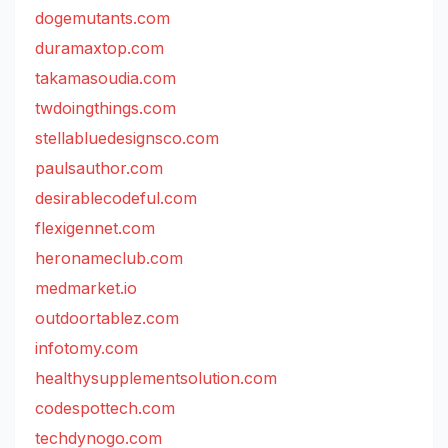
dogemutants.com
duramaxtop.com
takamasoudia.com
twdoingthings.com
stellabluedesignsco.com
paulsauthor.com
desirablecodeful.com
flexigennet.com
heronameclub.com
medmarket.io
outdoortablez.com
infotomy.com
healthysupplementsolution.com
codespottech.com
techdynogo.com