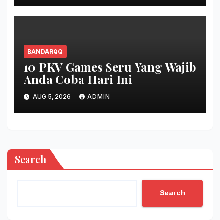
BANDARQQ
10 PKV Games Seru Yang Wajib
Anda Coba Hari Ini
AUG 5, 2026
ADMIN
Search
Search