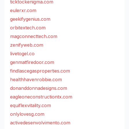
ticktockenigma.com
eulerxr.com
geekifygenius.com
orbitextech.com
magconnecttech.com
zenifyweb.com
livetogel.co
genmatfiredoor.com
findlascegasproperties.com
healthhavenrobbie.com
donanddonnadesigns.com
eagleoneconstructiontx.com
equiflexvitality.com
onlylovesg.com
activedesenvolvimento.com