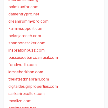
palmkuafor.com
dataentrypro.net
dreamrummypro.com
kaiminsupport.com
belanjareceh.com
shannonsticker.com
insprationbuzz.com
passeiodebarcoarraial.com
fondworth.com
iamseharkhan.com
thelatestkhabrain.com
digitaldesignproperties.com
sarkariresultex.com
mealizo.com