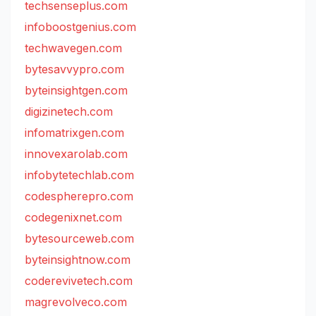
techsenseplus.com
infoboostgenius.com
techwavegen.com
bytesavvypro.com
byteinsightgen.com
digizinetech.com
infomatrixgen.com
innovexarolab.com
infobytetechlab.com
codespherepro.com
codegenixnet.com
bytesourceweb.com
byteinsightnow.com
coderevivetech.com
magrevolveco.com