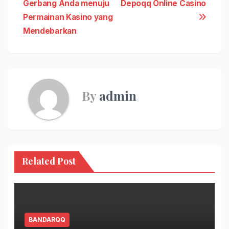
Gerbang Anda menuju
Depoqq Online Casino
Permainan Kasino yang
Mendebarkan
By
admin
Related Post
BANDARQQ