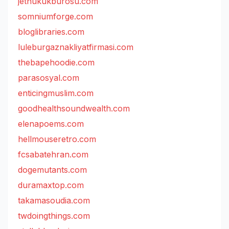
jethukukburosu.com
somniumforge.com
bloglibraries.com
luleburgaznakliyatfirmasi.com
thebapehoodie.com
parasosyal.com
enticingmuslim.com
goodhealthsoundwealth.com
elenapoems.com
hellmouseretro.com
fcsabatehran.com
dogemutants.com
duramaxtop.com
takamasoudia.com
twdoingthings.com