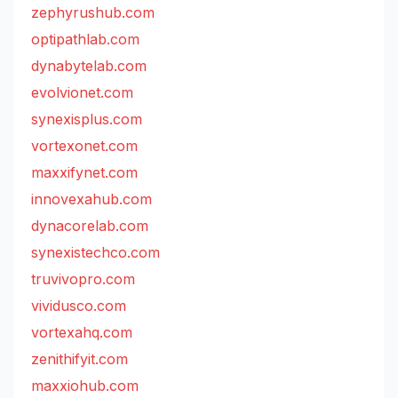
zephyrushub.com
optipathlab.com
dynabytelab.com
evolvionet.com
synexisplus.com
vortexonet.com
maxxifynet.com
innovexahub.com
dynacorelab.com
synexistechco.com
truvivopro.com
vividusco.com
vortexahq.com
zenithifyit.com
maxxiohub.com