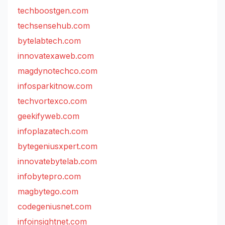
techboostgen.com
techsensehub.com
bytelabtech.com
innovatexaweb.com
magdynotechco.com
infosparkitnow.com
techvortexco.com
geekifyweb.com
infoplazatech.com
bytegeniusxpert.com
innovatebytelab.com
infobytepro.com
magbytego.com
codegeniusnet.com
infoinsightnet.com