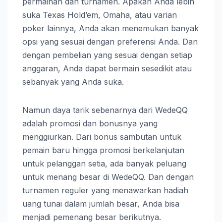
permainan dan turnamen. Apakah Anda lebih
suka Texas Hold’em, Omaha, atau varian
poker lainnya, Anda akan menemukan banyak
opsi yang sesuai dengan preferensi Anda. Dan
dengan pembelian yang sesuai dengan setiap
anggaran, Anda dapat bermain sesedikit atau
sebanyak yang Anda suka.
Namun daya tarik sebenarnya dari WedeQQ
adalah promosi dan bonusnya yang
menggiurkan. Dari bonus sambutan untuk
pemain baru hingga promosi berkelanjutan
untuk pelanggan setia, ada banyak peluang
untuk menang besar di WedeQQ. Dan dengan
turnamen reguler yang menawarkan hadiah
uang tunai dalam jumlah besar, Anda bisa
menjadi pemenang besar berikutnya.