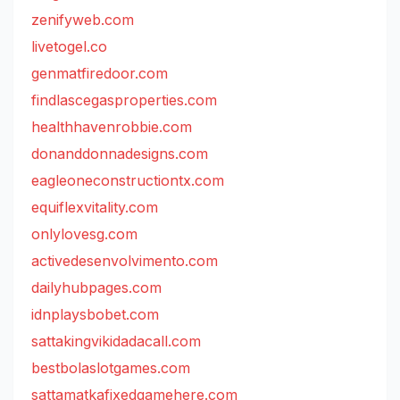
zenifyweb.com
livetogel.co
genmatfiredoor.com
findlascegasproperties.com
healthhavenrobbie.com
donanddonnadesigns.com
eagleoneconstructiontx.com
equiflexvitality.com
onlylovesg.com
activedesenvolvimento.com
dailyhubpages.com
idnplaysbobet.com
sattakingvikidadacall.com
bestbolaslotgames.com
sattamatkafixedgamehere.com