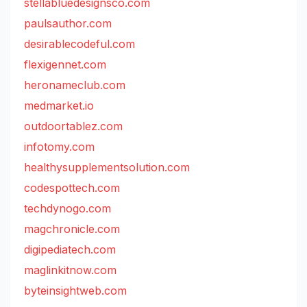
stellabluedesignsco.com
paulsauthor.com
desirablecodeful.com
flexigennet.com
heronameclub.com
medmarket.io
outdoortablez.com
infotomy.com
healthysupplementsolution.com
codespottech.com
techdynogo.com
magchronicle.com
digipediatech.com
maglinkitnow.com
byteinsightweb.com