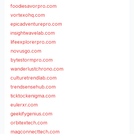
foodiesavorpro.com
vortexohq.com
epicadventurepro.com
insightwavelab.com
lifeexplorerpro.com
novusgo.com
bytestormpro.com
wanderlustchrono.com
culturetrendlab.com
trendsensehub.com
ticktockenigma.com
eulerxr.com
geekifygenius.com
orbitextech.com
magconnecttech.com