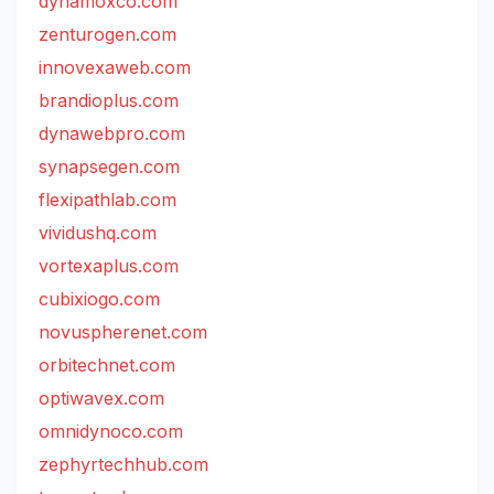
dynamoxco.com
zenturogen.com
innovexaweb.com
brandioplus.com
dynawebpro.com
synapsegen.com
flexipathlab.com
vividushq.com
vortexaplus.com
cubixiogo.com
novuspherenet.com
orbitechnet.com
optiwavex.com
omnidynoco.com
zephyrtechhub.com