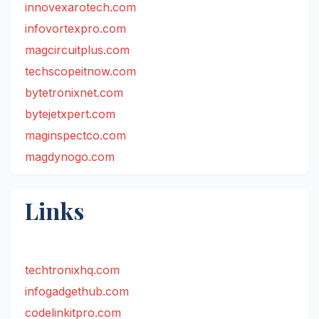
innovexarotech.com
infovortexpro.com
magcircuitplus.com
techscopeitnow.com
bytetronixnet.com
bytejetxpert.com
maginspectco.com
magdynogo.com
Links
techtronixhq.com
infogadgethub.com
codelinkitpro.com