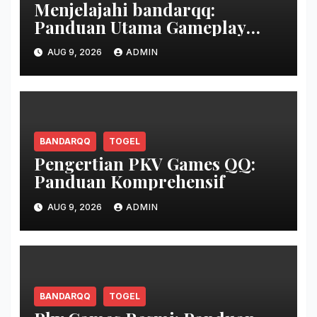
Menjelajahi bandarqq:
Panduan Utama Gameplay
Poker Online
AUG 9, 2026
ADMIN
BANDARQQ
TOGEL
Pengertian PKV Games QQ:
Panduan Komprehensif
AUG 9, 2026
ADMIN
BANDARQQ
TOGEL