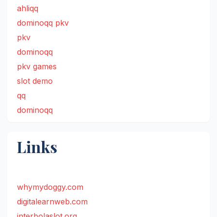
ahliqq
dominoqq pkv
pkv
dominoqq
pkv games
slot demo
qq
dominoqq
Links
whymydoggy.com
digitalearnweb.com
interbolaslot.org