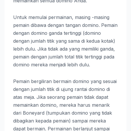
memainkan semua domino Anda.
Untuk memulai permainan, masing -masing
pemain dibawa dengan tangan domino. Pemain
dengan domino ganda tertinggi (domino
dengan jumlah titik yang sama di kedua kotak)
lebih dulu. Jika tidak ada yang memiliki ganda,
pemain dengan jumlah total titik tertinggi pada
domino mereka menjadi lebih dulu.
Pemain bergiliran bermain domino yang sesuai
dengan jumlah titik di ujung rantai domino di
atas meja. Jika seorang pemain tidak dapat
memainkan domino, mereka harus menarik
dari Boneyard (tumpukan domino yang tidak
dibagikan kepada pemain) sampai mereka
dapat bermain. Permainan berlanjut sampai