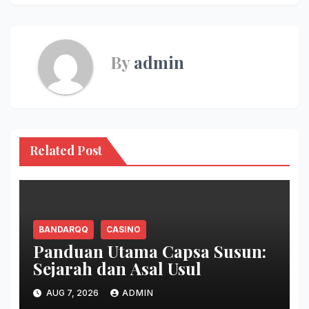
By
admin
Related Post
BANDARQQ
CASINO
Panduan Utama Capsa Susun:
Sejarah dan Asal Usul
AUG 7, 2026
ADMIN