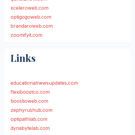
xceleroweb.com
optigogoweb.com
brandaroweb.com
zoomifyit.com
Links
educationalnewsupdates.com
flexiboostco.com
boostioweb.com
zephyrushub.com
optipathlab.com
dynabytelab.com