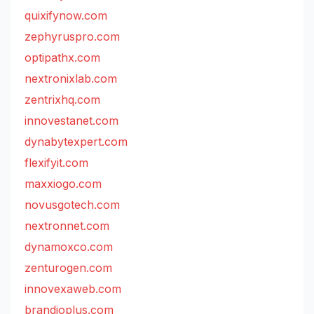
quixifynow.com
zephyruspro.com
optipathx.com
nextronixlab.com
zentrixhq.com
innovestanet.com
dynabytexpert.com
flexifyit.com
maxxiogo.com
novusgotech.com
nextronnet.com
dynamoxco.com
zenturogen.com
innovexaweb.com
brandioplus.com