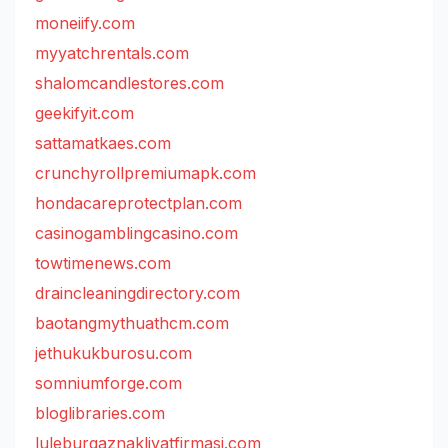
moneiify.com
myyatchrentals.com
shalomcandlestores.com
geekifyit.com
sattamatkaes.com
crunchyrollpremiumapk.com
hondacareprotectplan.com
casinogamblingcasino.com
towtimenews.com
draincleaningdirectory.com
baotangmythuathcm.com
jethukukburosu.com
somniumforge.com
bloglibraries.com
luleburgaznakliyatfirmasi.com