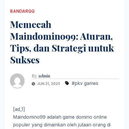
BANDARQQ
Memecah
Maindomino99: Aturan,
Tips, dan Strategi untuk
Sukses
By
admin
#pkv games
JUN 21, 2025
[ad_1]
Maindomino99 adalah game domino online
populer yang dimainkan oleh jutaan orang di