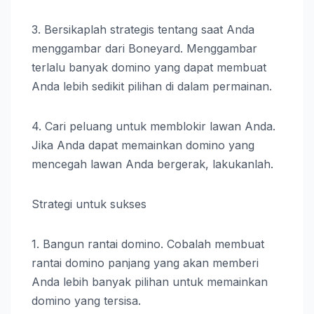
3. Bersikaplah strategis tentang saat Anda
menggambar dari Boneyard. Menggambar
terlalu banyak domino yang dapat membuat
Anda lebih sedikit pilihan di dalam permainan.
4. Cari peluang untuk memblokir lawan Anda.
Jika Anda dapat memainkan domino yang
mencegah lawan Anda bergerak, lakukanlah.
Strategi untuk sukses
1. Bangun rantai domino. Cobalah membuat
rantai domino panjang yang akan memberi
Anda lebih banyak pilihan untuk memainkan
domino yang tersisa.