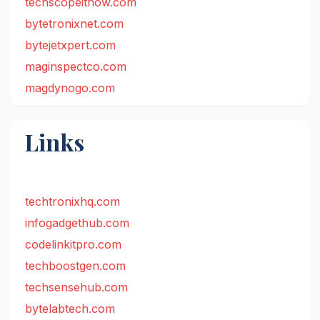
techscopeitnow.com
bytetronixnet.com
bytejetxpert.com
maginspectco.com
magdynogo.com
Links
techtronixhq.com
infogadgethub.com
codelinkitpro.com
techboostgen.com
techsensehub.com
bytelabtech.com