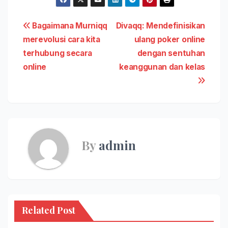
Post
Bagaimana Murniqq
Divaqq: Mendefinisikan
merevolusi cara kita
ulang poker online
navigation
terhubung secara
dengan sentuhan
online
keanggunan dan kelas
By
admin
Related Post