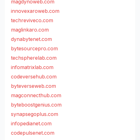
magdynoweb.com
innovexaroweb.com
techreviveco.com
maglinkaro.com
dynabytenet.com
bytesourcepro.com
techspherelab.com
infomatrixlab.com
codeversehub.com
byteverseweb.com
magconnecthub.com
byteboostgenius.com
synapsegoplus.com
infopedianet.com
codepulsenet.com