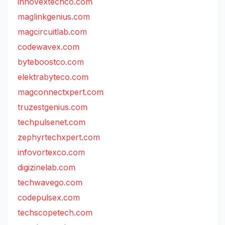
innovextechco.com
maglinkgenius.com
magcircuitlab.com
codewavex.com
byteboostco.com
elektrabyteco.com
magconnectxpert.com
truzestgenius.com
techpulsenet.com
zephyrtechxpert.com
infovortexco.com
digizinelab.com
techwavego.com
codepulsex.com
techscopetech.com