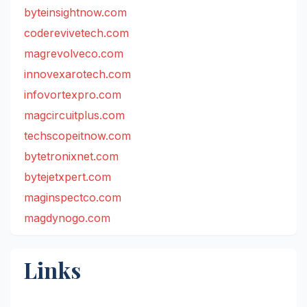
byteinsightnow.com
coderevivetech.com
magrevolveco.com
innovexarotech.com
infovortexpro.com
magcircuitplus.com
techscopeitnow.com
bytetronixnet.com
bytejetxpert.com
maginspectco.com
magdynogo.com
Links