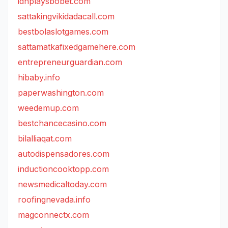
idnplaysbobet.com
sattakingvikidadacall.com
bestbolaslotgames.com
sattamatkafixedgamehere.com
entrepreneurguardian.com
hibaby.info
paperwashington.com
weedemup.com
bestchancecasino.com
bilalliaqat.com
autodispensadores.com
inductioncooktopp.com
newsmedicaltoday.com
roofingnevada.info
magconnectx.com