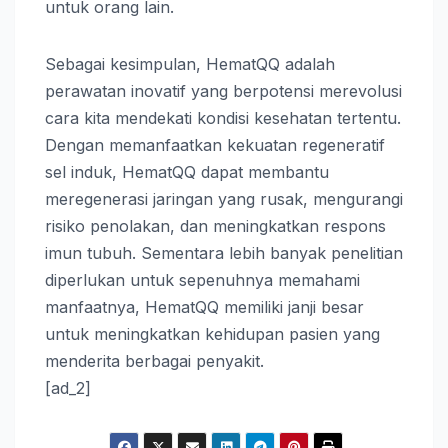
untuk orang lain.
Sebagai kesimpulan, HematQQ adalah
perawatan inovatif yang berpotensi merevolusi
cara kita mendekati kondisi kesehatan tertentu.
Dengan memanfaatkan kekuatan regeneratif
sel induk, HematQQ dapat membantu
meregenerasi jaringan yang rusak, mengurangi
risiko penolakan, dan meningkatkan respons
imun tubuh. Sementara lebih banyak penelitian
diperlukan untuk sepenuhnya memahami
manfaatnya, HematQQ memiliki janji besar
untuk meningkatkan kehidupan pasien yang
menderita berbagai penyakit.
[ad_2]