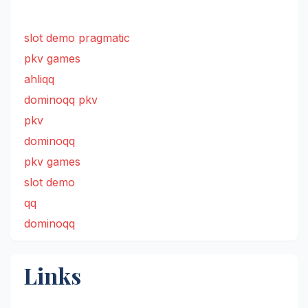
slot demo pragmatic
pkv games
ahliqq
dominoqq pkv
pkv
dominoqq
pkv games
slot demo
qq
dominoqq
Links