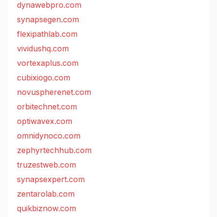
dynawebpro.com
synapsegen.com
flexipathlab.com
vividushq.com
vortexaplus.com
cubixiogo.com
novuspherenet.com
orbitechnet.com
optiwavex.com
omnidynoco.com
zephyrtechhub.com
truzestweb.com
synapsexpert.com
zentarolab.com
quikbiznow.com