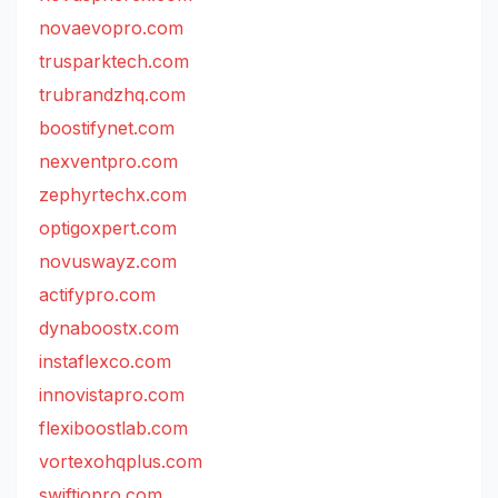
novaevopro.com
trusparktech.com
trubrandzhq.com
boostifynet.com
nexventpro.com
zephyrtechx.com
optigoxpert.com
novuswayz.com
actifypro.com
dynaboostx.com
instaflexco.com
innovistapro.com
flexiboostlab.com
vortexohqplus.com
swiftiopro.com