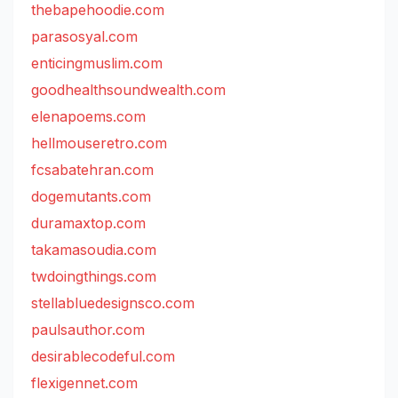
thebapehoodie.com
parasosyal.com
enticingmuslim.com
goodhealthsoundwealth.com
elenapoems.com
hellmouseretro.com
fcsabatehran.com
dogemutants.com
duramaxtop.com
takamasoudia.com
twdoingthings.com
stellabluedesignsco.com
paulsauthor.com
desirablecodeful.com
flexigennet.com