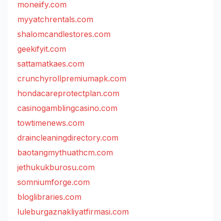
moneiify.com
myyatchrentals.com
shalomcandlestores.com
geekifyit.com
sattamatkaes.com
crunchyrollpremiumapk.com
hondacareprotectplan.com
casinogamblingcasino.com
towtimenews.com
draincleaningdirectory.com
baotangmythuathcm.com
jethukukburosu.com
somniumforge.com
bloglibraries.com
luleburgaznakliyatfirmasi.com