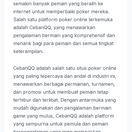
semakin banyak pemain yang beralih ke
internet untuk memperbaiki poker mereka.
Salah satu platform poker online terkemuka
adalah CebanQQ, yang menawarkan
pengalaman bermain yang komprehensif dan
menarik bagi para pemain dari semua tingkat
keterampilan.
CebanQQ adalah salah satu situs poker online
yang paling tepercaya dan andal di industri ini,
menawarkan berbagai permainan, turnamen,
dan promosi untuk membuat pemain tetap
terhibur dan terlibat. Dengan antarmuka yang
mudah digunakan dan pengalaman bermain
game yang mulus, CebanQQ adalah platform
yang sempurna untuk pemula dan pemain
berpengalaman yang ingin melepaskan