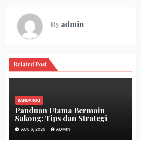
By
admin
Related Post
BANDARQQ
Panduan Utama Bermain
Sakong: Tips dan Strategi
AUG 6, 2026
ADMIN