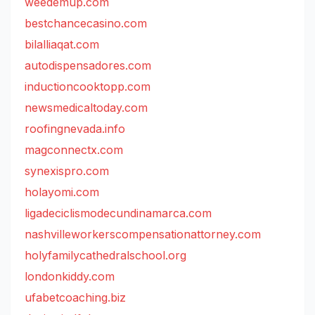
weedemup.com
bestchancecasino.com
bilalliaqat.com
autodispensadores.com
inductioncooktopp.com
newsmedicaltoday.com
roofingnevada.info
magconnectx.com
synexispro.com
holayomi.com
ligadeciclismodecundinamarca.com
nashvilleworkerscompensationattorney.com
holyfamilycathedralschool.org
londonkiddy.com
ufabetcoaching.biz