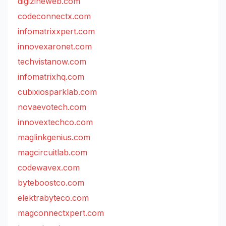
digizineweb.com
codeconnectx.com
infomatrixxpert.com
innovexaronet.com
techvistanow.com
infomatrixhq.com
cubixiosparklab.com
novaevotech.com
innovextechco.com
maglinkgenius.com
magcircuitlab.com
codewavex.com
byteboostco.com
elektrabyteco.com
magconnectxpert.com