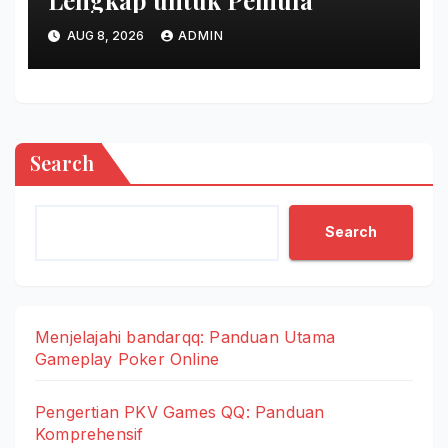
AUG 8, 2026
ADMIN
Search
Search
Menjelajahi bandarqq: Panduan Utama
Gameplay Poker Online
Pengertian PKV Games QQ: Panduan
Komprehensif