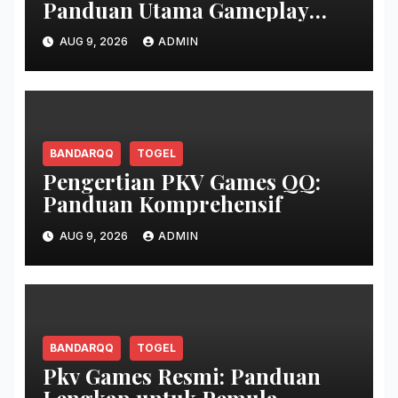
Panduan Utama Gameplay
Poker Online
AUG 9, 2026
ADMIN
BANDARQQ
TOGEL
Pengertian PKV Games QQ:
Panduan Komprehensif
AUG 9, 2026
ADMIN
BANDARQQ
TOGEL
Pkv Games Resmi: Panduan
Lengkap untuk Pemula