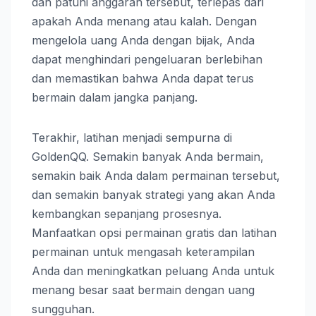
dan patuhi anggaran tersebut, terlepas dari
apakah Anda menang atau kalah. Dengan
mengelola uang Anda dengan bijak, Anda
dapat menghindari pengeluaran berlebihan
dan memastikan bahwa Anda dapat terus
bermain dalam jangka panjang.
Terakhir, latihan menjadi sempurna di
GoldenQQ. Semakin banyak Anda bermain,
semakin baik Anda dalam permainan tersebut,
dan semakin banyak strategi yang akan Anda
kembangkan sepanjang prosesnya.
Manfaatkan opsi permainan gratis dan latihan
permainan untuk mengasah keterampilan
Anda dan meningkatkan peluang Anda untuk
menang besar saat bermain dengan uang
sungguhan.