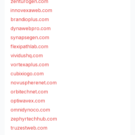
zenturogen.com
innovexaweb.com
brandioplus.com
dynawebpro.com
synapsegen.com
flexipathlab.com
vividushq.com
vortexaplus.com
cubixiogo.com
novuspherenet.com
orbitechnet.com
optiwavex.com
omnidynoco.com
zephyrtechhub.com
truzestweb.com