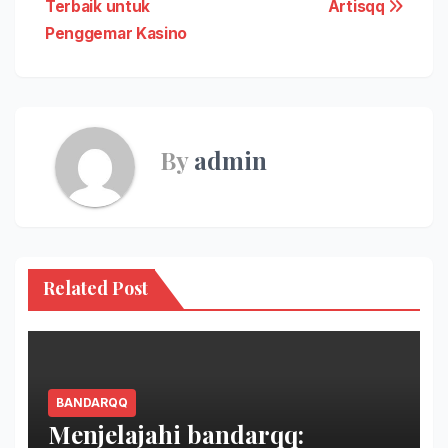
Terbaik untuk
Artisqq
Penggemar Kasino
By
admin
Related Post
BANDARQQ
Menjelajahi bandarqq: