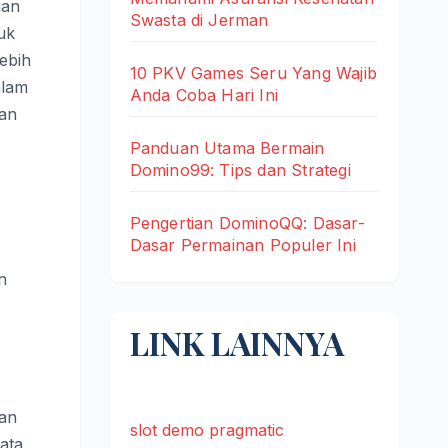
gan
Swasta di Jerman
uk
ebih
10 PKV Games Seru Yang Wajib
alam
Anda Coba Hari Ini
nan
Panduan Utama Bermain
Domino99: Tips dan Strategi
Pengertian DominoQQ: Dasar-
Dasar Permainan Populer Ini
n
LINK LAINNYA
kan
slot demo pragmatic
ata