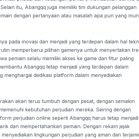
 Selain itu, Abangqq juga memiliki tim dukungan pelanggan
emain dengan pertanyaan atau masalah apa pun yang mun
ya pada inovasi dan menjadi yang terdepan dalam hal tekn
rutin memperbarui pilihan gamenya untuk menyertakan tre
hwa pemain selalu memiliki akses ke game dan fitur paling
h membantu Abangqq tetap menjadi yang terdepan dalam
ng menghargai dedikasi platform dalam menyediakan
rkirakan akan terus tumbuh dengan pesat, dengan semakin
 memenuhi kebutuhan perjudian mereka. Seiring dengan
form perjudian online seperti Abangqq harus tetap menjadi
narik dan mempertahankan pemain. Dengan rekam jejak
menyediakan lingkungan perjudian yang aman dan terjami