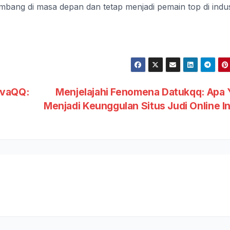
mbang di masa depan dan tetap menjadi pemain top di indus
ivaQQ:
Menjelajahi Fenomena Datukqq: Apa 
Menjadi Keunggulan Situs Judi Online I