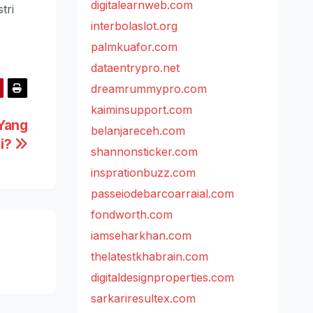
digitalearnweb.com
tri
interbolaslot.org
palmkuafor.com
dataentrypro.net
dreamrummypro.com
kaiminsupport.com
Yang
belanjareceh.com
ni?
shannonsticker.com
insprationbuzz.com
passeiodebarcoarraial.com
fondworth.com
iamseharkhan.com
thelatestkhabrain.com
digitaldesignproperties.com
sarkariresultex.com