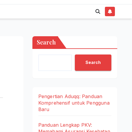
Search
Search
Pengertian Aduqq: Panduan
Komprehensif untuk Pengguna
Baru
Panduan Lengkap PKV:
Memahami Asuransi Kesehatan