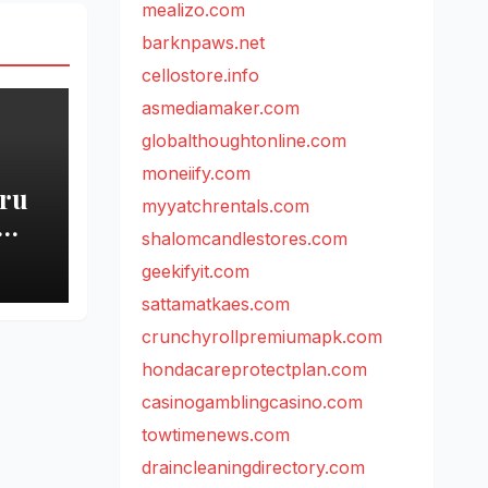
mealizo.com
barknpaws.net
cellostore.info
asmediamaker.com
globalthoughtonline.com
moneiify.com
ru
myyatchrentals.com
shalomcandlestores.com
geekifyit.com
sattamatkaes.com
crunchyrollpremiumapk.com
hondacareprotectplan.com
casinogamblingcasino.com
towtimenews.com
draincleaningdirectory.com