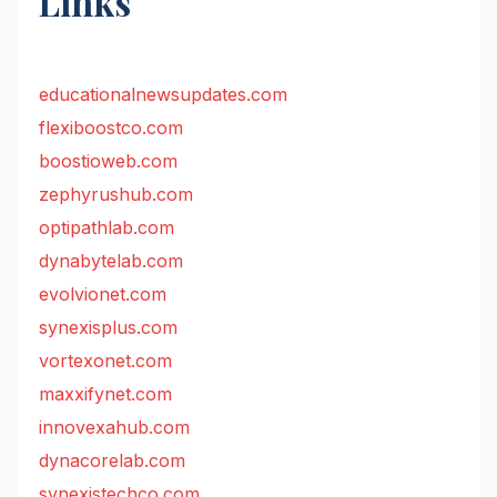
Links
educationalnewsupdates.com
flexiboostco.com
boostioweb.com
zephyrushub.com
optipathlab.com
dynabytelab.com
evolvionet.com
synexisplus.com
vortexonet.com
maxxifynet.com
innovexahub.com
dynacorelab.com
synexistechco.com