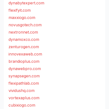
dynabytexpert.com
flexifyit.com
maxxiogo.com
novusgotech.com
nextronnet.com
dynamoxco.com
zenturogen.com
innovexaweb.com
brandioplus.com
dynawebpro.com
synapsegen.com
flexipathlab.com
vividushq.com
vortexaplus.com
cubixiogo.com