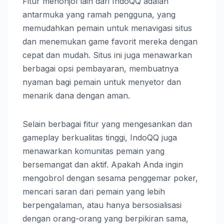
Fitur menonjol lain dari IndoQQ adalah
antarmuka yang ramah pengguna, yang
memudahkan pemain untuk menavigasi situs
dan menemukan game favorit mereka dengan
cepat dan mudah. Situs ini juga menawarkan
berbagai opsi pembayaran, membuatnya
nyaman bagi pemain untuk menyetor dan
menarik dana dengan aman.
Selain berbagai fitur yang mengesankan dan
gameplay berkualitas tinggi, IndoQQ juga
menawarkan komunitas pemain yang
bersemangat dan aktif. Apakah Anda ingin
mengobrol dengan sesama penggemar poker,
mencari saran dari pemain yang lebih
berpengalaman, atau hanya bersosialisasi
dengan orang-orang yang berpikiran sama,