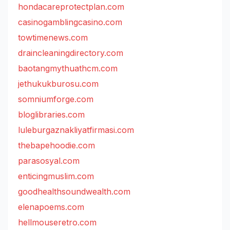
hondacareprotectplan.com
casinogamblingcasino.com
towtimenews.com
draincleaningdirectory.com
baotangmythuathcm.com
jethukukburosu.com
somniumforge.com
bloglibraries.com
luleburgaznakliyatfirmasi.com
thebapehoodie.com
parasosyal.com
enticingmuslim.com
goodhealthsoundwealth.com
elenapoems.com
hellmouseretro.com