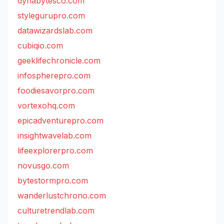
dynabytesco.com
stylegurupro.com
datawizardslab.com
cubiqio.com
geeklifechronicle.com
infospherepro.com
foodiesavorpro.com
vortexohq.com
epicadventurepro.com
insightwavelab.com
lifeexplorerpro.com
novusgo.com
bytestormpro.com
wanderlustchrono.com
culturetrendlab.com