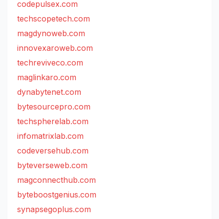
codepulsex.com
techscopetech.com
magdynoweb.com
innovexaroweb.com
techreviveco.com
maglinkaro.com
dynabytenet.com
bytesourcepro.com
techspherelab.com
infomatrixlab.com
codeversehub.com
byteverseweb.com
magconnecthub.com
byteboostgenius.com
synapsegoplus.com