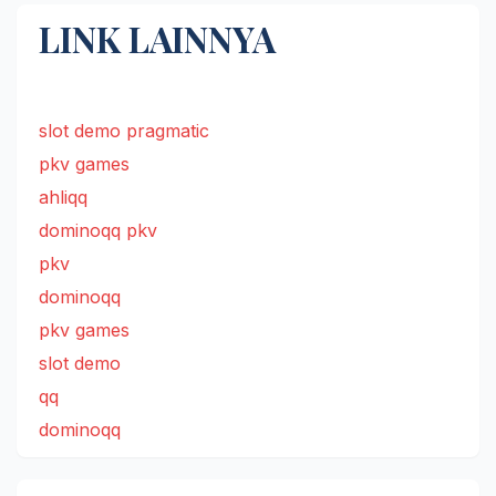
LINK LAINNYA
slot demo pragmatic
pkv games
ahliqq
dominoqq pkv
pkv
dominoqq
pkv games
slot demo
qq
dominoqq