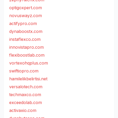
optigoxpert.com
novuswayz.com
actifypro.com
dynaboostx.com
instaflexco.com
innovistapro.com
flexiboostlab.com
vortexohqplus.com
swiftiopro.com
hamilelikbelirtisi.net
versalotech.com
techmaxco.com
exceedolab.com
activaxio.com