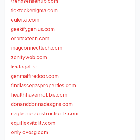
trendsensehub.com
ticktockenigma.com
eulerxr.com
geekifygenius.com
orbitextech.com
magconnecttech.com
zenifyweb.com
livetogel.co
genmatfiredoor.com
findlascegasproperties.com
healthhavenrobbie.com
donanddonnadesigns.com
eagleoneconstructiontx.com
equiflexvitality.com
onlylovesg.com