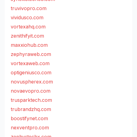
truvivopro.com
vividusco.com
vortexahq.com
zenithifyit.com
maxxiohub.com
zephyraweb.com
vortexaweb.com
optigeniusco.com
novuspherex.com
novaevopro.com
trusparktech.com
trubrandzhq.com
boostifynet.com
nexventpro.com
zephyrtechx.com