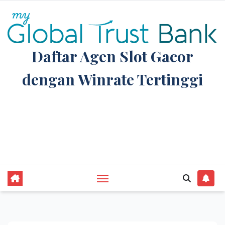
Skip
to
content
Daftar Agen Slot Gacor
dengan Winrate Tertinggi
Temukan daftar agen slot gacor dengan
winrate tertinggi. Pilih agen yang menawarkan
peluang menang besar untuk pengalaman
bermain yang menguntungkan.