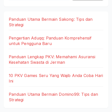
Panduan Utama Bermain Sakong: Tips dan
Strategi
Pengertian Aduqq: Panduan Komprehensif
untuk Pengguna Baru
Panduan Lengkap PKV: Memahami Asuransi
Kesehatan Swasta di Jerman
10 PKV Games Seru Yang Wajib Anda Coba Hari
Ini
Panduan Utama Bermain Domino99: Tips dan
Strategi