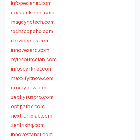
infopedianet.com
codepulsenet.com
magdynotech.com
techscopehq.com
digizineplus.com
innovexaro.com
bytesourcelab.com
infosparknet.com
maxxifyitnow.com
quixifynow.com
zephyruspro.com
optipathx.com
nextronixlab.com
zentrixhq.com
innovestanet.com