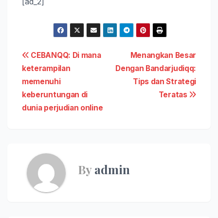
[ad_2]
Post
CEBANQQ: Di mana
Menangkan Besar
keterampilan
Dengan Bandarjudiqq:
navigation
memenuhi
Tips dan Strategi
keberuntungan di
Teratas
dunia perjudian online
By
admin