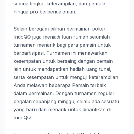
semua tingkat keterampilan, dari pemula
hingga pro berpengalaman.
Selain beragam pilihan permainan poker,
IndoQQ juga menjadi tuan rumah sejumlah
turnamen menarik bagi para pemain untuk
berpartisipasi. Turnamen ini menawarkan
kesempatan untuk bersaing dengan pemain
lain untuk mendapatkan hadiah uang tunai,
serta kesempatan untuk menguji keterampilan
Anda melawan beberapa Pemain terbaik
dalam permainan. Dengan turnamen reguler
berjalan sepanjang minggu, selalu ada sesuatu
yang baru dan menarik untuk dinantikan di
IndoQQ.