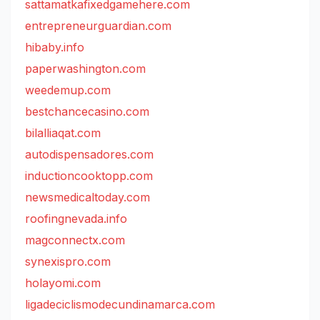
sattamatkafixedgamehere.com
entrepreneurguardian.com
hibaby.info
paperwashington.com
weedemup.com
bestchancecasino.com
bilalliaqat.com
autodispensadores.com
inductioncooktopp.com
newsmedicaltoday.com
roofingnevada.info
magconnectx.com
synexispro.com
holayomi.com
ligadeciclismodecundinamarca.com