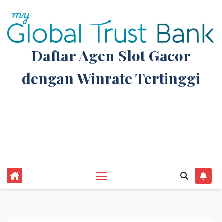
Skip
to
content
Daftar Agen Slot Gacor
dengan Winrate Tertinggi
Temukan daftar agen slot gacor dengan
winrate tertinggi. Pilih agen yang menawarkan
peluang menang besar untuk pengalaman
bermain yang menguntungkan.