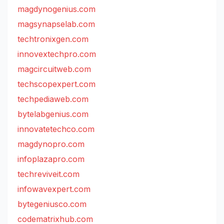
magdynogenius.com
magsynapselab.com
techtronixgen.com
innovextechpro.com
magcircuitweb.com
techscopexpert.com
techpediaweb.com
bytelabgenius.com
innovatetechco.com
magdynopro.com
infoplazapro.com
techreviveit.com
infowavexpert.com
bytegeniusco.com
codematrixhub.com