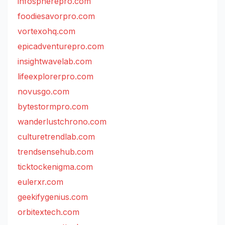
infospherepro.com
foodiesavorpro.com
vortexohq.com
epicadventurepro.com
insightwavelab.com
lifeexplorerpro.com
novusgo.com
bytestormpro.com
wanderlustchrono.com
culturetrendlab.com
trendsensehub.com
ticktockenigma.com
eulerxr.com
geekifygenius.com
orbitextech.com