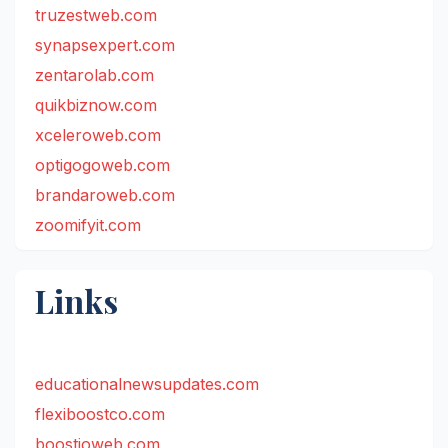
truzestweb.com
synapsexpert.com
zentarolab.com
quikbiznow.com
xceleroweb.com
optigogoweb.com
brandaroweb.com
zoomifyit.com
Links
educationalnewsupdates.com
flexiboostco.com
boostioweb.com