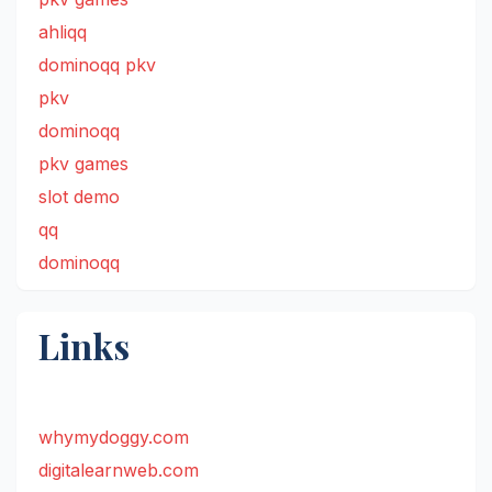
ahliqq
dominoqq pkv
pkv
dominoqq
pkv games
slot demo
qq
dominoqq
Links
whymydoggy.com
digitalearnweb.com