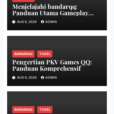
Menjelajahi bandarqq:
Panduan Utama Gameplay
Poker Online
AUG 9, 2026
ADMIN
BANDARQQ
TOGEL
Pengertian PKV Games QQ:
Panduan Komprehensif
AUG 9, 2026
ADMIN
BANDARQQ
TOGEL