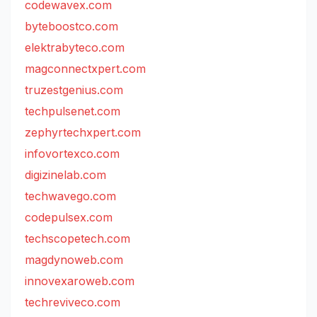
codewavex.com
byteboostco.com
elektrabyteco.com
magconnectxpert.com
truzestgenius.com
techpulsenet.com
zephyrtechxpert.com
infovortexco.com
digizinelab.com
techwavego.com
codepulsex.com
techscopetech.com
magdynoweb.com
innovexaroweb.com
techreviveco.com