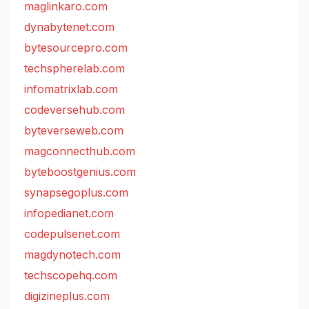
maglinkaro.com
dynabytenet.com
bytesourcepro.com
techspherelab.com
infomatrixlab.com
codeversehub.com
byteverseweb.com
magconnecthub.com
byteboostgenius.com
synapsegoplus.com
infopedianet.com
codepulsenet.com
magdynotech.com
techscopehq.com
digizineplus.com