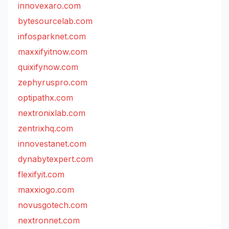
innovexaro.com
bytesourcelab.com
infosparknet.com
maxxifyitnow.com
quixifynow.com
zephyruspro.com
optipathx.com
nextronixlab.com
zentrixhq.com
innovestanet.com
dynabytexpert.com
flexifyit.com
maxxiogo.com
novusgotech.com
nextronnet.com