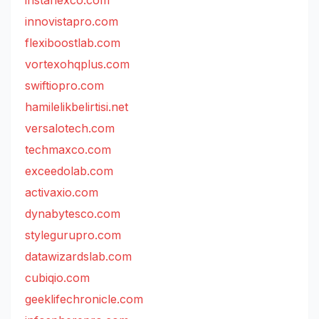
innovistapro.com
flexiboostlab.com
vortexohqplus.com
swiftiopro.com
hamilelikbelirtisi.net
versalotech.com
techmaxco.com
exceedolab.com
activaxio.com
dynabytesco.com
stylegurupro.com
datawizardslab.com
cubiqio.com
geeklifechronicle.com