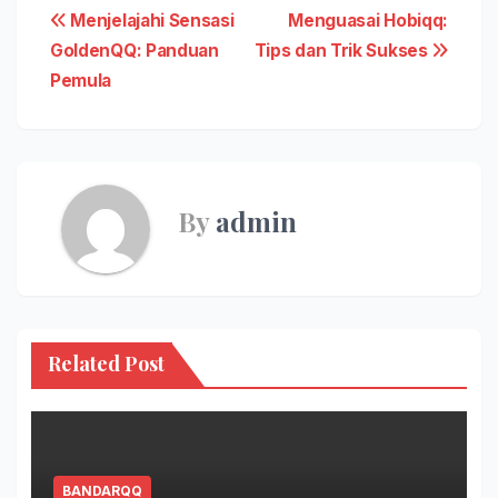
Post
Menjelajahi Sensasi
Menguasai Hobiqq:
GoldenQQ: Panduan
Tips dan Trik Sukses
navigation
Pemula
By
admin
Related Post
BANDARQQ