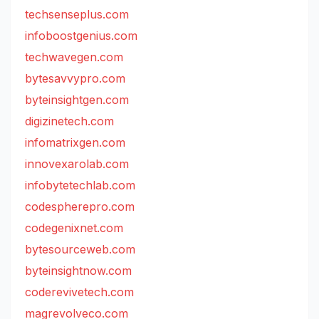
techsenseplus.com
infoboostgenius.com
techwavegen.com
bytesavvypro.com
byteinsightgen.com
digizinetech.com
infomatrixgen.com
innovexarolab.com
infobytetechlab.com
codespherepro.com
codegenixnet.com
bytesourceweb.com
byteinsightnow.com
coderevivetech.com
magrevolveco.com