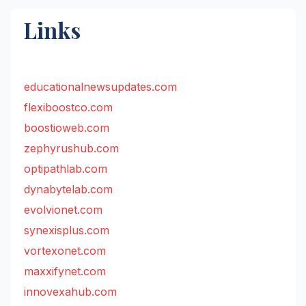
Links
educationalnewsupdates.com
flexiboostco.com
boostioweb.com
zephyrushub.com
optipathlab.com
dynabytelab.com
evolvionet.com
synexisplus.com
vortexonet.com
maxxifynet.com
innovexahub.com