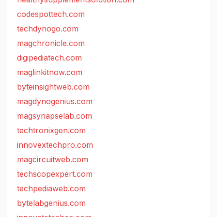
codespottech.com
techdynogo.com
magchronicle.com
digipediatech.com
maglinkitnow.com
byteinsightweb.com
magdynogenius.com
magsynapselab.com
techtronixgen.com
innovextechpro.com
magcircuitweb.com
techscopexpert.com
techpediaweb.com
bytelabgenius.com