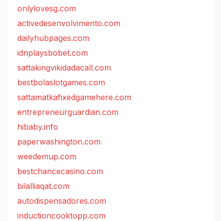
onlylovesg.com
activedesenvolvimento.com
dailyhubpages.com
idnplaysbobet.com
sattakingvikidadacall.com
bestbolaslotgames.com
sattamatkafixedgamehere.com
entrepreneurguardian.com
hibaby.info
paperwashington.com
weedemup.com
bestchancecasino.com
bilalliaqat.com
autodispensadores.com
inductioncooktopp.com