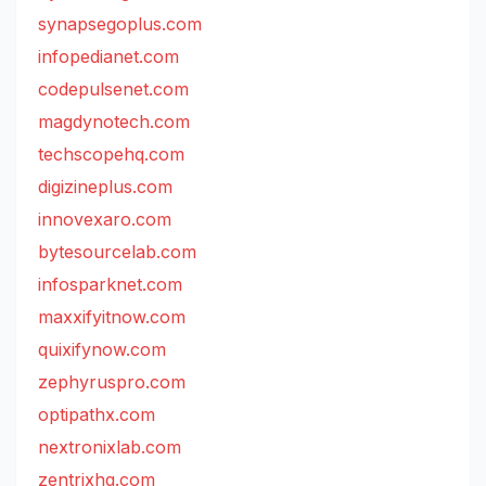
synapsegoplus.com
infopedianet.com
codepulsenet.com
magdynotech.com
techscopehq.com
digizineplus.com
innovexaro.com
bytesourcelab.com
infosparknet.com
maxxifyitnow.com
quixifynow.com
zephyruspro.com
optipathx.com
nextronixlab.com
zentrixhq.com