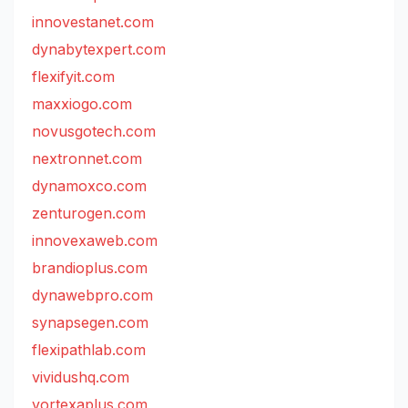
innovestanet.com
dynabytexpert.com
flexifyit.com
maxxiogo.com
novusgotech.com
nextronnet.com
dynamoxco.com
zenturogen.com
innovexaweb.com
brandioplus.com
dynawebpro.com
synapsegen.com
flexipathlab.com
vividushq.com
vortexaplus.com