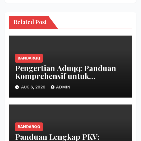
Related Post
BANDARQQ
Pengertian Aduqq: Panduan
Komprehensif untuk
Pengguna Baru
AUG 6, 2026
ADMIN
BANDARQQ
Panduan Lengkap PKV: