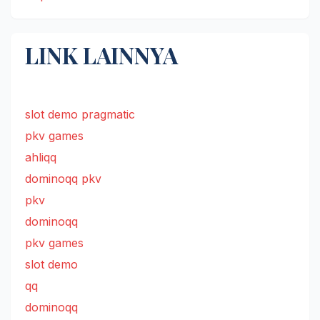
LINK LAINNYA
slot demo pragmatic
pkv games
ahliqq
dominoqq pkv
pkv
dominoqq
pkv games
slot demo
qq
dominoqq