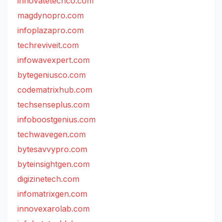
innovatetechco.com
magdynopro.com
infoplazapro.com
techreviveit.com
infowavexpert.com
bytegeniusco.com
codematrixhub.com
techsenseplus.com
infoboostgenius.com
techwavegen.com
bytesavvypro.com
byteinsightgen.com
digizinetech.com
infomatrixgen.com
innovexarolab.com