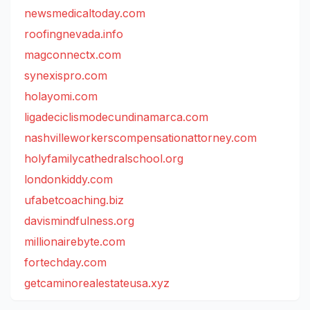
newsmedicaltoday.com
roofingnevada.info
magconnectx.com
synexispro.com
holayomi.com
ligadeciclismodecundinamarca.com
nashvilleworkerscompensationattorney.com
holyfamilycathedralschool.org
londonkiddy.com
ufabetcoaching.biz
davismindfulness.org
millionairebyte.com
fortechday.com
getcaminorealestateusa.xyz