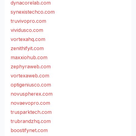
dynacorelab.com
synexistechco.com
truvivopro.com
vividusco.com
vortexahq.com
zenithifyit.com
maxxiohub.com
zephyraweb.com
vortexaweb.com
optigeniusco.com
novuspherex.com
novaevopro.com
trusparktech.com
trubrandzhq.com
boostifynet.com