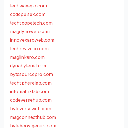
techwavego.com
codepulsex.com
techscopetech.com
magdynoweb.com
innovexaroweb.com
techreviveco.com
maglinkaro.com
dynabytenet.com
bytesourcepro.com
techspherelab.com
infomatrixlab.com
codeversehub.com
byteverseweb.com
magconnecthub.com
byteboostgenius.com