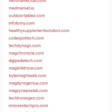
heronameclub.com
medmarket.io
outdoortablez.com
infotomy.com
healthysupplementsolution.com
codespottech.com
techdynogo.com
magchronicle.com
digipediatech.com
maglinkitnow.com
byteinsightweb.com
magdynogenius.com
magsynapselab.com
techtronixgen.com
innovextechpro.com