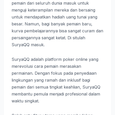
pemain dari seluruh dunia masuk untuk
menguji keterampilan mereka dan bersaing
untuk mendapatkan hadiah uang tunai yang
besar. Namun, bagi banyak pemain baru,
kurva pembelajarannya bisa sangat curam dan
persaingannya sangat ketat. Di situlah
SuryaQQ masuk.
SuryaQQ adalah platform poker online yang
merevolusi cara pemain merasakan
permainan. Dengan fokus pada penyediaan
lingkungan yang ramah dan inklusif bagi
pemain dari semua tingkat keahlian, SuryaQQ
membantu pemula menjadi profesional dalam
waktu singkat.