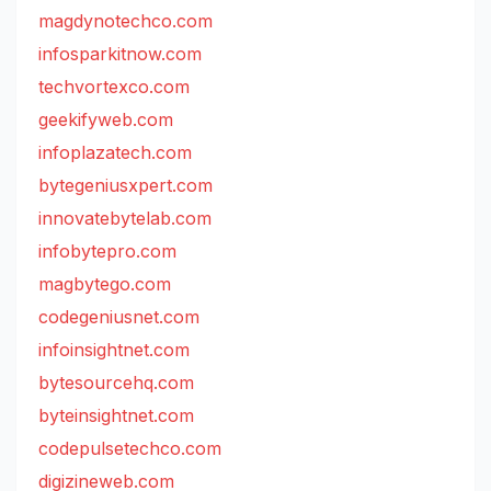
magdynotechco.com
infosparkitnow.com
techvortexco.com
geekifyweb.com
infoplazatech.com
bytegeniusxpert.com
innovatebytelab.com
infobytepro.com
magbytego.com
codegeniusnet.com
infoinsightnet.com
bytesourcehq.com
byteinsightnet.com
codepulsetechco.com
digizineweb.com