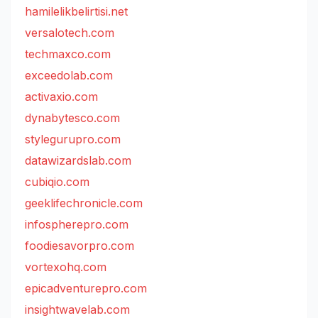
hamilelikbelirtisi.net
versalotech.com
techmaxco.com
exceedolab.com
activaxio.com
dynabytesco.com
stylegurupro.com
datawizardslab.com
cubiqio.com
geeklifechronicle.com
infospherepro.com
foodiesavorpro.com
vortexohq.com
epicadventurepro.com
insightwavelab.com