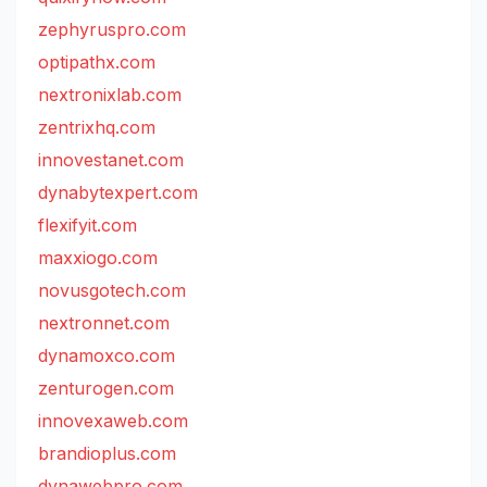
zephyruspro.com
optipathx.com
nextronixlab.com
zentrixhq.com
innovestanet.com
dynabytexpert.com
flexifyit.com
maxxiogo.com
novusgotech.com
nextronnet.com
dynamoxco.com
zenturogen.com
innovexaweb.com
brandioplus.com
dynawebpro.com