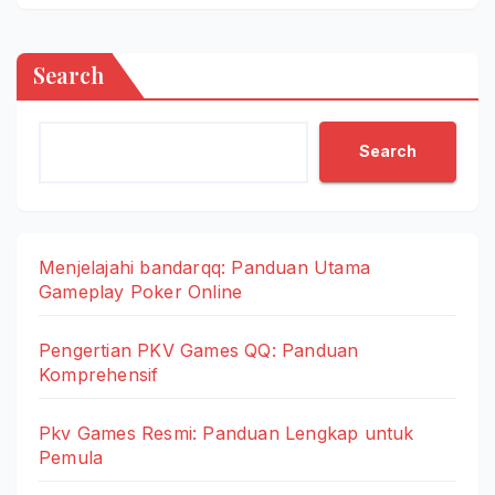
Search
Search
Menjelajahi bandarqq: Panduan Utama
Gameplay Poker Online
Pengertian PKV Games QQ: Panduan
Komprehensif
Pkv Games Resmi: Panduan Lengkap untuk
Pemula