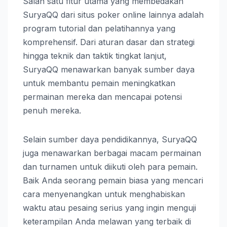
Salah satu fitur utama yang membedakan
SuryaQQ dari situs poker online lainnya adalah
program tutorial dan pelatihannya yang
komprehensif. Dari aturan dasar dan strategi
hingga teknik dan taktik tingkat lanjut,
SuryaQQ menawarkan banyak sumber daya
untuk membantu pemain meningkatkan
permainan mereka dan mencapai potensi
penuh mereka.
Selain sumber daya pendidikannya, SuryaQQ
juga menawarkan berbagai macam permainan
dan turnamen untuk diikuti oleh para pemain.
Baik Anda seorang pemain biasa yang mencari
cara menyenangkan untuk menghabiskan
waktu atau pesaing serius yang ingin menguji
keterampilan Anda melawan yang terbaik di