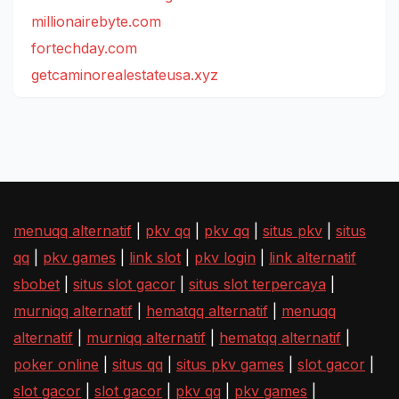
millionairebyte.com
fortechday.com
getcaminorealestateusa.xyz
menuqq alternatif
|
pkv qq
|
pkv qq
|
situs pkv
|
situs
qq
|
pkv games
|
link slot
|
pkv login
|
link alternatif
sbobet
|
situs slot gacor
|
situs slot terpercaya
|
murniqq alternatif
|
hematqq alternatif
|
menuqq
alternatif
|
murniqq alternatif
|
hematqq alternatif
|
poker online
|
situs qq
|
situs pkv games
|
slot gacor
|
slot gacor
|
slot gacor
|
pkv qq
|
pkv games
|