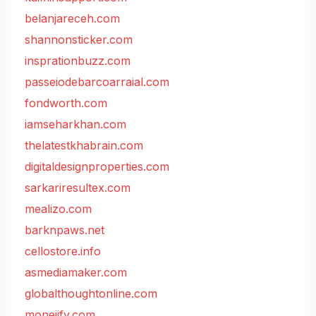
belanjareceh.com
shannonsticker.com
insprationbuzz.com
passeiodebarcoarraial.com
fondworth.com
iamseharkhan.com
thelatestkhabrain.com
digitaldesignproperties.com
sarkariresultex.com
mealizo.com
barknpaws.net
cellostore.info
asmediamaker.com
globalthoughtonline.com
moneiify.com