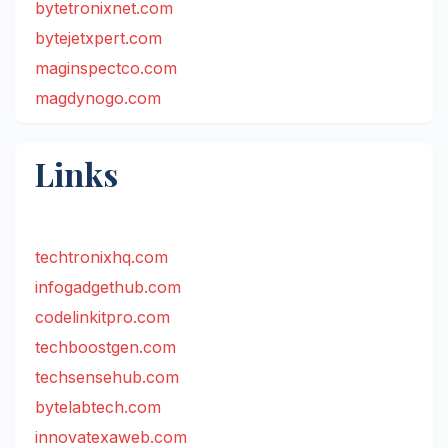
bytetronixnet.com
bytejetxpert.com
maginspectco.com
magdynogo.com
Links
techtronixhq.com
infogadgethub.com
codelinkitpro.com
techboostgen.com
techsensehub.com
bytelabtech.com
innovatexaweb.com