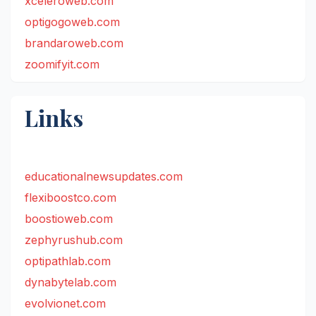
xceleroweb.com
optigogoweb.com
brandaroweb.com
zoomifyit.com
Links
educationalnewsupdates.com
flexiboostco.com
boostioweb.com
zephyrushub.com
optipathlab.com
dynabytelab.com
evolvionet.com