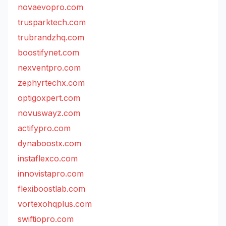
novaevopro.com
trusparktech.com
trubrandzhq.com
boostifynet.com
nexventpro.com
zephyrtechx.com
optigoxpert.com
novuswayz.com
actifypro.com
dynaboostx.com
instaflexco.com
innovistapro.com
flexiboostlab.com
vortexohqplus.com
swiftiopro.com