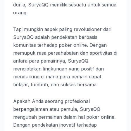
dunia, SuryaQQ memiliki sesuatu untuk semua
orang.
Tapi mungkin aspek paling revolusioner dari
SuryaQQ adalah pendekatan berbasis
komunitas terhadap poker online. Dengan
memupuk rasa persahabatan dan sportivitas di
antara para pemainnya, SuryaQQ
menciptakan lingkungan yang positif dan
mendukung di mana para pemain dapat
belajar, tumbuh, dan sukses bersama.
Apakah Anda seorang profesional
berpengalaman atau pemula, SuryaQQ
mengubah permainan dalam hal poker online.
Dengan pendekatan inovatif terhadap