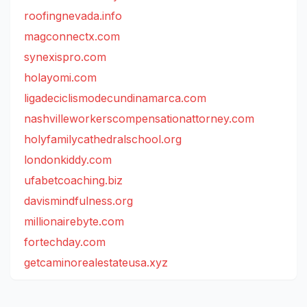
roofingnevada.info
magconnectx.com
synexispro.com
holayomi.com
ligadeciclismodecundinamarca.com
nashvilleworkerscompensationattorney.com
holyfamilycathedralschool.org
londonkiddy.com
ufabetcoaching.biz
davismindfulness.org
millionairebyte.com
fortechday.com
getcaminorealestateusa.xyz