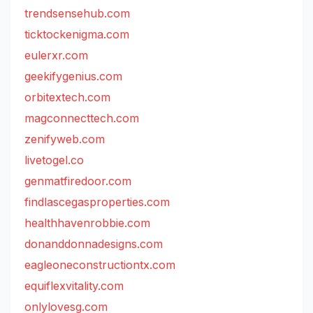
trendsensehub.com
ticktockenigma.com
eulerxr.com
geekifygenius.com
orbitextech.com
magconnecttech.com
zenifyweb.com
livetogel.co
genmatfiredoor.com
findlascegasproperties.com
healthhavenrobbie.com
donanddonnadesigns.com
eagleoneconstructiontx.com
equiflexvitality.com
onlylovesg.com