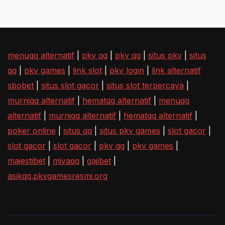
menuqq alternatif
|
pkv qq
|
pkv qq
|
situs pkv
|
situs
qq
|
pkv games
|
link slot
|
pkv login
|
link alternatif
sbobet
|
situs slot gacor
|
situs slot terpercaya
|
murniqq alternatif
|
hematqq alternatif
|
menuqq
alternatif
|
murniqq alternatif
|
hematqq alternatif
|
poker online
|
situs qq
|
situs pkv games
|
slot gacor
|
slot gacor
|
slot gacor
|
pkv qq
|
pkv games
|
majestibet
|
miyaqq
|
gajibet
|
asikqq.pkvgamesresmi.org