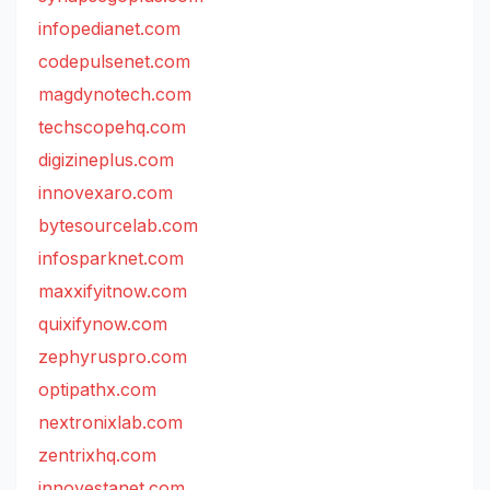
infopedianet.com
codepulsenet.com
magdynotech.com
techscopehq.com
digizineplus.com
innovexaro.com
bytesourcelab.com
infosparknet.com
maxxifyitnow.com
quixifynow.com
zephyruspro.com
optipathx.com
nextronixlab.com
zentrixhq.com
innovestanet.com