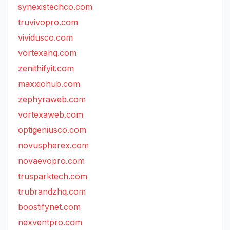
synexistechco.com
truvivopro.com
vividusco.com
vortexahq.com
zenithifyit.com
maxxiohub.com
zephyraweb.com
vortexaweb.com
optigeniusco.com
novuspherex.com
novaevopro.com
trusparktech.com
trubrandzhq.com
boostifynet.com
nexventpro.com