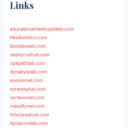
Links
educationalnewsupdates.com
flexiboostco.com
boostioweb.com
zephyrushub.com
optipathlab.com
dynabytelab.com
evolvionet.com
synexisplus.com
vortexonet.com
maxxifynet.com
innovexahub.com
dynacorelab.com