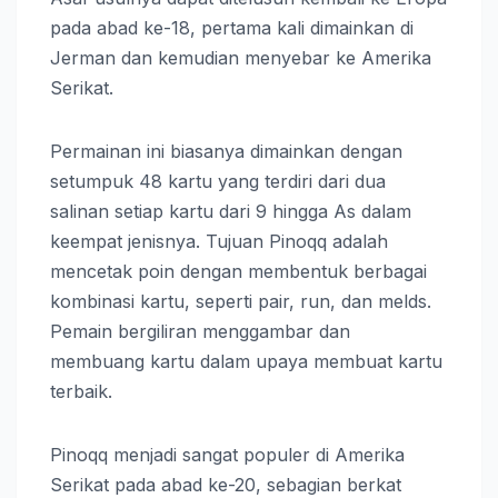
pada abad ke-18, pertama kali dimainkan di
Jerman dan kemudian menyebar ke Amerika
Serikat.
Permainan ini biasanya dimainkan dengan
setumpuk 48 kartu yang terdiri dari dua
salinan setiap kartu dari 9 hingga As dalam
keempat jenisnya. Tujuan Pinoqq adalah
mencetak poin dengan membentuk berbagai
kombinasi kartu, seperti pair, run, dan melds.
Pemain bergiliran menggambar dan
membuang kartu dalam upaya membuat kartu
terbaik.
Pinoqq menjadi sangat populer di Amerika
Serikat pada abad ke-20, sebagian berkat