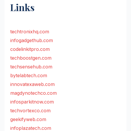
Links
techtronixhq.com
infogadgethub.com
codelinkitpro.com
techboostgen.com
techsensehub.com
bytelabtech.com
innovatexaweb.com
magdynotechco.com
infosparkitnow.com
techvortexco.com
geekifyweb.com
infoplazatech.com