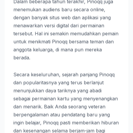
Dalam beberapa tahun terakhir, Pinoqq juga
menemukan audiens baru secara online,
dengan banyak situs web dan aplikasi yang
menawarkan versi digital dari permainan
tersebut. Hal ini semakin memudahkan pemain
untuk menikmati Pinoqq bersama teman dan
anggota keluarga, di mana pun mereka
berada.
Secara keseluruhan, sejarah panjang Pinoqq
dan popularitasnya yang terus berlanjut
menunjukkan daya tariknya yang abadi
sebagai permainan kartu yang menyenangkan
dan menarik. Baik Anda seorang veteran
berpengalaman atau pendatang baru yang
ingin belajar, Pinoqq pasti memberikan hiburan
dan kesenangan selama berjam-jam bagi