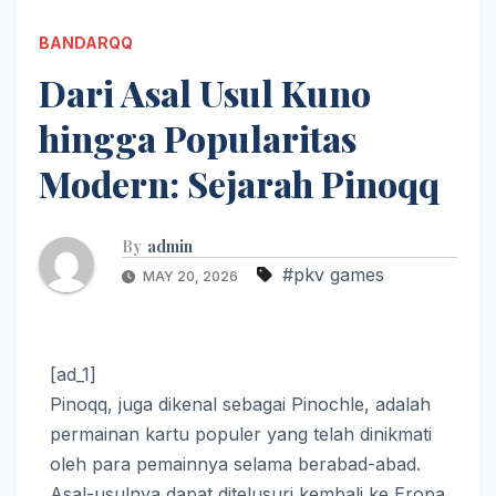
BANDARQQ
Dari Asal Usul Kuno
hingga Popularitas
Modern: Sejarah Pinoqq
By
admin
#pkv games
MAY 20, 2026
[ad_1]
Pinoqq, juga dikenal sebagai Pinochle, adalah
permainan kartu populer yang telah dinikmati
oleh para pemainnya selama berabad-abad.
Asal-usulnya dapat ditelusuri kembali ke Eropa