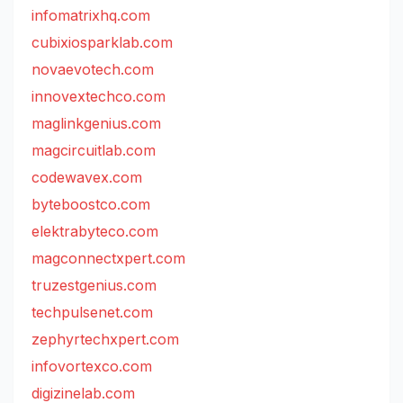
infomatrixhq.com
cubixiosparklab.com
novaevotech.com
innovextechco.com
maglinkgenius.com
magcircuitlab.com
codewavex.com
byteboostco.com
elektrabyteco.com
magconnectxpert.com
truzestgenius.com
techpulsenet.com
zephyrtechxpert.com
infovortexco.com
digizinelab.com