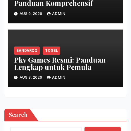
Panduan Komprehensif
AUG 9, 2026
ADMIN
BANDARQQ
TOGEL
Pkv Games Resmi: Panduan
Lengkap untuk Pemula
AUG 8, 2026
ADMIN
Search