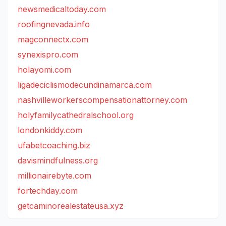
newsmedicaltoday.com
roofingnevada.info
magconnectx.com
synexispro.com
holayomi.com
ligadeciclismodecundinamarca.com
nashvilleworkerscompensationattorney.com
holyfamilycathedralschool.org
londonkiddy.com
ufabetcoaching.biz
davismindfulness.org
millionairebyte.com
fortechday.com
getcaminorealestateusa.xyz