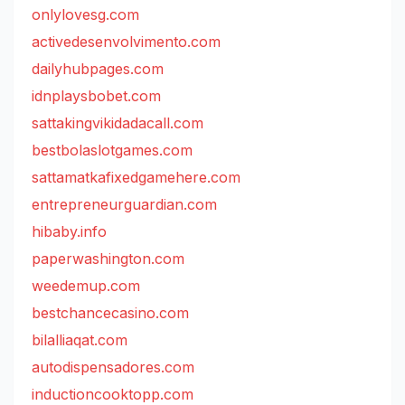
onlylovesg.com
activedesenvolvimento.com
dailyhubpages.com
idnplaysbobet.com
sattakingvikidadacall.com
bestbolaslotgames.com
sattamatkafixedgamehere.com
entrepreneurguardian.com
hibaby.info
paperwashington.com
weedemup.com
bestchancecasino.com
bilalliaqat.com
autodispensadores.com
inductioncooktopp.com