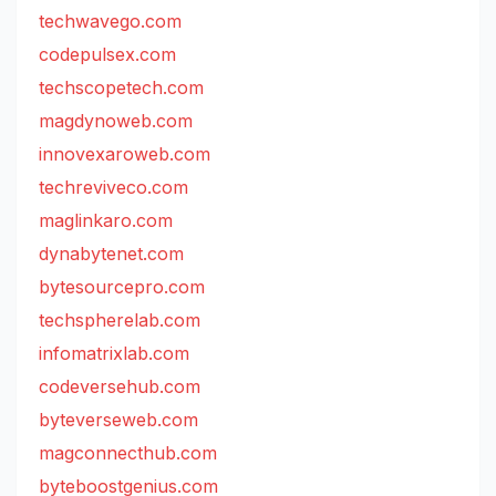
techwavego.com
codepulsex.com
techscopetech.com
magdynoweb.com
innovexaroweb.com
techreviveco.com
maglinkaro.com
dynabytenet.com
bytesourcepro.com
techspherelab.com
infomatrixlab.com
codeversehub.com
byteverseweb.com
magconnecthub.com
byteboostgenius.com