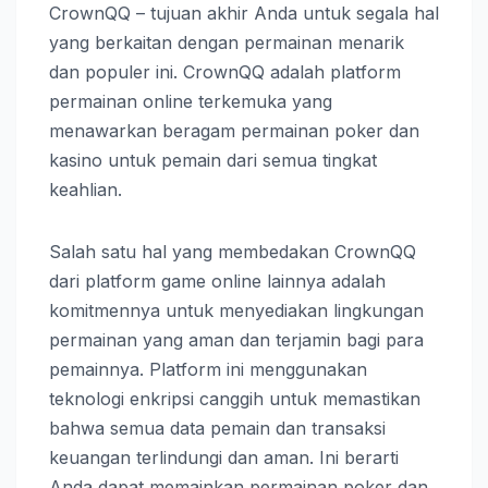
CrownQQ – tujuan akhir Anda untuk segala hal
yang berkaitan dengan permainan menarik
dan populer ini. CrownQQ adalah platform
permainan online terkemuka yang
menawarkan beragam permainan poker dan
kasino untuk pemain dari semua tingkat
keahlian.
Salah satu hal yang membedakan CrownQQ
dari platform game online lainnya adalah
komitmennya untuk menyediakan lingkungan
permainan yang aman dan terjamin bagi para
pemainnya. Platform ini menggunakan
teknologi enkripsi canggih untuk memastikan
bahwa semua data pemain dan transaksi
keuangan terlindungi dan aman. Ini berarti
Anda dapat memainkan permainan poker dan