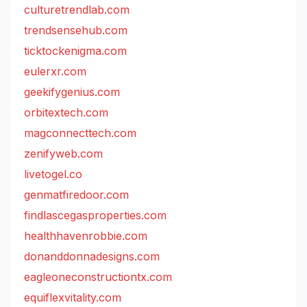
culturetrendlab.com
trendsensehub.com
ticktockenigma.com
eulerxr.com
geekifygenius.com
orbitextech.com
magconnecttech.com
zenifyweb.com
livetogel.co
genmatfiredoor.com
findlascegasproperties.com
healthhavenrobbie.com
donanddonnadesigns.com
eagleoneconstructiontx.com
equiflexvitality.com