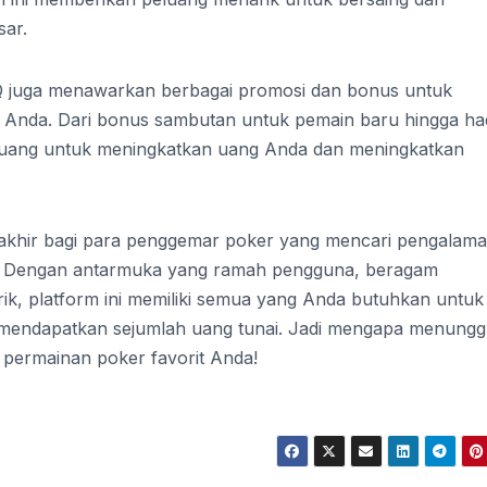
ar.
Q juga menawarkan berbagai promosi dan bonus untuk
nda. Dari bonus sambutan untuk pemain baru hingga ha
peluang untuk meningkatkan uang Anda dan meningkatkan
 akhir bagi para penggemar poker yang mencari pengalam
. Dengan antarmuka yang ramah pengguna, beragam
k, platform ini memiliki semua yang Anda butuhkan untuk
 mendapatkan sejumlah uang tunai. Jadi mengapa menung
n permainan poker favorit Anda!