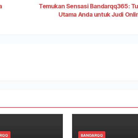
a
Temukan Sensasi Bandarqq365: Tu
Utama Anda untuk Judi Onl
RQQ
BANDARQQ