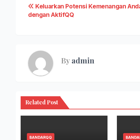
Post
Keluarkan Potensi Kemenangan And
dengan AktifQQ
navigation
By
admin
Related Post
BANDARQQ
BANDA