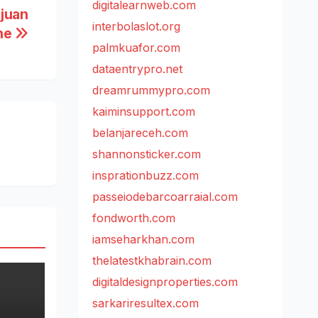
digitalearnweb.com
juan
interbolaslot.org
ine
palmkuafor.com
dataentrypro.net
dreamrummypro.com
kaiminsupport.com
belanjareceh.com
shannonsticker.com
insprationbuzz.com
passeiodebarcoarraial.com
fondworth.com
iamseharkhan.com
thelatestkhabrain.com
digitaldesignproperties.com
sarkariresultex.com