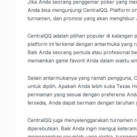
Jika Anda seorang penggemar poker yang men
Anda bisa mengunjungi CentralQQ. Platform o
turnamen, dan promosi yang akan menghibur 
CentralQQ adalah pilihan populer di kalangan
platform ini terkenal dengan antarmuka yan
Baik Anda seorang pemula atau profesional be
memainkan game favorit Anda dalam waktu sin
Selain antarmukanya yang ramah pengguna, 
untuk dipilih. Apakah Anda lebih suka Texas
permainan yang sesuai dengan preferensi Anda 
tersedia, Anda dapat bermain dengan taruhan
CentralQQ juga menyelenggarakan turnamen re
diperebutkan. Baik Anda ingin menguji keteram
memenangkan sejumlah uang ekstra, turnamen