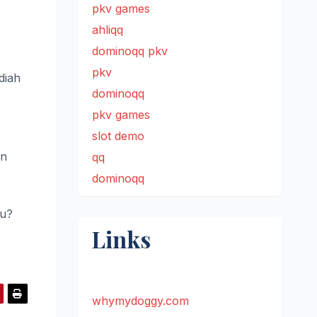
pkv games
ahliqq
dominoqq pkv
pkv
diah
dominoqq
pkv games
slot demo
an
qq
dominoqq
gu?
Links
whymydoggy.com