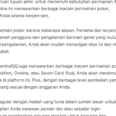
cari tujuan akhir untuk memenuhi kebutuhan permainan 
nline ini menawarkan berbagai macam permainan poker,
Anda selama berjam-jam.
 pemain poker karena beberapa alasan. Pertama dan terpent
g ramah pengguna dan pengalaman bermain game yang mulu
rpengalaman, Anda akan mudah menavigasi situs ini dan m
gkat.
CentralQQ juga menawarkan berbagai macam permainan p
 Hold’em, Omaha, atau Seven Card Stud, Anda akan menem
di platform ini. Plus, dengan berbagai level pembelian ya
 yang sesuai dengan anggaran Anda.
guler dengan hadiah uang tunai dalam jumlah besar untu
pilan Anda melawan pemain lain atau sekadar ingin
 ini memberikan peluang menarik untuk bersaing dan