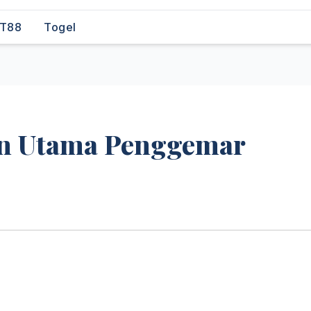
T88
Togel
an Utama Penggemar