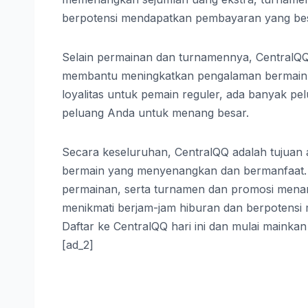
berpotensi mendapatkan pembayaran yang bes
Selain permainan dan turnamennya, CentralQ
membantu meningkatkan pengalaman bermain A
loyalitas untuk pemain reguler, ada banyak 
peluang Anda untuk menang besar.
Secara keseluruhan, CentralQQ adalah tujuan
bermain yang menyenangkan dan bermanfaat
permainan, serta turnamen dan promosi menari
menikmati berjam-jam hiburan dan berpotensi
Daftar ke CentralQQ hari ini dan mulai mainka
[ad_2]