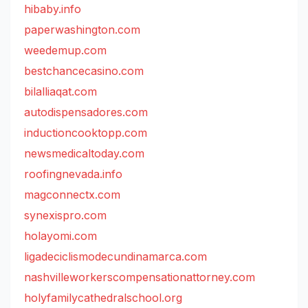
hibaby.info
paperwashington.com
weedemup.com
bestchancecasino.com
bilalliaqat.com
autodispensadores.com
inductioncooktopp.com
newsmedicaltoday.com
roofingnevada.info
magconnectx.com
synexispro.com
holayomi.com
ligadeciclismodecundinamarca.com
nashvilleworkerscompensationattorney.com
holyfamilycathedralschool.org