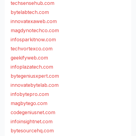
techsensehub.com
bytelabtech.com
innovatexaweb.com
magdynotechco.com
infosparkitnow.com
techvortexco.com
geekifyweb.com
infoplazatech.com
bytegeniusxpert.com
innovatebytelab.com
infobytepro.com
magbytego.com
codegeniusnet.com
infoinsightnet.com
bytesourcehq.com