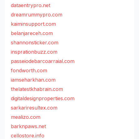
dataentrypro.net
dreamrummypro.com
kaiminsupport.com
belanjareceh.com
shannonsticker.com
insprationbuzz.com
passeiodebarcoarraial.com
fondworth.com
iamseharkhan.com
thelatestkhabrain.com
digitaldesignproperties.com
sarkariresultex.com
mealizo.com
barknpaws.net
cellostore.info