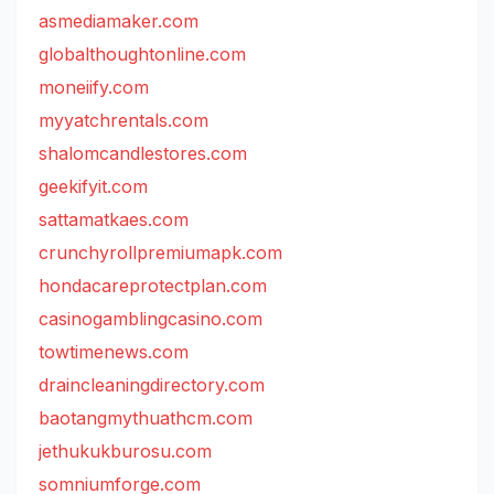
asmediamaker.com
globalthoughtonline.com
moneiify.com
myyatchrentals.com
shalomcandlestores.com
geekifyit.com
sattamatkaes.com
crunchyrollpremiumapk.com
hondacareprotectplan.com
casinogamblingcasino.com
towtimenews.com
draincleaningdirectory.com
baotangmythuathcm.com
jethukukburosu.com
somniumforge.com