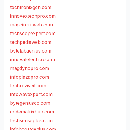
techtronixgen.com
innovextechpro.com
magcircuitweb.com
techscopexpert.com
techpediaweb.com
bytelabgenius.com
innovatetechco.com
magdynopro.com
infoplazapro.com
techreviveit.com
infowavexpert.com
bytegeniusco.com
codematrixhub.com
techsenseplus.com
infoboostgenius.com