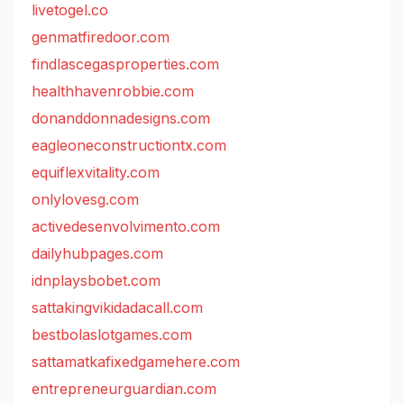
livetogel.co
genmatfiredoor.com
findlascegasproperties.com
healthhavenrobbie.com
donanddonnadesigns.com
eagleoneconstructiontx.com
equiflexvitality.com
onlylovesg.com
activedesenvolvimento.com
dailyhubpages.com
idnplaysbobet.com
sattakingvikidadacall.com
bestbolaslotgames.com
sattamatkafixedgamehere.com
entrepreneurguardian.com