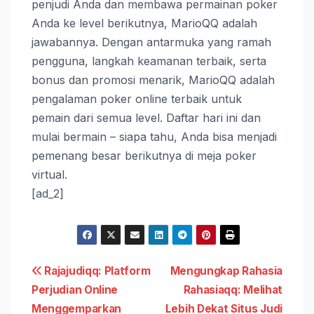
penjudi Anda dan membawa permainan poker
Anda ke level berikutnya, MarioQQ adalah
jawabannya. Dengan antarmuka yang ramah
pengguna, langkah keamanan terbaik, serta
bonus dan promosi menarik, MarioQQ adalah
pengalaman poker online terbaik untuk
pemain dari semua level. Daftar hari ini dan
mulai bermain – siapa tahu, Anda bisa menjadi
pemenang besar berikutnya di meja poker
virtual.
[ad_2]
Post
Rajajudiqq: Platform
Mengungkap Rahasia
Perjudian Online
Rahasiaqq: Melihat
navigation
Menggemparkan
Lebih Dekat Situs Judi