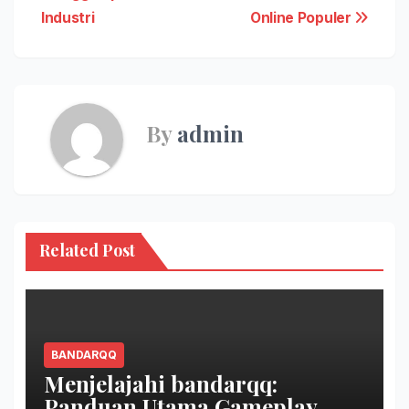
Industri
Online Populer
By
admin
Related Post
BANDARQQ
Menjelajahi bandarqq:
Panduan Utama Gameplay