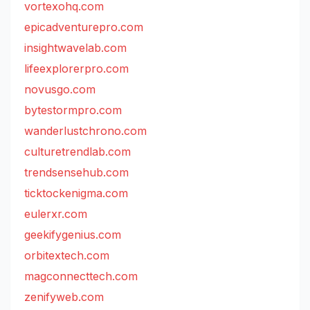
vortexohq.com
epicadventurepro.com
insightwavelab.com
lifeexplorerpro.com
novusgo.com
bytestormpro.com
wanderlustchrono.com
culturetrendlab.com
trendsensehub.com
ticktockenigma.com
eulerxr.com
geekifygenius.com
orbitextech.com
magconnecttech.com
zenifyweb.com