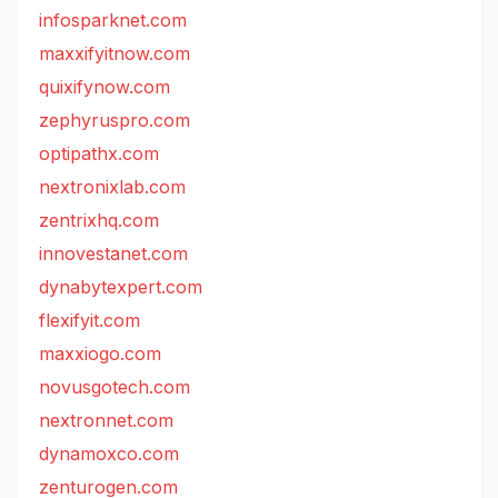
infosparknet.com
maxxifyitnow.com
quixifynow.com
zephyruspro.com
optipathx.com
nextronixlab.com
zentrixhq.com
innovestanet.com
dynabytexpert.com
flexifyit.com
maxxiogo.com
novusgotech.com
nextronnet.com
dynamoxco.com
zenturogen.com