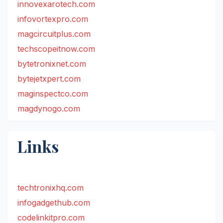
innovexarotech.com
infovortexpro.com
magcircuitplus.com
techscopeitnow.com
bytetronixnet.com
bytejetxpert.com
maginspectco.com
magdynogo.com
Links
techtronixhq.com
infogadgethub.com
codelinkitpro.com