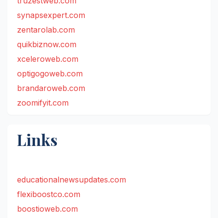
truzestweb.com
synapsexpert.com
zentarolab.com
quikbiznow.com
xceleroweb.com
optigogoweb.com
brandaroweb.com
zoomifyit.com
Links
educationalnewsupdates.com
flexiboostco.com
boostioweb.com