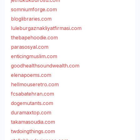
somniumforge.com
bloglibraries.com
luleburgaznakliyatfirmasi.com
thebapehoodie.com
parasosyal.com
enticingmuslim.com
goodhealthsoundwealth.com
elenapoems.com
hellmouseretro.com
fcsabatehran.com
dogemutants.com
duramaxtop.com
takamasoudia.com
twdoingthings.com