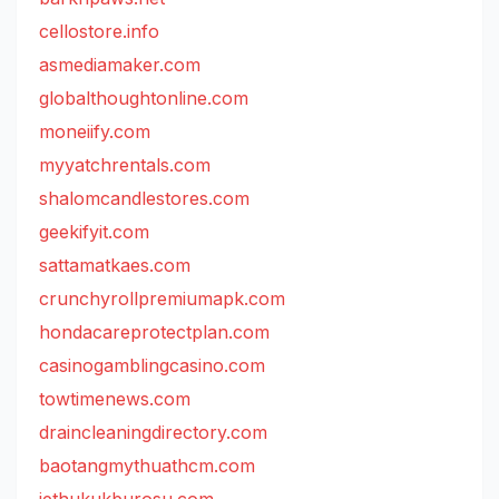
cellostore.info
asmediamaker.com
globalthoughtonline.com
moneiify.com
myyatchrentals.com
shalomcandlestores.com
geekifyit.com
sattamatkaes.com
crunchyrollpremiumapk.com
hondacareprotectplan.com
casinogamblingcasino.com
towtimenews.com
draincleaningdirectory.com
baotangmythuathcm.com
jethukukburosu.com