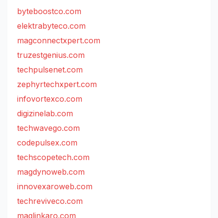
byteboostco.com
elektrabyteco.com
magconnectxpert.com
truzestgenius.com
techpulsenet.com
zephyrtechxpert.com
infovortexco.com
digizinelab.com
techwavego.com
codepulsex.com
techscopetech.com
magdynoweb.com
innovexaroweb.com
techreviveco.com
maglinkaro.com