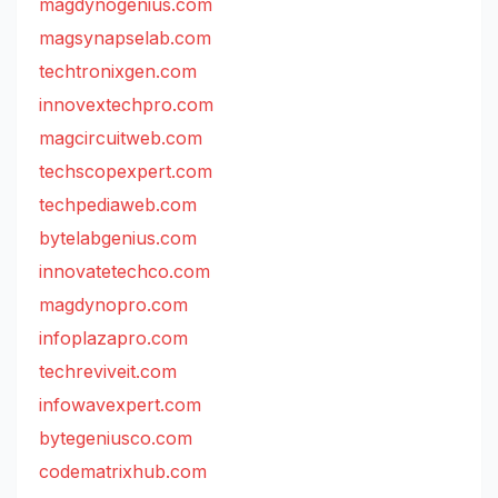
magdynogenius.com
magsynapselab.com
techtronixgen.com
innovextechpro.com
magcircuitweb.com
techscopexpert.com
techpediaweb.com
bytelabgenius.com
innovatetechco.com
magdynopro.com
infoplazapro.com
techreviveit.com
infowavexpert.com
bytegeniusco.com
codematrixhub.com