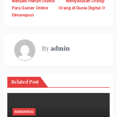
Menjadi Pilihan Utama
Menyatukan Orang-
navigation
Para Gamer Online
Orang di Dunia Digital
Dimanapun
By
admin
Related Post
BANDARQQ