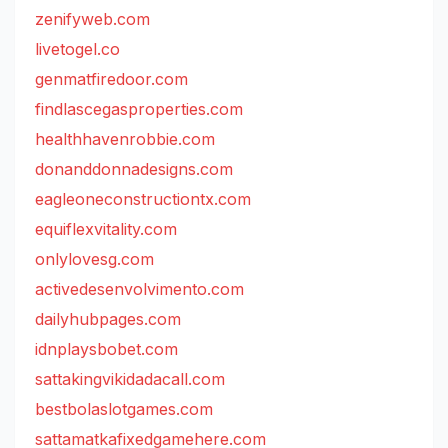
zenifyweb.com
livetogel.co
genmatfiredoor.com
findlascegasproperties.com
healthhavenrobbie.com
donanddonnadesigns.com
eagleoneconstructiontx.com
equiflexvitality.com
onlylovesg.com
activedesenvolvimento.com
dailyhubpages.com
idnplaysbobet.com
sattakingvikidadacall.com
bestbolaslotgames.com
sattamatkafixedgamehere.com