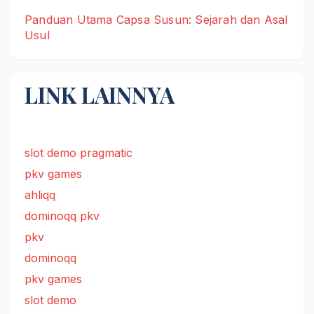
Panduan Utama Capsa Susun: Sejarah dan Asal
Usul
LINK LAINNYA
slot demo pragmatic
pkv games
ahliqq
dominoqq pkv
pkv
dominoqq
pkv games
slot demo