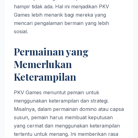
hampir tidak ada. Hal ini menjadikan PKV
Games lebih menarik bagi mereka yang
mencari pengalaman bermain yang lebih
sosial.
Permainan yang
Memerlukan
Keterampilan
PKV Games menuntut pemain untuk
menggunakan keterampilan dan strategi.
Misalnya, dalam permainan domino atau capsa
susun, pemain harus membuat keputusan
yang cermat dan menggunakan keterampilan
tertentu untuk menang. Ini memberikan rasa