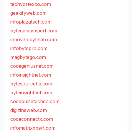
techvortexco.com
geekifyweb.com
infoplazatech.com
bytegeniusxpert.com
innovatebytelab.com
infobytepro.com
magbytego.com
codegeniusnet.com
infoinsightnet.com
bytesourcehq.com
byteinsightnet.com
codepulsetechco.com
digizineweb.com
codeconnectx.com
infomatrixxpert.com