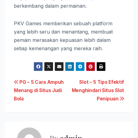
berkembang dalam permainan.
PKV Games memberikan sebuah platform
yang lebih seru dan menantang, membuat
pemain merasakan kepuasan lebih dalam
setiap kemenangan yang mereka raih.
Post
PG – 5 Cara Ampuh
Slot – 5 Tips Efektif
Menang di Situs Judi
Menghindari Situs Slot
navigation
Bola
Penipuan
By
admin