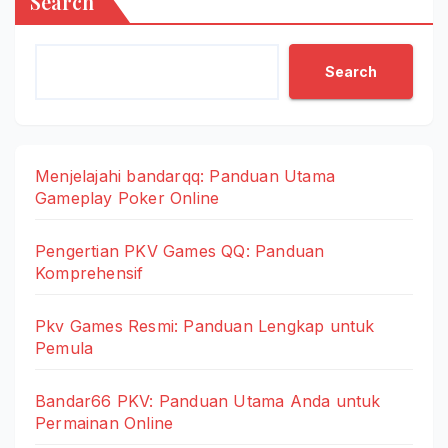
Search
Search
Menjelajahi bandarqq: Panduan Utama
Gameplay Poker Online
Pengertian PKV Games QQ: Panduan
Komprehensif
Pkv Games Resmi: Panduan Lengkap untuk
Pemula
Bandar66 PKV: Panduan Utama Anda untuk
Permainan Online