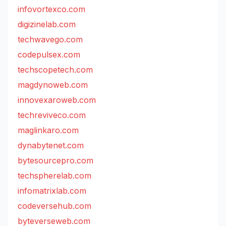
infovortexco.com
digizinelab.com
techwavego.com
codepulsex.com
techscopetech.com
magdynoweb.com
innovexaroweb.com
techreviveco.com
maglinkaro.com
dynabytenet.com
bytesourcepro.com
techspherelab.com
infomatrixlab.com
codeversehub.com
byteverseweb.com