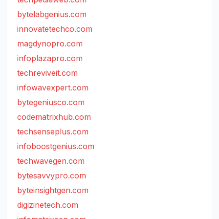
bytelabgenius.com
innovatetechco.com
magdynopro.com
infoplazapro.com
techreviveit.com
infowavexpert.com
bytegeniusco.com
codematrixhub.com
techsenseplus.com
infoboostgenius.com
techwavegen.com
bytesavvypro.com
byteinsightgen.com
digizinetech.com