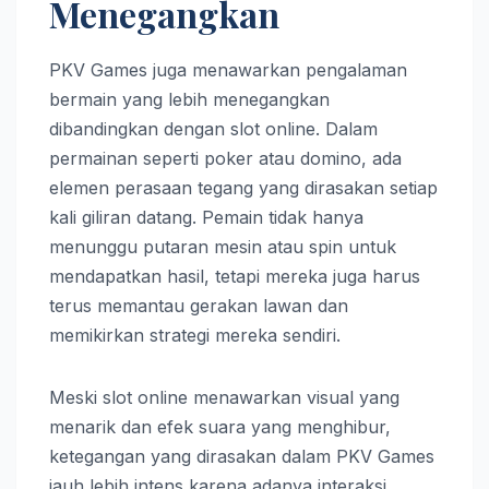
Menegangkan
PKV Games juga menawarkan pengalaman
bermain yang lebih menegangkan
dibandingkan dengan slot online. Dalam
permainan seperti poker atau domino, ada
elemen perasaan tegang yang dirasakan setiap
kali giliran datang. Pemain tidak hanya
menunggu putaran mesin atau spin untuk
mendapatkan hasil, tetapi mereka juga harus
terus memantau gerakan lawan dan
memikirkan strategi mereka sendiri.
Meski slot online menawarkan visual yang
menarik dan efek suara yang menghibur,
ketegangan yang dirasakan dalam PKV Games
jauh lebih intens karena adanya interaksi