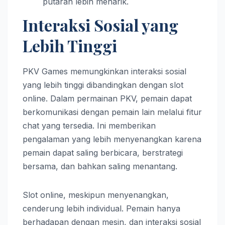
putaran lebih menarik.
Interaksi Sosial yang
Lebih Tinggi
PKV Games memungkinkan interaksi sosial
yang lebih tinggi dibandingkan dengan slot
online. Dalam permainan PKV, pemain dapat
berkomunikasi dengan pemain lain melalui fitur
chat yang tersedia. Ini memberikan
pengalaman yang lebih menyenangkan karena
pemain dapat saling berbicara, berstrategi
bersama, dan bahkan saling menantang.
Slot online, meskipun menyenangkan,
cenderung lebih individual. Pemain hanya
berhadapan dengan mesin, dan interaksi sosial