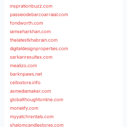
insprationbuzz.com
passeiodebarcoarraial.com
fondworth.com
iamseharkhan.com
thelatestkhabrain.com
digitaldesignproperties.com
sarkariresultex.com
mealizo.com
barknpaws.net
cellostore.info
asmediamaker.com
globalthoughtonline.com
moneiify.com
myyatchrentals.com
shalomcandlestores.com