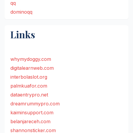
qq
dominoqq
Links
whymydoggy.com
digitalearnweb.com
interbolaslot.org
palmkuafor.com
dataentrypro.net
dreamrummypro.com
kaiminsupport.com
belanjareceh.com
shannonsticker.com