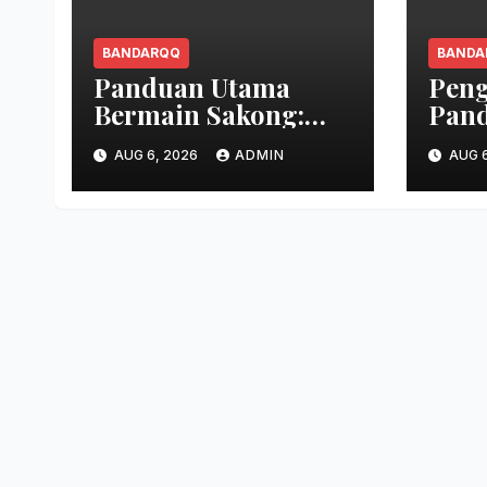
BANDARQQ
BANDA
Panduan Utama
Peng
Bermain Sakong:
Pan
Tips dan Strategi
Komp
AUG 6, 2026
ADMIN
AUG 6
Pen