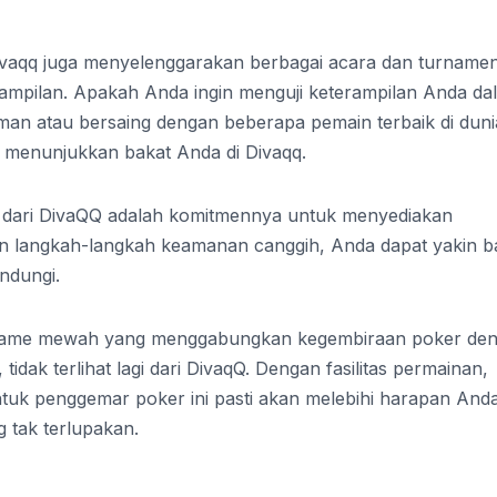
, Divaqq juga menyelenggarakan berbagai acara dan turname
rampilan. Apakah Anda ingin menguji keterampilan Anda da
an atau bersaing dengan beberapa pemain terbaik di duni
menunjukkan bakat Anda di Divaqq.
 dari DivaQQ adalah komitmennya untuk menyediakan
n langkah-langkah keamanan canggih, Anda dapat yakin 
indungi.
n game mewah yang menggabungkan kegembiraan poker de
dak terlihat lagi dari DivaqQ. Dengan fasilitas permainan,
 untuk penggemar poker ini pasti akan melebihi harapan And
tak terlupakan.