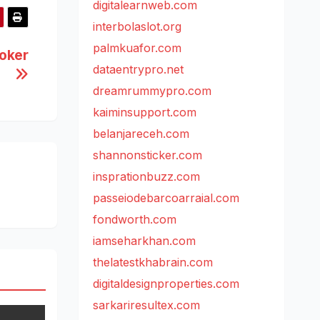
digitalearnweb.com
interbolaslot.org
palmkuafor.com
poker
dataentrypro.net
dreamrummypro.com
kaiminsupport.com
belanjareceh.com
shannonsticker.com
insprationbuzz.com
passeiodebarcoarraial.com
fondworth.com
iamseharkhan.com
thelatestkhabrain.com
digitaldesignproperties.com
sarkariresultex.com