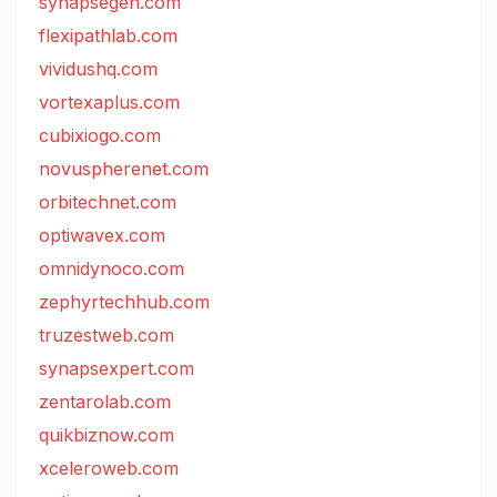
synapsegen.com
flexipathlab.com
vividushq.com
vortexaplus.com
cubixiogo.com
novuspherenet.com
orbitechnet.com
optiwavex.com
omnidynoco.com
zephyrtechhub.com
truzestweb.com
synapsexpert.com
zentarolab.com
quikbiznow.com
xceleroweb.com