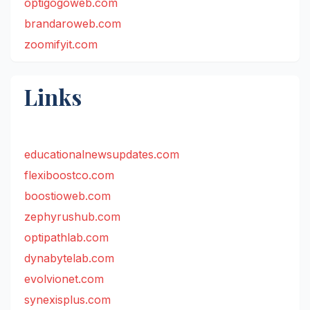
optigogoweb.com
brandaroweb.com
zoomifyit.com
Links
educationalnewsupdates.com
flexiboostco.com
boostioweb.com
zephyrushub.com
optipathlab.com
dynabytelab.com
evolvionet.com
synexisplus.com