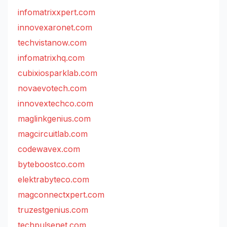
infomatrixxpert.com
innovexaronet.com
techvistanow.com
infomatrixhq.com
cubixiosparklab.com
novaevotech.com
innovextechco.com
maglinkgenius.com
magcircuitlab.com
codewavex.com
byteboostco.com
elektrabyteco.com
magconnectxpert.com
truzestgenius.com
techpulsenet.com