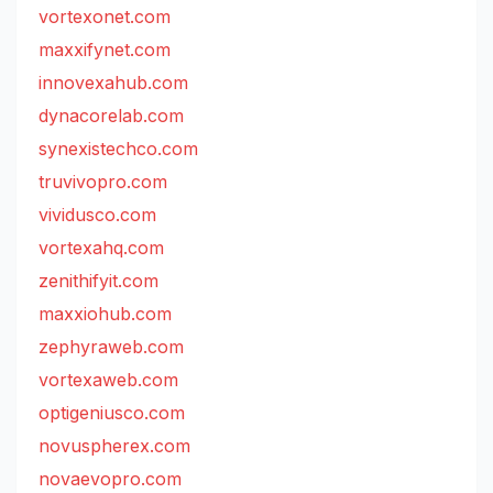
vortexonet.com
maxxifynet.com
innovexahub.com
dynacorelab.com
synexistechco.com
truvivopro.com
vividusco.com
vortexahq.com
zenithifyit.com
maxxiohub.com
zephyraweb.com
vortexaweb.com
optigeniusco.com
novuspherex.com
novaevopro.com