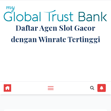
Skip
to
content
Daftar Agen Slot Gacor
dengan Winrate Tertinggi
Temukan daftar agen slot gacor dengan
winrate tertinggi. Pilih agen yang menawarkan
peluang menang besar untuk pengalaman
bermain yang menguntungkan.