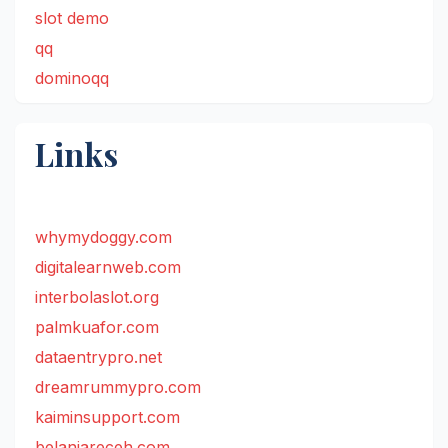
slot demo
qq
dominoqq
Links
whymydoggy.com
digitalearnweb.com
interbolaslot.org
palmkuafor.com
dataentrypro.net
dreamrummypro.com
kaiminsupport.com
belanjareceh.com