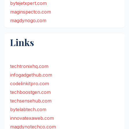
bytejetxpert.com
maginspectco.com
magdynogo.com
Links
techtronixhq.com
infogadgethub.com
codelinkitpro.com
techboostgen.com
techsensehub.com
bytelabtech.com
innovatexaweb.com
magdynotechco.com