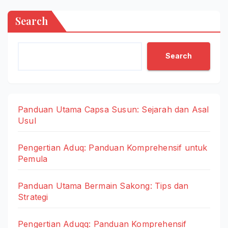
Search
Search
Panduan Utama Capsa Susun: Sejarah dan Asal
Usul
Pengertian Aduq: Panduan Komprehensif untuk
Pemula
Panduan Utama Bermain Sakong: Tips dan
Strategi
Pengertian Aduqq: Panduan Komprehensif