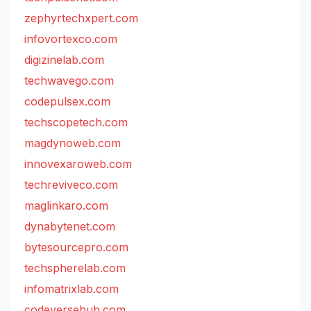
zephyrtechxpert.com
infovortexco.com
digizinelab.com
techwavego.com
codepulsex.com
techscopetech.com
magdynoweb.com
innovexaroweb.com
techreviveco.com
maglinkaro.com
dynabytenet.com
bytesourcepro.com
techspherelab.com
infomatrixlab.com
codeversehub.com