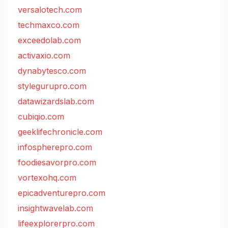
versalotech.com
techmaxco.com
exceedolab.com
activaxio.com
dynabytesco.com
stylegurupro.com
datawizardslab.com
cubiqio.com
geeklifechronicle.com
infospherepro.com
foodiesavorpro.com
vortexohq.com
epicadventurepro.com
insightwavelab.com
lifeexplorerpro.com